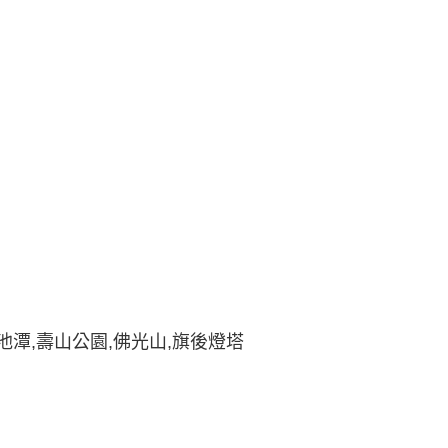
）
池潭,壽山公園,佛光山,旗後燈塔