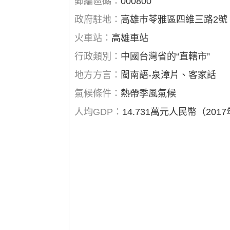
郵編區碼：
000800
政府駐地：
高雄市苓雅區四維三路2號
火車站：
高雄車站
行政類別：
中國台灣省的“直轄市”
地方方言：
閩南語-泉漳片、客家話
氣候條件：
熱帶季風氣候
人均GDP：
14.731萬元人民幣（201