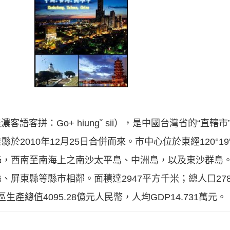
；美濃客語客拼：Go+ hiungˇ sii），是中國台灣省的“直
10年12月25日合併而來。市中心位於東經120°19'32"
峰，西南至南海上之南沙太平島、中洲島，以及東沙群島
屏東縣等縣市相鄰。面積達2947平方千米；總人口278
生產總值4095.28億元人民幣，人均GDP14.731萬元。