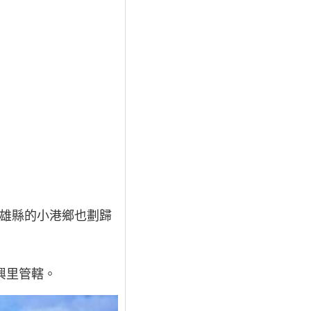
高雄縣的小港鄉也劃歸
興里管轄。