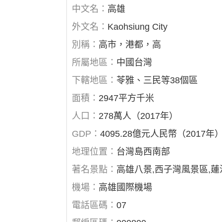
中文名：
高雄
外文名：
Kaohsiung City
別稱：
高市，港都，高
所屬地區：
中國台灣
下轄地區：
苓雅、三民等38個區
面積：
2947平方千米
人口：
278萬人（2017年）
GDP：
4095.28億元人民幣（2017年
地理位置：
台灣島西南部
著名景點：
高雄八景,西子灣風景區,蓮
機場：
高雄國際機場
電話區碼：
07