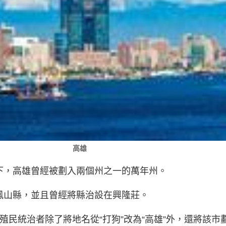
高雄
治下，高雄曾經被劃入兩個州之一的萬年州。
入鳳山縣，並且曾經將縣治設在興隆莊。
本殖民統治者除了將地名從“打狗”改為“高雄”外，還將該市