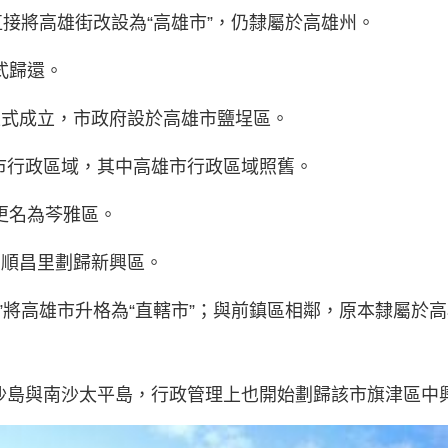
接將高雄街改設為“高雄市”，仍隸屬於高雄州。
式歸還。
，正式成立，市政府設於高雄市鹽埕區。
縣市行政區域，其中高雄市行政區域照舊。
區更名為芩雅區。
區的順昌里劃歸新興區。
政院”將高雄市升格為“直轄市”；與前鎮區相鄰，原本隸屬於
東沙島與南沙太平島，行政管理上也開始劃歸該市旗津區中