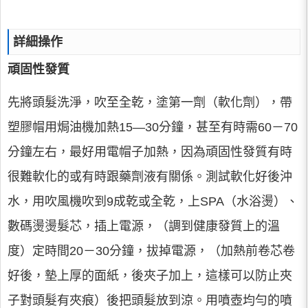
詳細操作
頑固性發質
先將頭髮洗淨，吹至全乾，塗第一劑（軟化劑），帶
塑膠帽用焗油機加熱15—30分鐘，甚至有時需60－70
分鐘左右，最好用電帽子加熱，因為頑固性發質有時
很難軟化的或有時跟藥劑液有關係。測試軟化好後沖
水，用吹風機吹到9成乾或全乾，上SPA（水浴燙）、
數碼燙燙髮芯，插上電源，（調到健康發質上的溫
度）定時間20－30分鐘，拔掉電源，（加熱前卷芯卷
好後，墊上厚的面紙，後夾子加上，這樣可以防止夾
子對頭髮有夾痕）後把頭髮放到涼。用噴壺均勻的噴