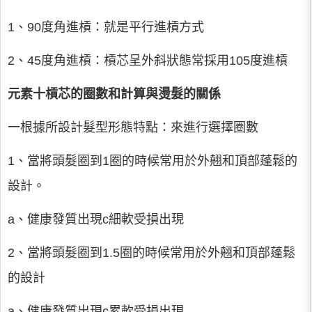
1、90度角進槓：就是平行進槓方式
2、45度角進槓：槓芯呈外斜狀態常採用105度進槓
元素十槓芯的圈數和計算與燙髮的關係
一根據所設計髮型形態特點：來進行選擇圈數
1、當將頭髮圈到1圈的時候常用於外翹和頂部蓬鬆的
設計。
a、健康發質出現c細軟受損出現
2、當將頭髮圈到1.5圈的時候常用於外翹和頂部蓬鬆
的設計
a、健康發質出現c累軟受損出現