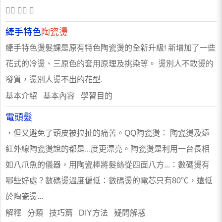
  
縴手特色
陶瓷燙
縴手特色燙髮課是原有特色陶瓷燙的全新升級! 新增加了一些
花式的冷燙、三原色的套用原理及挑染等。 燙別人不敢燙的
發質，燙別人燙不出的花型.
基本介紹 基本內容 學習目的
電頭髮
，但又避免了頭皮被拉扯的痛苦。QQ陶瓷燙： 陶瓷燙及遠
紅外線陶瓷燙說的都是...度更漂亮。陶瓷燙是利用一台長相
如八爪魚的儀器，用陶瓷棒將髮絲從四面八方...：數碼燙有
哪些好處？數碼燙溫度偏低：數碼燙的電芯只有80℃，遠低
於陶瓷燙...
解釋 分類 技巧篇 DIY方法 疑問解惑