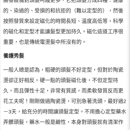
曲發設備對頭髮呵護更多，它把頭髮分成四種：健康
的、染過的、受損的和抗拒的（難以定型的），然後
按照發質來設定磁化的時間長短、溫度高低等，科學
的磁化和定型才能讓髮型更加持久。磁化這道工序很
重要，也是傳統電燙髮中所沒有的。
養護秀髮
一般人總是認為，粗硬的頭髮不好定型，但對於陶瓷
燙卻正好相反。硬一點的頭髮磁化後，不但定型持
久，而且彈性十足，非常有質感，而柔軟發質反而更
花工夫呢！剛剛做過陶瓷燙，可別急著洗頭，最好過2
－3天，給充分的時間讓頭髮定型。不用擔心定型藥水
弄髒頭髮，藥水一般是鹼性，本身對頭髮就有清潔作