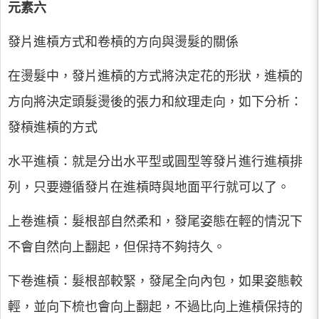
元素六
發片進槓方式和卷槓的方向與燙髮的關係
在燙髮中，發片進槓的方式將決定花的形狀，進槓的
方向將決定頭髮燙後的張力和紋理走向，如下分析：
發槓進槓的方式
水平進槓：就是分出水平型或圓型等發片進行進槓排
列，只要遵循發片在進槓時與地面平行就可以了。
上卷進槓：髮根部自然柔和，發尾姿態在輕的情況下
不會自然向上翻起，但保持不夠持久。
下卷進槓：髮根部較緊，發尾全向內包，如果姿態較
輕，並向下梳也會向上翻起，不過比向上進槓保持的