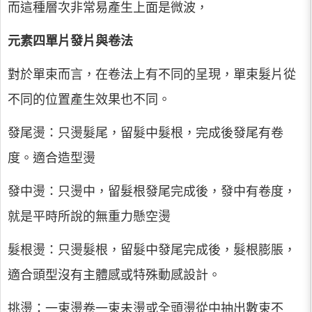
而這種層次非常易產生上面是微波，
元素四單片發片與卷法
對於單束而言，在卷法上有不同的呈現，單束髮片從
不同的位置產生效果也不同。
發尾燙：只燙髮尾，留髮中髮根，完成後發尾有卷
度。適合造型燙
發中燙：只燙中，留髮根發尾完成後，發中有卷度，
就是平時所說的無重力懸空燙
髮根燙：只燙髮根，留髮中發尾完成後，髮根膨脹，
適合頭型沒有主體感或特殊動感設計。
挑燙：一束燙卷一束未燙或全頭燙從中抽出數束不