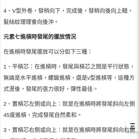
4、V型外卷，發稍向下，完成後，發稍向後向上翹，
髮絲紋理理會向後沖。
元素七進槓時發尾的擺放情況
在進槓時發尾擺放可以分如下三種：
1、平槓芯：在進槓時，發尾與槓芯之間是平行狀態，
無論是水平進槓，螺鏇進槓，還是v型進槓等，這種方
式燙後，發尾的張力很好，彈性最佳。
2、置槓芯左側或向上：就是在進槓時將發尾斜向左側
45度進槓，完成發尾自然柔和。
Ξ
3、置槓芯右側或向上：就是在進槓時將發尾斜向右側