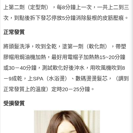
上第二劑（定型劑），每8分鐘上一次，一共上二到三
次，到點後拆下發芯停放5分鐘消除髮根的皮筋壓痕。
正常發質
將頭髮洗淨，吹到全乾，塗第一劑（軟化劑），帶塑
膠帽用焗油機加熱，最好用電帽子加熱熱15~20分鐘
或30－40分鐘，測試軟化好後沖水，用吹風機吹到8
－9成乾，上SPA（水浴燙）、數碼燙燙髮芯，（調到
正常發質上的溫度）定時20－25分鐘。
受損發質