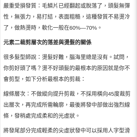
嚴重受損發質：毛鱗片已經翻起或脫落了，頭髮無彈
性，無張力，易打結，表面粗糙，這種發質不易燙冷
了，做熱燙時，軟化一般在60%—70%。
元素二裁剪層次的落差與燙髮的關係
很多髮型師說：燙髮好難，腦海里總是沒有。試問，
你剪好頭了嗎？燙不好頭髮的最根本的原因就是你不
會剪型，如下分析最根本的剪裁：
線條層次：不做縱向提升剪裁，不採用橫向45度裁剪
出層次，再完成所需輪廓，最後將發中部做出強烈線
條，發稍處完成柔和的光虛狀。
將發尾部分完成輕柔的尖虛狀發中可以採用人字型滑