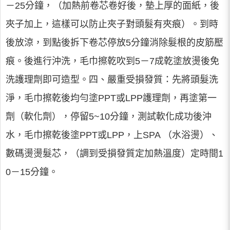
－25分鐘，（加熱前卷芯卷好後，墊上厚的面紙，後
夾子加上，這樣可以防止夾子對頭髮有夾痕）。到時
後放涼，到點後拆下卷芯停放5分鐘消除髮根的皮筋壓
痕。後進行沖洗，毛巾擦乾吹到5－7成乾塗放燙後免
洗護理劑即可造型。四、嚴重受損發質：先將頭髮洗
淨，毛巾擦乾後均勻塗PPT或LPP護理劑，再塗第一
劑（軟化劑），停留5~10分鐘，測試軟化成功後沖
水，毛巾擦乾後塗PPT或LPP，上SPA （水浴燙）、
數碼燙燙髮芯，（調到受損發質定加熱溫度）定時間1
0－15分鐘。