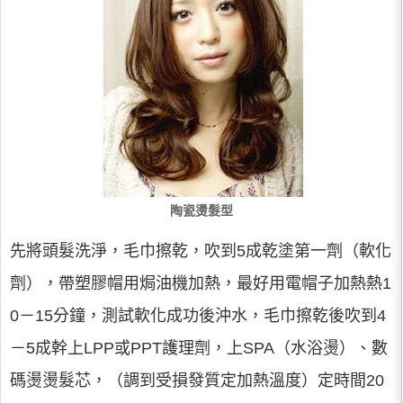
陶瓷燙髮型
先將頭髮洗淨，毛巾擦乾，吹到5成乾塗第一劑（軟化
劑），帶塑膠帽用焗油機加熱，最好用電帽子加熱熱1
0－15分鐘，測試軟化成功後沖水，毛巾擦乾後吹到4
－5成幹上LPP或PPT護理劑，上SPA（水浴燙）、數
碼燙燙髮芯，（調到受損發質定加熱溫度）定時間20