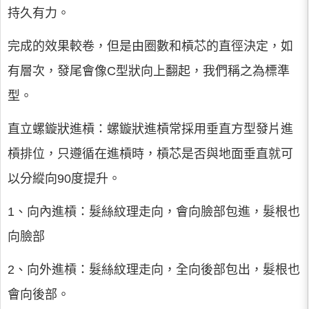
持久有力。
完成的效果較卷，但是由圈數和槓芯的直徑決定，如
有層次，發尾會像C型狀向上翻起，我們稱之為標準
型。
直立螺鏇狀進槓：螺鏇狀進槓常採用垂直方型發片進
槓排位，只遵循在進槓時，槓芯是否與地面垂直就可
以分縱向90度提升。
1、向內進槓：髮絲紋理走向，會向臉部包進，髮根也
向臉部
2、向外進槓：髮絲紋理走向，全向後部包出，髮根也
會向後部。