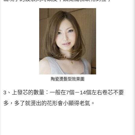
陶瓷燙髮型效果圖
3、上發芯的數量：一般在7個－14個左右卷芯不要
多，多了就燙出的花形會小顯得老氣。