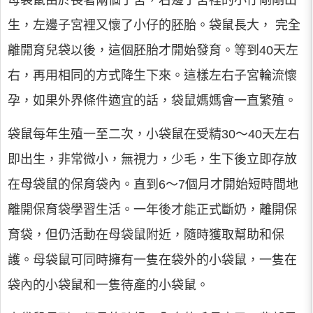
母袋鼠由於長著兩個子宮，右邊子宮裡的小仔剛剛出
生，左邊子宮裡又懷了小仔的胚胎。袋鼠長大， 完全
離開育兒袋以後，這個胚胎才開始發育。等到40天左
右，再用相同的方式降生下來。這樣左右子宮輪流懷
孕，如果外界條件適宜的話，袋鼠媽媽會一直繁殖。
袋鼠每年生殖一至二次，小袋鼠在受精30～40天左右
即出生，非常微小，無視力，少毛，生下後立即存放
在母袋鼠的保育袋內。直到6～7個月才開始短時間地
離開保育袋學習生活。一年後才能正式斷奶，離開保
育袋，但仍活動在母袋鼠附近，隨時獲取幫助和保
護。母袋鼠可同時擁有一隻在袋外的小袋鼠，一隻在
袋內的小袋鼠和一隻待產的小袋鼠。