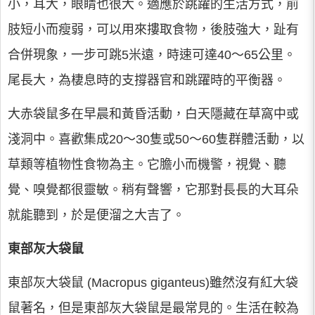
小，耳大，眼睛也很大。適應於跳躍的生活方式，前
肢短小而瘦弱，可以用來摟取食物，後肢強大，趾有
合併現象，一步可跳5米遠，時速可達40～65公里。
尾長大，為棲息時的支撐器官和跳躍時的平衡器。
大赤袋鼠多在早晨和黃昏活動，白天隱藏在草窩中或
淺洞中。喜歡集成20～30隻或50～60隻群體活動，以
草類等植物性食物為主。它膽小而機警，視覺、聽
覺、嗅覺都很靈敏。稍有聲響，它那對長長的大耳朵
就能聽到，於是便溜之大吉了。
東部灰大袋鼠
東部灰大袋鼠 (Macropus giganteus)雖然沒有紅大袋
鼠著名，但是東部灰大袋鼠是最常見的。生活在較為