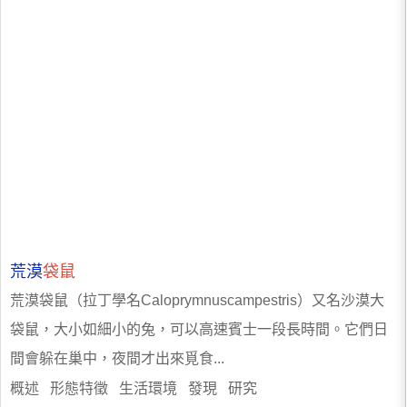
荒漠
袋鼠
荒漠袋鼠（拉丁學名Caloprymnuscampestris）又名沙漠大
袋鼠，大小如細小的兔，可以高速賓士一段長時間。它們日
間會躲在巢中，夜間才出來覓食...
概述 形態特徵 生活環境 發現 研究