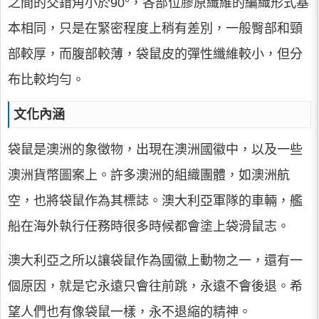
之間的交錯角小於90°，各部位膠原纖維的編織形式基
本相同，只是在緊密程度上稍有差別，一般臀部和頸
部較厚，而腹部較薄，袋鼠皮的彈性纖維較小，但分
布比較均勻。
文化內涵
袋鼠是澳洲的象徵物，出現在澳洲國徽中，以及一些
澳洲貨幣圖案上。許多澳洲的組織團體，如澳洲航
空，也將袋鼠作為其標誌。澳大利亞軍隊的車輛，艦
船在海外執行任務時很多時候都會塗上袋滑鼠志。
澳大利亞之所以讓袋鼠作為國徽上動物之一，還有一
個原因，就是它永遠只會往前跳，永遠不會後退。希
望人們也有像袋鼠一樣，永不退縮的精神。