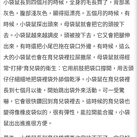
小袋鼠長到四個月的時候，全身的毛長齊了，背部黑
灰色，腹部淺灰色，顯得挺漂亮。五個月的時候，有
時候，小袋鼠探出頭來，母袋鼠就會把它的頭按下
去。小袋鼠越來越調皮，頭被按下去，它又會把腿伸
出來，有時還把小尾巴拖在袋口外邊。有時候，這么
大的小袋鼠也會在育兒袋裡拉屎撒尿，母袋鼠就得經
常“打掃”育兒袋的衛生：它用前肢把袋口撐開，用舌頭
仔仔細細地把袋裡袋外舔個乾淨。小袋鼠在育兒袋裡
長到七個月以後，開始跳出袋外來活動。可一受驚
嚇，它會很快鑽回到育兒袋裡去。這時候的育兒袋也
變得像橡皮袋似的，很有彈性，能拉開能合攏，小袋
鼠出出進進很方便。