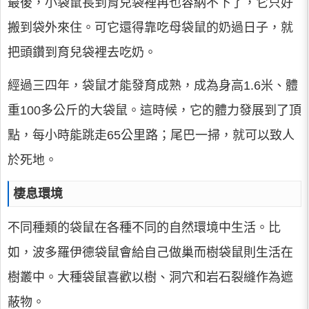
最後，小袋鼠長到育兒袋裡再也容納不下了，它只好
搬到袋外來住。可它還得靠吃母袋鼠的奶過日子，就
把頭鑽到育兒袋裡去吃奶。
經過三四年，袋鼠才能發育成熟，成為身高1.6米、體
重100多公斤的大袋鼠。這時候，它的體力發展到了頂
點，每小時能跳走65公里路；尾巴一掃，就可以致人
於死地。
棲息環境
不同種類的袋鼠在各種不同的自然環境中生活。比
如，波多羅伊德袋鼠會給自己做巢而樹袋鼠則生活在
樹叢中。大種袋鼠喜歡以樹、洞穴和岩石裂縫作為遮
蔽物。