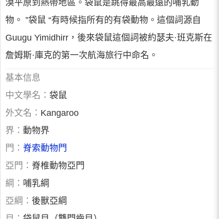
漠平原到熱帶地區。袋鼠是跳得最高最遠的哺乳動
物。 ”袋鼠 “有時候指所有的有袋動物。這個詞源自
Guugu Yimidhirr，後來袋鼠這個詞被約瑟夫·班克斯在
詹姆斯·庫克的第一次航海旅行中命名。
基本信息
中文學名：
袋鼠
外文名：
Kangaroo
界：
動物界
門：
脊索動物門
亞門：
脊椎動物亞門
綱：
哺乳綱
亞綱：
後獸亞綱
目：
袋鼠目（雙門齒目）