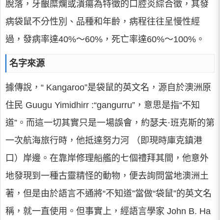
脫落，牙齦糜爛或潰瘍為特徵的口腔炎綜合徵，其發
病袋鼠不分性別、品種和年齡，病程往往呈慢性經
過，發病率達40%～60%，死亡率達60%～100%。
名字來源
據傳說，“ Kangaroo”是袋鼠的英文名，源自於澳洲原
住民 Guugu Yimidhirr :“gangurru”，意思是指“不知
道”。而這一切其實只是一場誤會，約瑟夫·班克斯的第
一次航海旅行時，他抵達努力河 （即現時庫克鎮港
口）岸邊。在靠岸修理船艦的七個禮拜其間，他意外
地發現到一種古靈精怪的動物，便去詢問當地澳洲土
著，但是由於語言不通將“不知道”當做“袋鼠”的英文名
稱，就一直使用。但事實上，經語言學家 John B. Ha