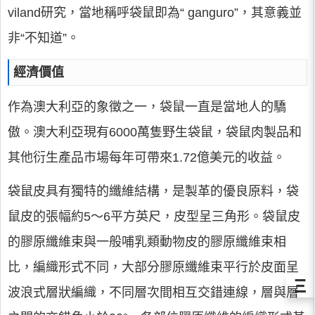
viland研究，當地稱呼袋鼠即為“ ganguro”，其意義並
非“不知道”。
經濟價值
作為澳大利亞的象徵之一，袋鼠一直是當地人的驕
傲。澳大利亞現有6000萬隻野生袋鼠，袋鼠肉製品和
其他衍生產品市場每年可帶來1.72億美元的收益。
袋鼠皮具有獨特的纖維結構，是製革的優良原料，袋
鼠皮的張幅約5～6平方英尺，皮型呈三角形。袋鼠皮
的膠原纖維束與一般哺乳類動物皮的膠原纖維束相
比，編織形式不同，大部分膠原纖維束平行於皮面呈
Ξ
波浪式層狀編織，不同層次間相互交錯連線，層與層