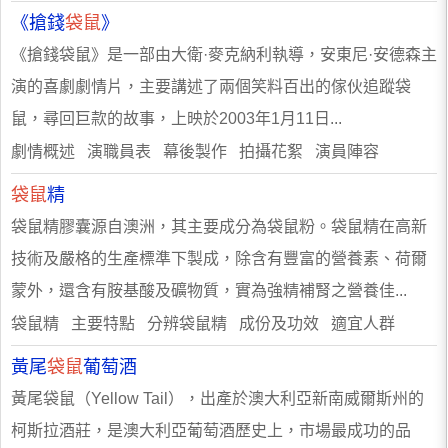
《搶錢
袋鼠
》
《搶錢袋鼠》是一部由大衛·麥克納利執導，安東尼·安德森主
演的喜劇劇情片，主要講述了兩個笑料百出的傢伙追蹤袋
鼠，尋回巨款的故事，上映於2003年1月11日...
劇情概述 演職員表 幕後製作 拍攝花絮 演員陣容
袋鼠
精
袋鼠精膠囊源自澳洲，其主要成分為袋鼠粉。袋鼠精在高新
技術及嚴格的生產標準下製成，除含有豐富的營養素、荷爾
蒙外，還含有胺基酸及礦物質，實為強精補腎之營養佳...
袋鼠精 主要特點 分辨袋鼠精 成份及功效 適宜人群
黃尾
袋鼠
葡萄酒
黃尾袋鼠（Yellow Tail），出產於澳大利亞新南威爾斯州的
柯斯拉酒莊，是澳大利亞葡萄酒歷史上，市場最成功的品