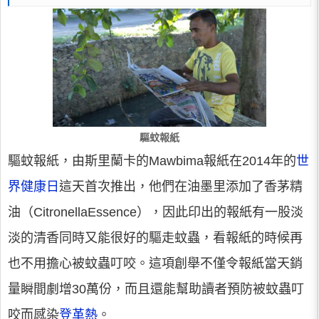
驅蚊報紙
驅蚊報紙，由斯里蘭卡的Mawbima報紙在2014年的
世
界健康日
這天首次推出，他們在油墨里添加了香茅精
油（CitronellaEssence），因此印出的報紙有一股淡
淡的清香同時又能很好的驅走蚊蟲，看報紙的時候再
也不用擔心被蚊蟲叮咬。這項創舉不僅令報紙當天銷
量瞬間劇增30萬份，而且還能幫助讀者預防被蚊蟲叮
咬而感染
登革熱
。