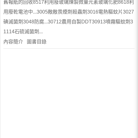
舊報紙的回收8517利用廢玻璃煉製微量元素玻璃化肥8618利
用廢乾電池中...3005敵敵畏煙劑殺蟲劑3016電熱驅蚊片3027
碘滅菌劑3048防腐...30712農用自製DDT30913噴霧驅蚊劑3
1114石硫滅菌劑...
內容簡介 圖書目錄