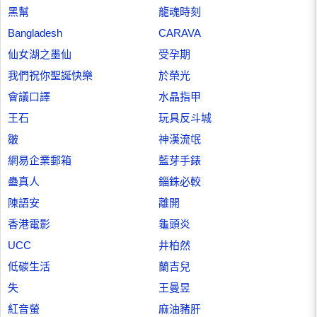
黑幫
龍魂時刻
Bangladesh
CARAVA
仙女湖之墨仙
受孕期
我們祝你聖誕快樂
於榮光
會議口譯
水晶指甲
王石
玩具反斗城
皺
神漢流氓
網易企業郵箱
藍芽手錶
蠱真人
錙銖必較
陳語安
離開
香港電影
龜頭炎
UCC
井柏然
低碳生活
蘭吉兒
失
王曼昱
紅音螢
麻油豬肝