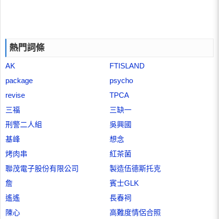
熱門詞條
AK
FTISLAND
package
psycho
revise
TPCA
三福
三缺一
刑警二人組
吳興國
基峰
想念
烤肉串
紅茶菌
聯茂電子股份有限公司
製造伍德斯托克
詹
賓士GLK
遙遙
長春祠
陳心
高難度情侶合照