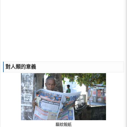
對人類的意義
驅蚊報紙