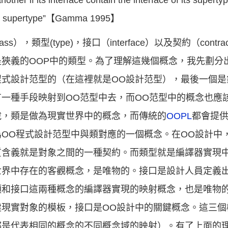
nother if its interface contain the interface of its supert
of its supertype”【Gamma 1995】
，類型(type)，接口（interface）以及契約（cont
狹義的OOP中的類型。為了理解這幾個概念，我先劃分
程式設計范型的（在這裡就是OO設計范型），最後一個是
一種手段映射到OO范型中去，而OO范型中的概念也應
說，類是做為現實世界中的概念，而傳統的
OOPL
都會提供
OO程式設計范型中與類對應的一個概念。在OO設計中
質含義就是對象之間的一種契約。而類型就是編譯器實現
世界中存在的客觀概念，是唯物的。接口是設計人員定義
類和接口這兩種概念的編譯器實現的映射概念，也是唯物
建現實對象的模板，接口是OO設計中的關鍵概念。這三個
都是代表相同的概念的不同概念域的映射）。有了上面的