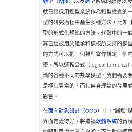
類型
（
type
）以及
類
型系統的起源以
就已經採用類型系統作為類型檢查的
型的研究過程中產生多種方法，比如【C&W 
型的形式化規範的方法。代數中的一
算已經被用於繼承和模板所支持的模
的方式可以把一個類型當作規定一個
密，所以邏輯公式（logical fo
論的各種不同的數學模型，我們需要明
是極其豐富的，而其自身理論的發展並
影響。
在
面向對象設計
（
OOD
）中，“歸類
界面定義得好，將造福
軟體系統
的實