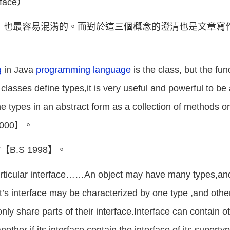
face）
，也最容易混淆的。而對於這三個概念的澄清也是文章寫
g
in Java
programming language
is the class, but the fu
 classes define types,it is very useful and powerful to be 
ne types in an abstract form as a collection of methods or
s 2000】。
type”【B.S 1998】。
articular interface……An object may have many types,and 
t’s interface may be characterized by one type ,and othe
ly share parts of their interface.Interface can contain o