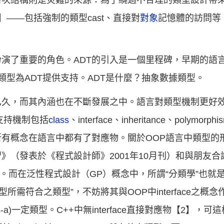
層次結構則是災難的來源：為了繞過不合理的類型設計帶
——包括強制的類型cast、直接對
對象
記憶體的訪問等
了重要的角色。ADT的引入是一個里程碑，早期的語言就開
合結構類型為ADT提供支持。ADT是什麼？抽象數據類型。
已久，而其內涵也在不斷發展之中。語言對類型機制更好
支持機制包括
class
、interface、inheritance、polymorp
有概念在語言中都有了對應物。關於OOP語言中類型的
》（發表於《程式設計師》2001年10月刊）和與朋友合
and C++》1.6節。而在泛性程式設計（GP）概念中，所謂“分類學
類型所需符合之類型”，不妨將其與OOP中interface之概念
is-a)一定類型。C++中無interface直接對應物【2】，可