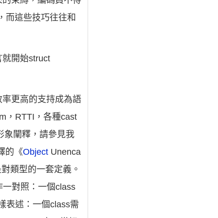
來的束縛，編碼員不得
，而這些技巧往往和
始struct
效率更高的支持成為語
hism，RTTI，各種cast
形象闡釋，請參見我
譯的《
Object
Unenca
”也就是對類型的一套定義。
作一對照：一個class
這樣表述：一個class需