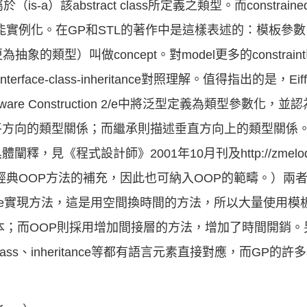
（is-a）該abstract class所定義之類型。而constrained
模板才能實例化。在GP和STL的著作中是這樣表述的：模板
為抽象的類型）叫做concept。對model更多的constraint叫
interface-class-inheritance對照理解。值得指出的是，Eiff
oftware Construction 2/e中將泛型定義為類型參數化，並
平方向的類型關係；而繼承則描述垂直方向上的類型關係
程式設計師》2001年10月刊及http://zmelody.myric
泛型方法是經典OOP方法的補充，因此也可納入OOP的範疇。）
 template實現方法，這是用空間換時間的方法，所以大量使
本；而OOP則採用增加間接層的方法，增加了時間開銷
、class、inheritance等都有語言元素直接對應，而GP