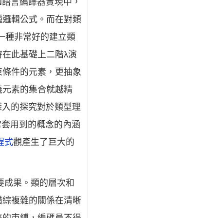
AN語言編譯器實現中，
種邏輯公式。而在對類
）是一種非常好的建立類
在此基礎上二階λ演
束條件的元素，更抽象
義元素的集合就越精
想深入的探究對於類型理
常套用到的概念的內涵
程式
觀產生了巨大的
要成果。類的層次和
錯綜複雜的關係在清晰