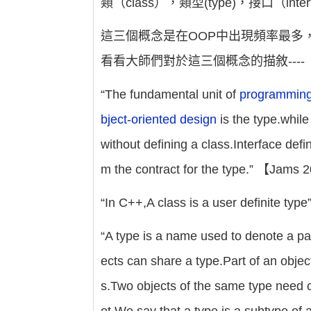
類（class），類型(type)，接口（inter
這三個概念是在OOP中出現頻率最多
看看大師們對於這三個概念的描敘----
“The fundamental unit of
programmin
bject-oriented design
is the type.while
without defining a class.Interface defi
m the contract for the type.” 【Jam
“In C++,A class is a user definite 
“A type is a name used to denote a p
ects can share a type.Part of an objec
s.Two objects of the same type need on