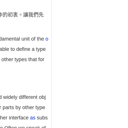
作的初衷。讓我們先
ndamental unit of the
o
able to define a type
 other types that for
widely different obj
r parts by other type
ther interface
as
subs