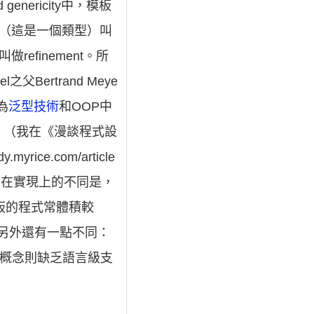
 genericity中，模板
參數（這是一個類型）叫
做refinement。所
el之父Bertrand Meye
認為
泛型技術
和OOP中
。（我在《漫談程式設
e.com/article
兩者在實現上的不同是，
用模板的程式常體積較
。另外還有一點不同：
的許多概念則缺乏語言級支