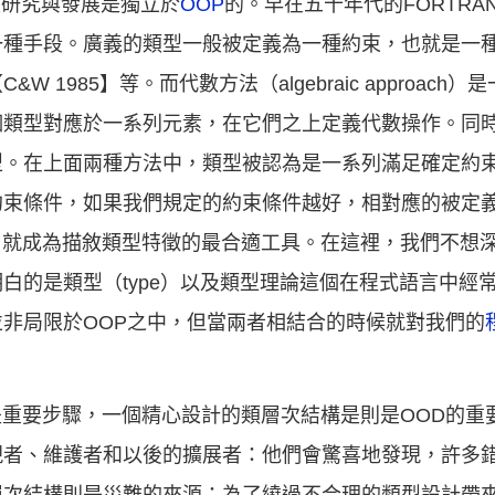
及研究與發展是獨立於
OOP
的。早在五十年代的FORTR
一種手段。廣義的類型一般被定義為一種約束，也就是一
1985】等。而代數方法（algebraic approach
個類型對應於一系列元素，在它們之上定義代數操作。同時
型。在上面兩種方法中，類型被認為是一系列滿足確定約
約束條件，如果我們規定的約束條件越好，相對應的被定
rmulas）就成為描敘類型特徵的最合適工具。在這裡，我們不
白的是類型（type）以及類型理論這個在程式語言中經
非局限於OOP之中，但當兩者相結合的時候就對我們的
”是重要步驟，一個精心設計的類層次結構是則是OOD的重
現者、維護者和以後的擴展者：他們會驚喜地發現，許多