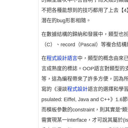
的類型層次中不言自明；而失敗的類
不把各種能想到的技巧都用了上去【4】
潛在的bug形影相隨。
在數據結構的歸納和發展中，類型也扮演
（C）、record（Pascal）等複
在
程式設計語言
中，類型的概念由來
言成熟度的標誌。OOP語言對類型的
等，這為編程帶來了許多方便，因為所
寫的《漫談
程式設計
語言的選擇和學習
psulated: Eiffel, Java 
而模板參數的constraint，則其實是“
需實現某一interface，才可說其屬於(