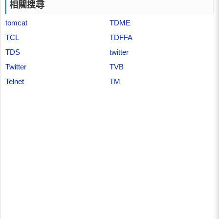
相關搜尋
tomcat
TDME
TCL
TDFFA
TDS
twitter
Twitter
TVB
Telnet
TM