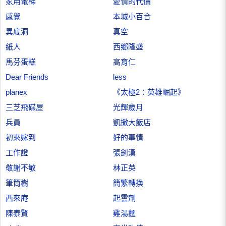
家用電梯
愛情的代價
感覺
本城小百合
異底洞
真空
紙人
西鄉隆盛
馬芬蛋糕
高育仁
Dear Friends
less
planex
《太極2：英雄崛起》
三芝飛碟屋
光輝歲月
兵員
凱撒大飯店
初來嫁到
好的事情
工作證
張釗漢
敬謝不敏
林正英
筆筒樹
簡繁轉換
西來庵
起雲劑
陳泰賢
雞湯麵