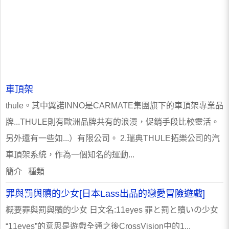
車頂架
thule。其中翼諾INNO是CARMATE集團旗下的車頂架專業品
牌...THULE則有歐洲品牌共有的浪漫，促銷手段比較靈活。
另外還有一些如...）有限公司。 2.瑞典THULE拓樂公司的汽
車頂架系統，作為一個知名的運動...
簡介 種類
罪與罰與贖的少女[日本Lass出品的戀愛冒險遊戲]
概要罪與罰與贖的少女 日文名:11eyes 罪と罰と贖いの少女
“11eyes”的意思是遊戲全通之後CrossVision中的1...