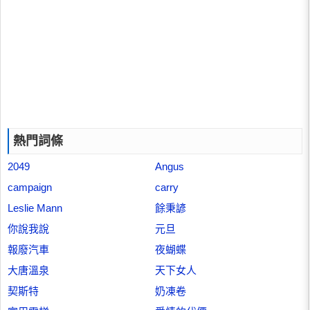
熱門詞條
2049
Angus
campaign
carry
Leslie Mann
餘秉諺
你說我說
元旦
報廢汽車
夜蝴蝶
大唐溫泉
天下女人
契斯特
奶凍卷