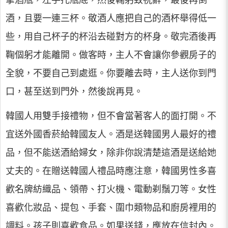
拿酒瓶，左手托瓶底，然後鞠躬致祝辭，最後再倒
酒，且要一連三杯。敬酒人應把自己的酒杯舉得低一
些，用自己杯子的杯沿去碰對方的杯身。敬完酒後再
鞠個躬才能離開。做客時，主人不會讓你參觀房子的
全貌，不要自己到處逛。你要離去時，主人送你到門
口，甚至送到門外，然後說再見。
韓國人用雙手接禮物，但不會當著客人的面打開。不
宜送外國香菸給韓國友人。酒是送韓國男人最好的禮
品，但不能送酒給婦女，除非你說清楚這酒是送給她
丈夫的。在贈送韓國人禮品時應注意，韓國男性多喜
歡名牌紡織品、領帶、打火機、電動剃鬚刀等。女性
喜歡化妝品、提包、手套、圍巾類物品和廚房裡用的
調料。孩子則喜歡食品。如果送錢，應放在信封內。