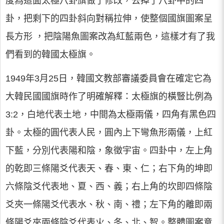
度為這面太極八卦旗做了修改，去掉了八卦中的四
卦，把剩下的四卦斜向對稱拉伸，使整個國旗圖案呈
長方形 ，把陰陽魚圖案改為紅藍兩色，這樣才有了我
們看到的韓國太極旗。
1949年3月25日，韓國文教部審議委員會在確定它為
大韓民國國旗時作了明確解釋：太極旗的橫豎比例為
3:2，白地代表土地，中間為太極兩儀，四角有黑色四
卦。太極的圓代表人民，圓內上下彎魚形兩儀，上紅
下藍，分別代表陽和陰，象徵宇宙。四卦中，左上角
的乾即三條陽爻代表天、春、東、仁；右下角的坤即
六條陰爻代表地、夏、西、義；右上角的坎即四條陰
爻夾一條陽爻代表水、秋、南、禮；左下角的離即兩
條陽爻夾兩條陰爻代表火、冬、北、智。整體圖案意