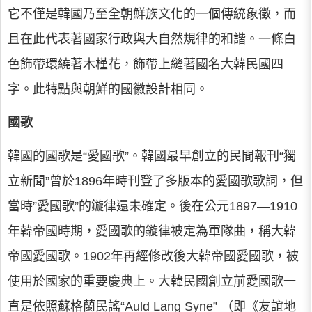
它不僅是韓國乃至全朝鮮族文化的一個傳統象徵，而
且在此代表著國家行政與大自然規律的和諧。一條白
色飾帶環繞著木槿花，飾帶上縫著國名大韓民國四
字。此特點與朝鮮的國徽設計相同。
國歌
韓國的國歌是“愛國歌”。韓國最早創立的民間報刊“獨
立新聞”曾於1896年時刊登了多版本的愛國歌歌詞，但
當時”愛國歌”的鏇律還未確定。後在公元1897—1910
年韓帝國時期，愛國歌的鏇律被定為軍隊曲，稱大韓
帝國愛國歌。1902年再經修改後大韓帝國愛國歌，被
使用於國家的重要慶典上。大韓民國創立前愛國歌一
直是依照蘇格蘭民謠“Auld Lang Syne” （即《友誼地