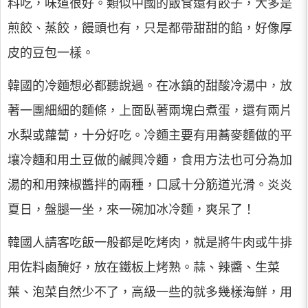
料吃，味道很好。類似中國的飯食還有餃子，大多是
煎餃、蒸餃，饅頭也有，只是都帶甜甜的餡，好像厚
皮的豆包一樣。
韓國的冷麵想必都聽說過。在冰鎮的甜酸冷湯中，放
著一團細細的麵條，上面臥著兩塊白煮蛋，還有兩片
水梨或蘿蔔，十分好吃。冷麵主要有用蕎麥麵做的平
壤冷麵和用土豆做的鹹興冷麵，食用方法也可分為加
湯的和用辣椒醬拌的兩種，口感十分筋道光滑。炎炎
夏日，盤腿一坐，來一碗加冰冷麵，爽呆了！
韓國人請客吃飯一般都是吃烤肉，就是將牛肉或牛排
用佐料鹵醃好，放在鐵板上烤熟。蒜、辣醬、生菜
葉、泡菜自然少不了，高級一些的就多幾樣海鮮，用