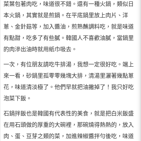
菜葉包著肉吃，味道很不錯。還有一種火鍋，類似日
本火鍋，其實就是煎鍋。在平底鍋里放上肉片、洋
蔥、金針菇等，加入醬油，煎熟蘸調料吃，就是味道
有點甜，吃多了有些膩。韓國人不喜歡油膩，當鍋里
的肉滲出油時就用紙巾吸去。
一次，有位朋友請吃牛排湯，我想一定很好吃。端上
來一看，砂鍋里孤零零幾塊大排，清湯里灑著幾點蔥
花，味道清淡極了。他們早就把油撇掉了！我只好吃
泡菜下飯。
石鍋拌飯也是韓國有代表性的美食，就是把白米飯盛
在用石頭做的厚重的大碗裡，那碗燒得熱熱的，放入
肉、蛋、豆芽之類的菜，加進辣椒醬拌勻後吃，味道