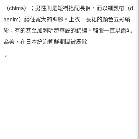
（chima）；男性則是短褂搭配長褲，而以細飄帶（d
aenim）縛住寬大的褲腳。上衣，長裙的顏色五彩繽
紛，有的甚至加刺明艷華麗的錦繡。韓服一直以露乳
為美，在日本統治朝鮮期間被廢除
。