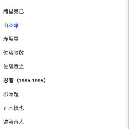
諸星克己
山本淳一
赤坂晃
佐藤敦啟
佐藤寛之
忍者（1985-1995）
柳澤超
正木慎也
遠藤直人