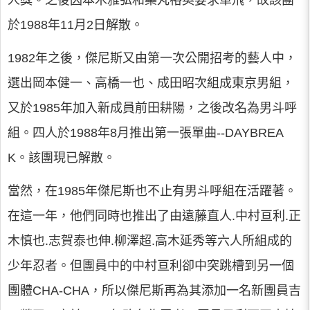
人獎。之後因本木雅弘和藥丸裕英要求單飛，故該團
於1988年11月2日解散。
1982年之後，傑尼斯又由第一次公開招考的藝人中，
選出岡本健一、高橋一也、成田昭次組成東京男組，
又於1985年加入新成員前田耕陽，之後改名為男斗呼
組。四人於1988年8月推出第一張單曲--DAYBREA
K。該團現已解散。
當然，在1985年傑尼斯也不止有男斗呼組在活躍著。
在這一年，他們同時也推出了由遠藤直人.中村亘利.正
木慎也.志賀泰也伸.柳澤超.高木延秀等六人所組成的
少年忍者。但團員中的中村亘利卻中突跳槽到另一個
團體CHA-CHA，所以傑尼斯再為其添加一名新團員吉