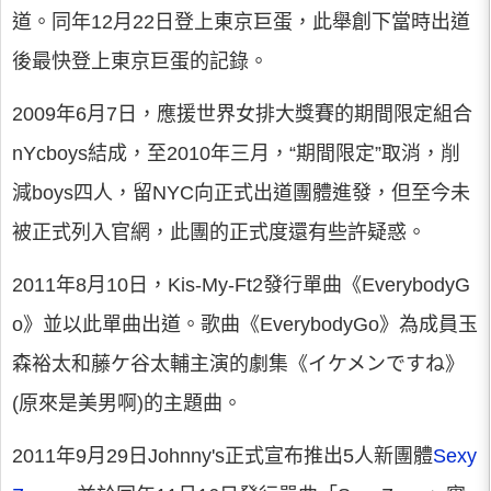
道。同年12月22日登上東京巨蛋，此舉創下當時出道
後最快登上東京巨蛋的記錄。
2009年6月7日，應援世界女排大獎賽的期間限定組合
nYcboys結成，至2010年三月，“期間限定”取消，削
減boys四人，留NYC向正式出道團體進發，但至今未
被正式列入官網，此團的正式度還有些許疑惑。
2011年8月10日，Kis-My-Ft2發行單曲《EverybodyG
o》並以此單曲出道。歌曲《EverybodyGo》為成員玉
森裕太和藤ケ谷太輔主演的劇集《イケメンですね》
(原來是美男啊)的主題曲。
2011年9月29日Johnny's正式宣布推出5人新團體
Sexy