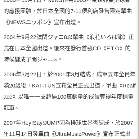
2003年11月7日，NewS作為2003年度世界盃排球賽
的應援團體，於日本全國的7-11便利店發售限定單曲
《NEWSニッポン》宣布出道。
2004年9月22號関ジャニ8以單曲《浪花いろは節》正
式在日本全國出道。後來在發行首張CD《F.T.O》的
時候變成了関ジャニ∞。
2006年3月22日，於2001年3月結成，成軍五年全員年
滿20歲後，KAT-TUN宣布全員正式出道，單曲《Realf
ace》以唯一一支超過100萬銷量的成績奪得年度銷量
冠軍。
2007年Hey!Say!JUMP因為排球世界盃結成，於2007
年11月14日發單曲《UltraMusicPower》宣布正式出