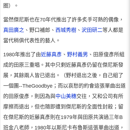
圈）。
當然傑尼斯也在70年代推出了許多炙手可熱的偶像，
真田廣之
、野口補郎、
西城秀樹
、
沢田研二
等人都是
當代稍俱代表性的藝人。
1980年推出了由
近藤真彥
、
野村義男
、田原俊彥所組
成的田原三重唱。其中只剩近藤真彥仍留在傑尼斯發
展，其餘兩人皆已退出。（野村退出之後，自己組了
一個團--TheGoodbye；而以哀愁的約會這張單曲出道
的田原俊彥，則因為與
中山美穗
交往，又和公司有所
摩擦而退出，但也隨即遭到傑尼斯的全面性封殺；留
在傑尼斯的近藤真彥則在1979年與田原共演過三年B
班金八老師，1980年以斯尼卡布魯斯這張單曲出道，