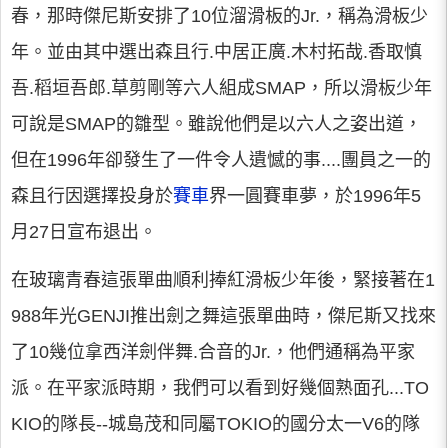
春，那時傑尼斯安排了10位溜滑板的Jr.，稱為滑板少
年。並由其中選出森且行.中居正廣.木村拓哉.香取慎
吾.稻垣吾郎.草剪剛等六人組成SMAP，所以滑板少年
可說是SMAP的雛型。雖說他們是以六人之姿出道，
但在1996年卻發生了一件令人遺憾的事....團員之一的
森且行因選擇投身於
賽車
界一圓賽車夢，於1996年5
月27日宣布退出。
在玻璃青春這張單曲順利捧紅滑板少年後，緊接著在1
988年光GENJI推出劍之舞這張單曲時，傑尼斯又找來
了10幾位拿西洋劍伴舞.合音的Jr.，他們通稱為平家
派。在平家派時期，我們可以看到好幾個熟面孔...TO
KIO的隊長--城島茂和同屬TOKIO的國分太一V6的隊