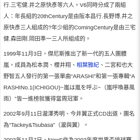
行.三宅健.井之原快彥等六人。V6同時分成了兩組
人：年長組的20thCentury是由阪本昌行.長野博.井之
原快彥三人組成的?年少組的ComingCentury是由三宅
健.森田剛.岡田準一三人所組成的。
1999年11月3日，傑尼斯推出了新一代的五人團體
嵐，成員為松本潤、櫻井翔、
相葉雅紀
、二宮和也大
野智五人發行的第一張單曲“ARASHI”和第一張專輯“A
RASHINo.1(ICHIGOU)~嵐は嵐を呼ぶ~（嵐呼喚暴風
雨）”皆一進榜就獲得當周冠軍。
2002年9月11日瀧澤秀明、今井翼正式CD出道，團名
為“Tackey&Tsubasa”（瀧與翼）。