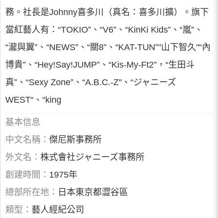
務。社長是Johnny喜多川（真名：喜多川擴）。旗下
當紅藝人有：“TOKIO”、“V6”、“KinKi Kids”、“嵐”、
“瀧與翼”、“NEWS”、“關8”、“KAT-TUN”"山下智久"“內
博貴”、“Hey!Say!JUMP”、“Kis-My-Ft2”，“生田斗
真”、“Sexy Zone”、“A.B.C.-Z"、“ジャニーズ
WEST“、“king
基本信息
中文名稱：
傑尼斯事務所
外文名：
株式會社ジャニーズ事務所
創建時間：
1975年
總部所在地：
日本東京都澀谷區
類型：
藝人經紀公司