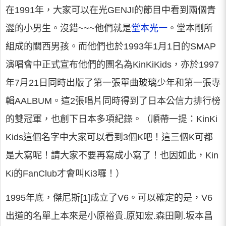
在1991年，大家可以在光GENJI的節目中看到兩個青
澀的小男生。沒錯~~~他們就是
堂本光一
。堂本剛所
組成的關西男孩。而他們也於1993年1月1日的SMAP
演唱會中正式宣布他們的團名為KinKiKids，亦於1997
年7月21日同時出版了第一張單曲玻璃少年和第一張專
輯AALBUM。這2張唱片同時得到了日本公信力排行榜
的雙冠軍，也創下日本多項紀錄。（順帶一提：KinKi
Kids這個名字中大家可以看到3個K吧！這三個K可都
是大寫呢！請大家不要再寫成小寫了！也因如此，Kin
Ki的FanClub才會叫Ki3囉！）
1995年底，傑尼斯[1]成立了V6。可以確定的是，V6
出道的名單上本來是小原裕貴.原知宏.森田剛.坂本昌