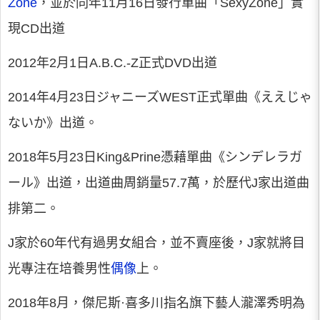
Zone
，並於同年11月16日發行單曲「SexyZone」實
現CD出道
2012年2月1日A.B.C.-Z正式DVD出道
2014年4月23日ジャニーズWEST正式單曲《ええじゃ
ないか》出道。
2018年5月23日King&Prine憑藉單曲《シンデレラガ
ール》出道，出道曲周銷量57.7萬，於歷代J家出道曲
排第二。
J家於60年代有過男女組合，並不賣座後，J家就將目
光專注在培養男性
偶像
上。
2018年8月，傑尼斯·喜多川指名旗下藝人瀧澤秀明為