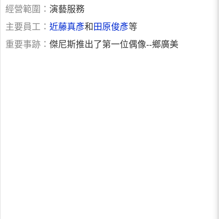
經營範圍：
演藝服務
主要員工：
近藤真彥
和
田原俊彥
等
重要事跡：
傑尼斯推出了第一位偶像--鄉廣美