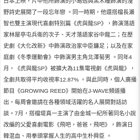
日本上映，片中他所飾演的小島透與黑木瞳飾演的淺
野詩史展開了一段忘年戀 。同一時期，他還搭檔長瀨
智也雙主演現代喜劇特別篇《虎與龍SP》，飾演落語
家林屋亭屯兵衛的次子、天才落語家谷中龍二；在歷
史劇《大化改新》中飾演政治家中臣鐮足；以及在家
庭劇《冬季運動會》中飾演男主角北澤菊男 。同年4
月，《虎與龍SP》被擴大為11集電視劇《虎與龍》，
全劇共取得平均收視率12.87% 。與此同時，個人廣播
節目《GROWING REED》開始在J-WAVE頻道播
出，每周會邀請在各種領域活躍的名人展開對話訪
談。7月，搭檔堤真一主演了由金城一紀所著同名小說
改編的父愛喜劇電影《飛吧，爸爸，飛吧》，飾演日
韓混血、用拳頭掌握人生的高中生朴舜臣 。