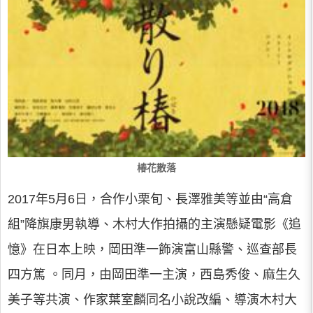
椿花散落
2017年5月6日，合作小栗旬、長澤雅美等並由“高倉
組”降旗康男執導、木村大作拍攝的主演懸疑電影《追
憶》在日本上映，岡田準一飾演富山縣警、巡查部長
四方篤 。同月，由岡田準一主演，西島秀俊、麻生久
美子等共演、作家葉室麟同名小說改編、導演木村大