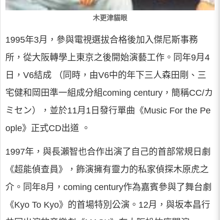
木更津貓眼
1995年3月，參與電視選拔合格後加入傑尼斯事務
所，從大阪轉學上東京之後開始演藝工作。同年9月4
日，V6結成 （同時，由V6中的年下三人森田剛、三
宅健和岡田準一組成分組coming century，簡稱CC/カ
ミセン），並於11月1日發行單曲《Music For the Pe
ople》正式CD出道 。
1997年，與長瀨智也合作出演了自己的首部常規日劇
《超能偵查員》，飾演擁有靈力的私家偵探木原虎之
介。同年8月，coming century作為嘉賓參與了舞台劇
《Kyo To Kyo》的首場特別公演。12月，與坂本昌行