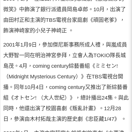
微笑》中飾演了銀行派遣員岡島卓郎。10月，出演了
由田村正和主演的TBS電視台家庭劇《頑固老爹》，
飾演神崎家的小兒子神崎正 。
2001年1月9日，參加傑尼斯事務所成人禮，與嵐成員
大野智一同在明治神宮參拜，立會人為TOKIO隊長城
島茂。4月，coming century綜藝番組《ミミセン!
（Midnight Mysterious Century）》在TBS電視台開
播。同年10月4日，coming century又推出了新綜藝番
組《オトセン! （大人世紀）》，總計播出24集。與此
同時，他還出演了校園喜劇《叛亂計畫》。12月28
日，參演由木村拓哉主演的歷史劇《忠臣藏1/47》 。