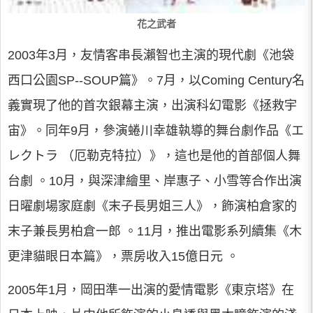
花之武者
2003年3月，友情客串長瀨智也主演的現代劇《池袋
西口公園SP--SOUP篇》。7月，以Coming Century名
義實現了他的首次銀幕主演，出演科幻電影《拯救宇
宙》。同年9月，參演蜷川幸雄執導的舞台劇作品《エ
レクトラ （厄勒克特拉）》，這也是他的首部個人舞
台劇 。10月，與深津繪里、岸惠子、小雪等合作出演
日曜劇場家庭劇《末子長男姐三人》，飾演柏倉家的
末子兼長男柏倉一郎 。11月，推出電影系列續集《木
更津貓眼日本篇》，票房收入15億日元 。
2005年1月，岡田準一出演的愛情電影《東京塔》在