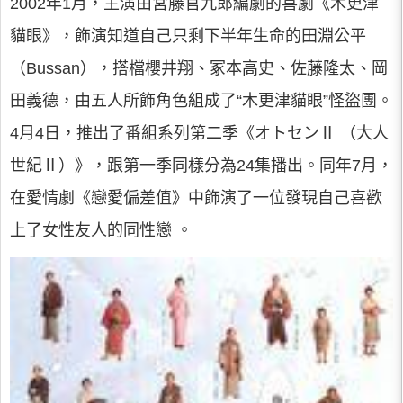
2002年1月，主演由宮藤官九郎編劇的喜劇《木更津
貓眼》，飾演知道自己只剩下半年生命的田淵公平
（Bussan），搭檔櫻井翔、冢本高史、佐藤隆太、岡
田義德，由五人所飾角色組成了“木更津貓眼”怪盜團。
4月4日，推出了番組系列第二季《オトセンⅡ （大人
世紀Ⅱ）》，跟第一季同樣分為24集播出。同年7月，
在愛情劇《戀愛偏差值》中飾演了一位發現自己喜歡
上了女性友人的同性戀 。