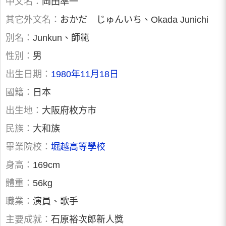
中文名：
岡田準一
其它外文名：
おかだ じゅんいち、Okada Junichi
別名：
Junkun、師範
性別：
男
出生日期：
1980年11月18日
國籍：
日本
出生地：
大阪府枚方市
民族：
大和族
畢業院校：
堀越高等學校
身高：
169cm
體重：
56kg
職業：
演員、歌手
主要成就：
石原裕次郎新人獎