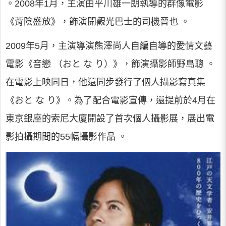
。2008年1月，主演由平川雄一朗執導的群像電影
《背陰盛放》，飾演開觀光巴士的司機晉也 。
2009年5月，主演導演熊澤尚人自編自導的愛情文藝
電影《音戀 （おと な り）》，飾演攝影師野島聰 。
在電影上映同日，他還同步發行了個人攝影寫真集
《おと な り》。為了配合電影宣傳，還提前於4月在
東京銀座的索尼大廈開設了首次個人攝影展，展出電
影拍攝期間的55幅攝影作品 。