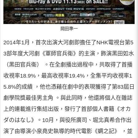
岡田準一
2014年1月，首次出演大河劇即擔任了NHK電視台第5
3部年度大河劇《軍師官兵衛》的主演，飾演黑田如水
（黑田官兵衛） 。在全劇播出過程中，共取得了首播
收視率18.9%，最高收視率19.4%，全集平均收視率1
5.8%的成績 ，他也憑藉在劇中的表現獲得了第83屆日
劇學院獎最佳男主角 。與此同時，他還將個人在雜誌
上的連載進行集結出版，發行了首部個人書籍《オカ
ダのはなし》。10月，與役所廣司、堀北真希合作出
演了由導演小泉堯史執導的時代電影《蜩之記》 ，並