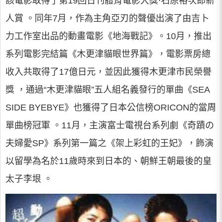
該電影取得了第19回日刊體育電影大獎·石原裕次郎新
人賞 。同年7月，作為主角亞刃的聲優出演了由吉卜
力工作室出品的動畫電影《地海戰記》。10月，推出
系列電影完結篇《木更津貓眼世界篇》，電影票房總
收入共取得了17億日元，並因此獲得木更津市民榮譽
獎 ，通過“木更津貓眼”五人組名義發行的單曲《SEA
SIDE BYEBYE》也獲得了日本公信榜ORICON的當周
單曲榜冠軍 。11月，主演富士電視台系列劇《奇蹟の
夫婦愛SP》系列第一篇之《架上彩虹的王妃》，飾演
以留學為名於11歲時來到日本的、朝鮮王朝最後的皇
太子李垠 。