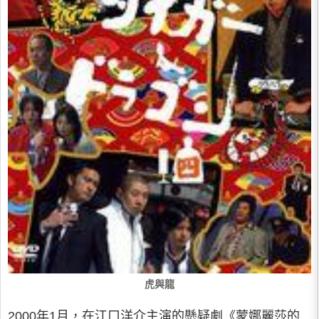
虎與龍
2000年1月，在江口洋介主演的懸疑劇《蒙娜麗莎的