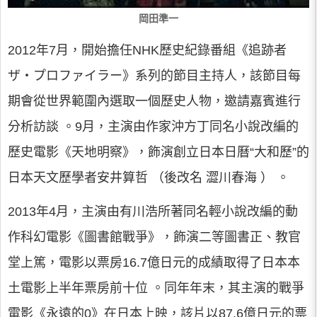
岡田準一
2012年7月，開始擔任NHK歷史紀錄番組《追跡者
ザ・プロファイラー》系列的節目主持人，該節目每
期會從世界範圍內選取一個歷史人物，邀請嘉賓進行
分析訪談 。9月，主演由作家沖方丁同名小說改編的
歷史電影《天地明察》，飾演創立日本日曆“大和歷”的
日本天文歷學者安井算哲 （後改名 澀川春海 ） 。
2013年4月，主演由有川浩所著同名輕小說改編的動
作科幻電影《圖書館戰爭》，飾演二等圖書正、教官
堂上篤，電影以票房16.7億日元的成績取得了日本本
土電影上半年票房前十位 。同年年末，其主演的戰爭
電影《永遠的0》在日本上映，該片以87.6億日元的票