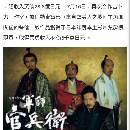
，總收入突破28.8億日元 。7月16日，再次合作吉卜
力工作室，擔任動畫電影《來自虞美人之坡》主角風
間俊的聲優，該作品獲得了日本年度本土影片票房榜
冠軍，取得票房收入44億6千萬日元 。