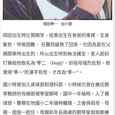
岡田準一 幼少期
岡田出生時比預期早，結果出生在爸爸的車裡，全身
紫色，呼吸困難， 在醫院搶救了回來。也因為是在父
親開車時出生的，所以出生時刻無法確定。家人起初
打算給他取名為“零二 （Reiji)”，但祖母強烈反對，她
覺得“準一”的漢字有型，才改為“準一”。
國小時曾加入桌球部和理科部，小時候也曾在擔任鋼
琴教師的母親那裡學習鋼琴。國中一年級時，入了欖
球部。雙親在他國小二年級時離婚、之後與祖母、母
親、姐姐一起住。母親和年長兩歲的鋼琴家姐姐都擁