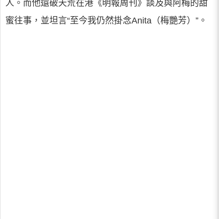
人。而他還破天荒在港《明報周刊》談及與阿梅的甜
蜜往事，並坦言“至今我仍然掛念Anita（梅艷芳）”。