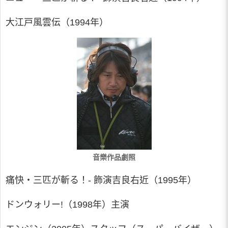
大江戸風雲伝（1994年）
音樂作品劇照
痛快・三匹が斬る！- 飾演吉良右近（1995年）
ドンウォリー!（1998年）主演