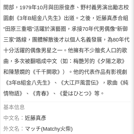
間部，1979年10月與田原俊彥、野村義男演出勵志校
園劇《3年B組金八先生》出道。之後，近藤真彥合組
“田原三重唱”活躍於演藝圈，承接70年代男偶像“新御
三家”路線，團體解散後才以個人名義發展，為80年代
十分活躍的偶像男星之一。他擁有不少膾炙人口的歌
曲，多次被翻唱成中文（如：梅艷芳的《夕陽之歌》
和陳慧嫻的《千千闕歌》）。他的代表作品有影視劇
《3年B組金八先生》、《大江戸風雲伝》，歌曲《純
情物語》、《青春》、《愛はひとつ》等。
基本信息
中文名：
近藤真彥
外文名：
マッチ(Matchy火柴)