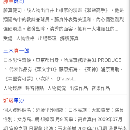
藤真
健司
藤真健司，該人物出自井上雄彥的漫畫《灌籃高手》，他是
翔陽高中的教練兼球員。藤真外表秀美溫和，內心倔強剛烈
強硬淡漠。蜜發藍眸，清秀的面容，擁有一大堆瘋狂的...
受傷 人物性格 出場整理 解讀藤真
三木
真
一郎
日本男性聲優，東京都出身，所屬事務所為81 PRODUCE
。 代表作品有《頭文字D》藤原拓海、《死神》浦原喜助、
《精靈寶可夢》小次郎、《Fate/st...
人物經歷 聲音特點 人物概況 出演作品 音樂作品
近藤
里沙
個人資料姓名：近藤里沙國籍：日本民族：大和職業：演員
性別：女身高...期 想婚頭 月9 客串：高倉真由 2009年07月
期 官僚之夏 日曜劇 出演：玉木美樹 2009年10月期 淺見光彥