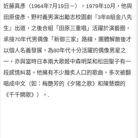
近藤真彥（1964年7月19日－）。1979年10月，他與
田原俊彥、野村義男演出勵志校園劇『3年B組金八先
生』出道，之後合組「田原三重唱」活躍於演藝圈，
承接70年代男偶像「新御三家」路線，團體解散後才
以個人名義發展，為80年代十分活躍的偶像男星之
一，亦與當時日本兩大歌姬中森明菜和松田聖子有一
段感情糾葛。他擁有不少膾炙人口的歌曲，多次被翻
唱成中文（如：梅艷芳的《夕陽之歌》和陳慧嫻的
《千千闕歌》）。.