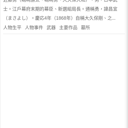
士。江戶幕府末期的幕臣、新選組局長。通稱勇，諱昌宜
（まさよし）。慶応4年（1868年）自稱大久保剛、之...
人物生平 人物事件 武器 主要作品 墓所