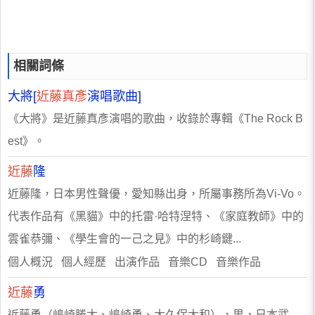
相關詞條
大將[
近藤真彥
演唱歌曲]
《大將》是近藤真彥演唱的歌曲，收錄於專輯《The Rock B
est》。
近藤
隆
近藤隆，日本男性聲優，愛知縣出身，所屬事務所為Vi-Vo。
代表作品有《黑貓》中的托雷·哈特涅特、《家庭教師》中的
雲雀恭彌、《學生會的一己之見》中的杉崎鍵...
個人概況 個人經歷 出演作品 音樂CD 音樂作品
近藤
勇
近藤勇（嶋崎勝太、嶋崎勇、大久保大和），男，日本武