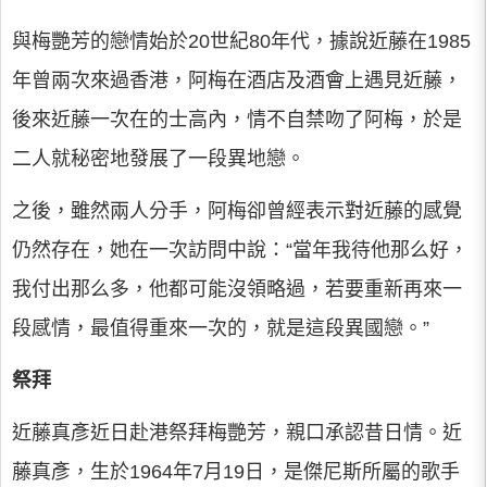
與梅艷芳的戀情始於20世紀80年代，據說近藤在1985
年曾兩次來過香港，阿梅在酒店及酒會上遇見近藤，
後來近藤一次在的士高內，情不自禁吻了阿梅，於是
二人就秘密地發展了一段異地戀。
之後，雖然兩人分手，阿梅卻曾經表示對近藤的感覺
仍然存在，她在一次訪問中說：“當年我待他那么好，
我付出那么多，他都可能沒領略過，若要重新再來一
段感情，最值得重來一次的，就是這段異國戀。”
祭拜
近藤真彥近日赴港祭拜梅艷芳，親口承認昔日情。近
藤真彥，生於1964年7月19日，是傑尼斯所屬的歌手