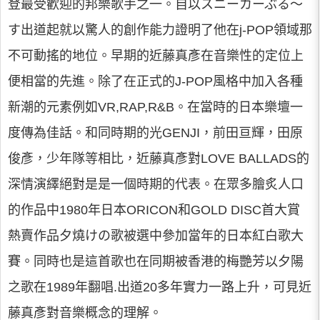
登最受歡迎的邦樂歌手之一。自以スニーカーぶる～
す出道起就以驚人的創作能力證明了他在j-POP領域那
不可動搖的地位。早期的近藤真彥在音樂性的定位上
便相當的先進。除了在正式的J-POP風格中加入各種
新潮的元素例如VR,RAP,R&B。在當時的日本樂壇一
度傳為佳話。和同時期的光GENJI，前田亘輝，田原
俊彥，少年隊等相比，近藤真彥對LOVE BALLADS的
深情演繹絕對是是一個時期的代表。在眾多膾炙人口
的作品中1980年日本ORICON和GOLD DISC首大賞
熱賣作品夕燒けの歌被選中參加當年的日本紅白歌大
賽。同時也是這首歌也在同期被香港的梅艷芳以夕陽
之歌在1989年翻唱.出道20多年實力一路上升，可見近
藤真彥對音樂概念的理解。