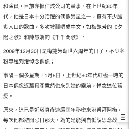
和演員，目前亦擔任該公司的董事。在上世紀80年
代，他是日本十分活躍的偶像男星之一，擁有不少膾
炙人口的歌曲，多次被翻唱成中文，如梅艷芳的《夕
陽之歌》和陳慧嫻的《千千闕歌》。
2009年12月30日是梅艷芳逝世六周年的日子，不少冬
粉專程到港悼念偶像；
事隔一個多星期，1月8日，上世紀80年代紅極一時的
日本偶像近藤真彥竟然也來到她的靈前，悼念這位舊
愛。
原來，這已是近藤真彥連續兩年秘密來港祭拜阿梅，
Ξ
每次他都避開忌日那天，為的是能獨自低調思念故