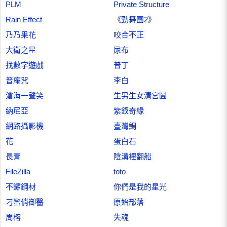
PLM
Private Structure
Rain Effect
《勁舞團2》
乃乃果花
咬合不正
大衛之星
尿布
找數字遊戲
普丁
普庵咒
李白
滄海一聲笑
生男生女清宮圖
納尼亞
紫釵奇緣
網路攝影機
臺灣鯛
花
蛋白石
長青
陰溝裡翻船
FileZilla
toto
不鏽鋼材
你們是我的星光
刁蠻俏御醫
原始部落
周榕
失魂