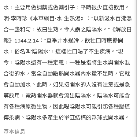
水，主要用做調藥或做藥引子，平時很少直接飲用。
明·李時珍《本草綱目·水·生熟湯》：“以新汲水百沸湯
合一盞和勻，故曰生熟。今人謂之陰陽水。”《解放日
報》1944.2.14：“夏季井水過冷，飲牲口時應摻開
水，俗名叫‘陰陽水’，這樣牲口喝了不生疾病。”現
今，陰陽水還有一種定義，一種是指將生水與開水混
合後的水，當全自動點熱開水器內水量不足時，它就
會自動加水。此時，如果接開水的人沒有注意或是急
等飲用，電熱開水器就會流出陰陽水。陰陽水可能含
有各種病原微生物，因此喝陰陽水可能引起各種腸道
傳染病。陰陽水多產生於單缸結構的浮球式開水器。
基本信息