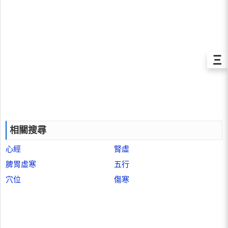
Ξ
相關搜尋
心經
腎虛
脾胃虛寒
五行
穴位
傷寒