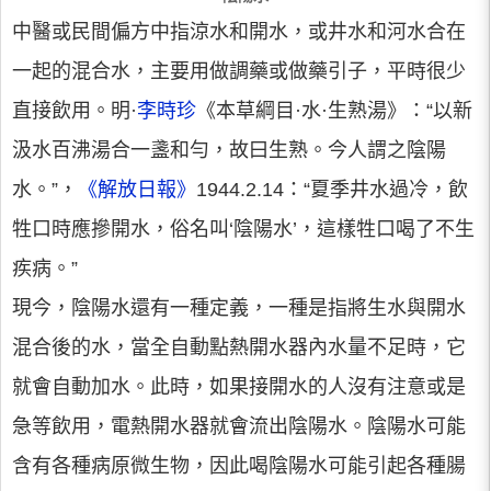
中醫或民間偏方中指涼水和開水，或井水和河水合在
一起的混合水，主要用做調藥或做藥引子，平時很少
直接飲用。明·
李時珍
《本草綱目·水·生熟湯》：“以新
汲水百沸湯合一盞和勻，故曰生熟。今人謂之陰陽
水。”，
《解放日報》
1944.2.14：“夏季井水過冷，飲
牲口時應摻開水，俗名叫‘陰陽水’，這樣牲口喝了不生
疾病。”
現今，陰陽水還有一種定義，一種是指將生水與開水
混合後的水，當全自動點熱開水器內水量不足時，它
就會自動加水。此時，如果接開水的人沒有注意或是
急等飲用，電熱開水器就會流出陰陽水。陰陽水可能
含有各種病原微生物，因此喝陰陽水可能引起各種腸