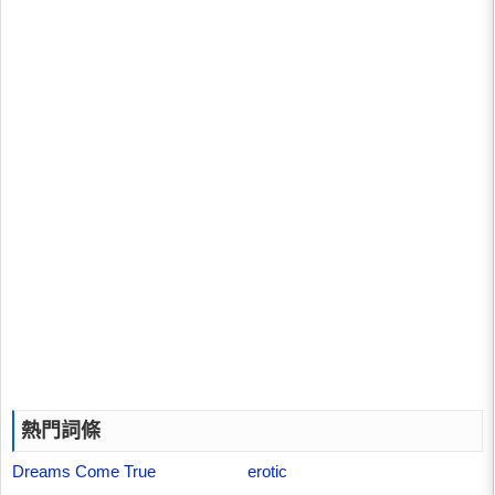
熱門詞條
Dreams Come True
erotic