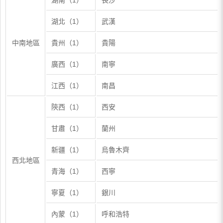
湖南（1）
長沙
湖北（1）
武漢
中南地區
貴州（1）
貴陽
廣西（1）
南寧
江西（1）
南昌
陝西（1）
西安
甘肅（1）
蘭州
新疆（1）
烏魯木齊
西北地區
青海（1）
西寧
寧夏（1）
銀川
內蒙（1）
呼和浩特