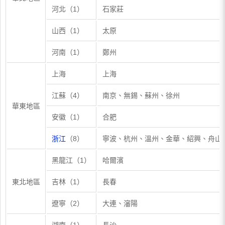
河北（1）
石家莊
山西（1）
太原
河南（1）
鄭州
上海
上海
江蘇（4）
南京、無錫、蘇州、徐州
華東地區
安徽（1）
合肥
浙江
（8）
寧波、杭州、溫州、金華、紹興、舟山
黑龍江（1）
哈爾濱
東北地區
吉林（1）
長春
遼寧（2）
大連、瀋陽