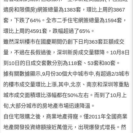
適房和限價房)網簽總量為1383套，環比上周的3867
套，下跌了64%。全市二手住宅網簽總量為1594套，
環比上周的4591套，跌幅超過了65%。
雖然深圳樓市在國慶期間仍創下日均363套巨額成交
量，不過在長假過後，深圳新房成交量驟降。10月8日
到10日的日成交套數分別為118套、53套和80套。
據有關數據顯示,9月份30個大中城市中,有超過2/3城市
的樓市成交量環比上漲,其中,北京、南京和深圳等重點
城市成交面積環比漲幅都在50%左右。而到了10月上
旬,大部分城市的房地產市場迅速降溫。
自住宅限購之後，商業地產得寵。僅2011年全國商業
地產開發投資總額接近萬億元，出現爆發式增長。然