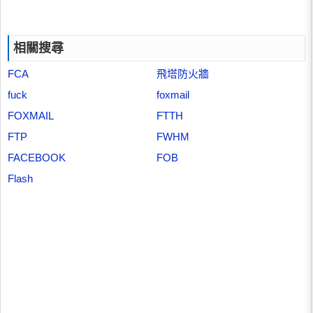
相關搜尋
FCA
飛塔防火牆
fuck
foxmail
FOXMAIL
FTTH
FTP
FWHM
FACEBOOK
FOB
Flash