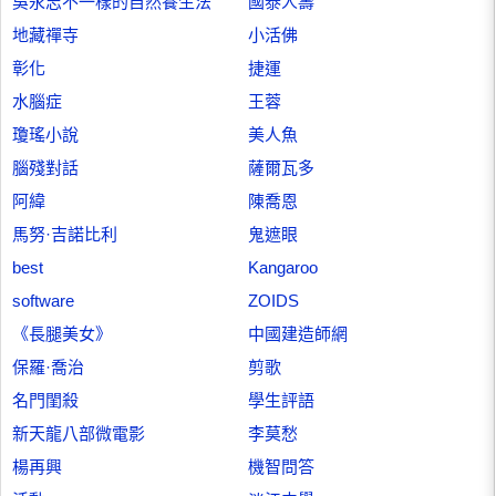
吳永志不一樣的自然養生法
國泰人壽
地藏禪寺
小活佛
彰化
捷運
水腦症
王蓉
瓊瑤小說
美人魚
腦殘對話
薩爾瓦多
阿緯
陳喬恩
馬努·吉諾比利
鬼遮眼
best
Kangaroo
software
ZOIDS
《長腿美女》
中國建造師網
保羅·喬治
剪歌
名門閨殺
學生評語
新天龍八部微電影
李莫愁
楊再興
機智問答