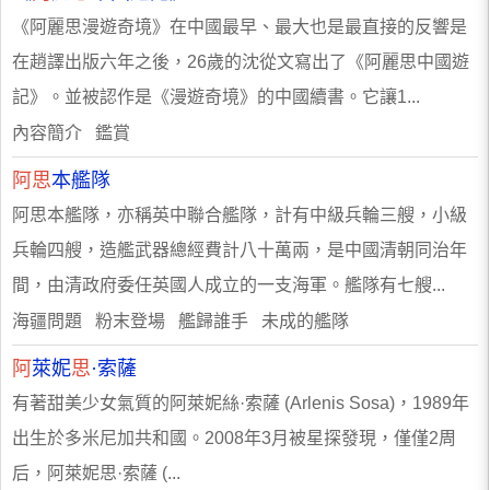
《阿麗思漫遊奇境》在中國最早、最大也是最直接的反響是
在趙譯出版六年之後，26歲的沈從文寫出了《阿麗思中國遊
記》。並被認作是《漫遊奇境》的中國續書。它讓1...
內容簡介 鑑賞
阿思
本艦隊
阿思本艦隊，亦稱英中聯合艦隊，計有中級兵輪三艘，小級
兵輪四艘，造艦武器總經費計八十萬兩，是中國清朝同治年
間，由清政府委任英國人成立的一支海軍。艦隊有七艘...
海疆問題 粉末登場 艦歸誰手 未成的艦隊
阿
萊妮
思
·索薩
有著甜美少女氣質的阿萊妮絲·索薩 (Arlenis Sosa)，1989年
出生於多米尼加共和國。2008年3月被星探發現，僅僅2周
后，阿萊妮思·索薩 (...