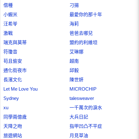
借種
刁揚
小蝦米
最愛你的那十年
汪希苓
海莉
激戰
爸爸去哪兒
瑞克與莫蒂
盟約的利維坦
符瓊音
艾琳娜
苟且偷安
越南
通化街夜市
邱毅
長濱文化
陳世妍
Let Me Love You
MICROCHIP
Sydney
talesweaver
xu
一千萬次的淚水
同學兩億歲
大兵日記
天降之吻
指甲凹凸不平症
旅遊網站
月見草油