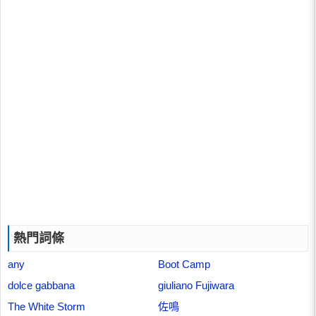
熱門詞條
any
Boot Camp
dolce gabbana
giuliano Fujiwara
The White Storm
佐鳴