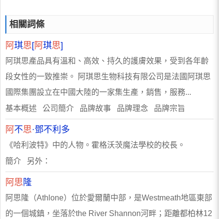
相關詞條
阿
琪
思
[
阿
琪
思
]
阿琪思產品具有溫和、高效、持久的護膚效果，受到各年齡
段女性的一致推崇。 阿琪思生物科技有限公司是法國阿琪思
國際集團設立在中國大陸的一家集生產，銷售，服務...
基本概述 公司簡介 品牌故事 品牌理念 品牌宗旨
阿
不
思
·鄧不利多
《哈利波特》中的人物。霍格沃茨魔法學校的校長。
簡介 另外：
阿思
隆
阿思隆（Athlone）位於愛爾蘭中部，是Westmeath地區東部
的一個城鎮，坐落於the River Shannon河畔；距離都柏林12