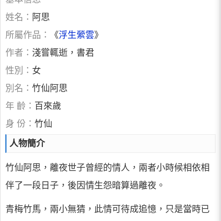
姓名：
阿思
所屬作品：
《
浮生縈雲
》
作者：
淺嘗輒逝，書君
性別：
女
別名：
竹仙阿思
年 齡：
百來歲
身 份：
竹仙
人物簡介
竹仙阿思，離夜世子曾經的情人，兩者小時候相依相
伴了一段日子，後因情生怨暗算過離夜。
青梅竹馬，兩小無猜，此情可待成追憶，只是當時已