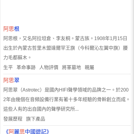
阿思
根
阿思根，又名阿拉坦倉、李友桐。蒙古族。1908年1月15日
出生於內蒙古哲里木盟達爾罕王旗（今科爾沁左翼中旗）腰
力毛都蘇木。
生平 革命事跡 人物評價 將軍墓地 親屬
阿思
翠
阿思翠（Astrotec）是國內HIFI聲學領域的品牌之一。於200
2年由幾個在音頻設備行業有著十多年經驗的骨幹創立而成。
這些人有的出自國內的聲學研究所...
發展歷程 旗下產品
《
阿
麗
思
中國遊記》