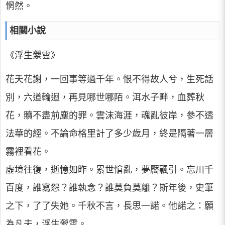
惘然。
相關小說
《浮生縈雲》
花夭花謝，一回事等過千年。恨不得故人兮，生死話
別，六道輪迴，再見哪世哪陌。洱水子畔，血葬秋
花，贖不盡前塵的罪。雲沫海涯，魂亂彼岸，參不透
法華的經。不論命格里計了多少歲月，終是隔著一層
霧裡看花。
虛境往復，逝憶如昨。累世愴亂，夢靨飄引。忘川千
百度，誰寫怨？誰執念？誰莫負莫離？斯年後，史筆
之下，了了失她。千秋不言，長思一諾。他諾之：願
為凡夫，浮生縈雲。