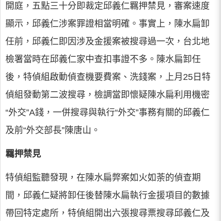
開庭，五點三十分即裁定邱義仁羈押禁見，審案速度
顯示，邱義仁涉案罪證相當明確。事實上，陳水扁卸
任前，邱義仁即因涉及金援案被搜尋過一次，台北地
檢署當時在邱義仁家中查扣事證不多。陳水扁卸任
後，特偵組啟動偵查機要費案、洗錢案，上月25日特
偵組發動第二波搜尋，檢調當即懷疑陳水扁利用機密
“外交”A錢，一併搜尋與執行“外交”事務有關的邱義仁
及前“外交部長”陳唐山。
羈押禁見
特偵組監聽發現，在陳水扁弊案如火如荼的偵查期
間，邱義仁疑將卸任後替陳水扁執行金援項目的數據
帶回特定處所，特偵組開出六張搜尋票搜尋邱義仁及