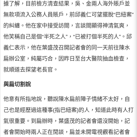
據了解，目前檢方清查結果，吳、金兩人海外賬戶並
無款項流入公務人員賬戶，前邱義仁可望擺脫“巴紐案”
的糾纏。他在家中接受訪間，言談間顯得神清氣爽，
他笑稱自己是個“半死之人”，“已被打個半死的人”。邱
義仁表示，他在葉盛茂召開記者會的同一天前往陳水
扁辦公室，純屬巧合，因昨日至台大醫院抽血檢查，
就順道去探望老長官。
與扁切割說
他意有所指地說，聽說陳水扁前陣子情緒不太好，自
己也是經歷過這種事(指巴紐案)的人，知道此時有人打
氣很重要。到扁辦時，葉盛茂的記者會還沒開始，記
者會開始時兩人正在閒談，扁並未開電視觀看記者會