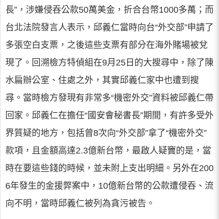
長”，涉嫌侵吞公款50萬美金，折合台幣1000多萬；而
台北法院發言人表示，邱義仁當時向台“外交部”申請了
多張空白支票，之後這些支票有部分在海外賭場被兌
現了。回溯檢方特偵組在9月25日的大搜尋中，除了陳
水扁辦公室、住處之外，其實邱義仁家中也遭到搜
尋。當時檢方發現有非常多“機密外交”資料被邱義仁帶
回家。邱義仁在擔任“國安會秘書長”期間，有許多受外
界質疑的地方，包括曾8次向“外交部”拿了“機密外交”
款項，且金額高達2.3億新台幣，最啟人疑竇的是，當
時在要這些錢的時候，並未附上支出明細。另外在200
6年發生的金援弊案中，10億新台幣的公款遭侵吞、流
向不明，當時邱義仁被列為貪污被告。