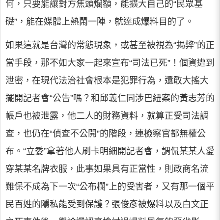
何，只要能讓對方焦頭爛額，能擴大自己的“民眾基
礎”，能在媒體上熱鬧一陣，就達成爆料目的了。
如果這就是台灣的常態現象，或甚至被視為“揭弊”的正
當手段，那不如大家一起來宣布“司法已死”！個資遭到
泄密，在現代法治社會根本是犯罪行為，還敢大搖大
擺開記者會“公告”嗎？和邱義仁同涉巴紐案的黃志芳的
帳戶也被泄露，他二人的財務資料，就算正受司法調
查，也仍在“偵查不公開”的階段，連檢察官都無權公
布。“立委”拿著他人刷卡明細開記者會，調侃某某人愛
穿某某名牌衣服，此事如果具有正當性，則政商名流
難保不成為下一次“公布欄”上的受害者，又有那一個平
民百姓的隱私能受到保護？張俊彥被爆料以及白文正