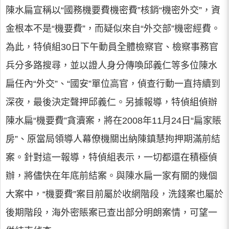
陳水扁宣稱以“國務機要費機密費”核銷“機密外交”，資
金根本不是“機要費”，而疑似來自“外交部”機密經費。
為此，特偵組30日下午動員全體檢察官、檢察事務官
兵分多路搜尋，並以證人身分傳喚邱義仁等多位陳水
扁任內“外交”、“國安”單位高官，偵查行動一直持續到
深夜，最後決定聲押邱義仁。另據報導，特偵組偵辦
陳水扁“機要費”貪瀆案，將在2008年11月24日“扁家賬
房”、原當局領導人幕僚機關出納陳鎮慧拘押期滿前結
案。針對這一報導，特偵組表示，一切都還在積極偵
辦，將儘快在年底前結案。與陳水扁一家有關的幾個
大案中，“機要費”案目前屬於收網階段，洗錢案也屬於
後期階段，海外密賬案已查出部分明朗案情，可望一