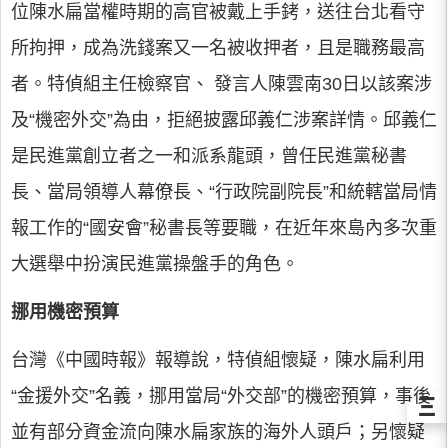
位陳水扁當權時期的高官被戴上手銬，送往台北看守
所拘押，成為洗錢案又一名被收押者，且是職務最高
者。特偵組主任檢察官、 發言人陳雲南30日以該案涉
及“機密外交”為由，拒絕披露邱義仁涉案詳情。邱義仁
是民進黨創立者之一和派系龍頭，曾任民進黨秘書
長、當局領導人幕僚長、“行政院副院長”和統轄當局情
報工作的“國安會”秘書長等要職，在近年來島內多次重
大選舉中扮演民進黨操盤手的角色。
挪用機密預算
台灣《中國時報》報導說，特偵組懷疑，陳水扁利用
“金援外交”名義，挪用當局“外交部”的機密預算，事後
Ξ
並有部分資金流向陳水扁家族的海外人頭戶；另懷疑