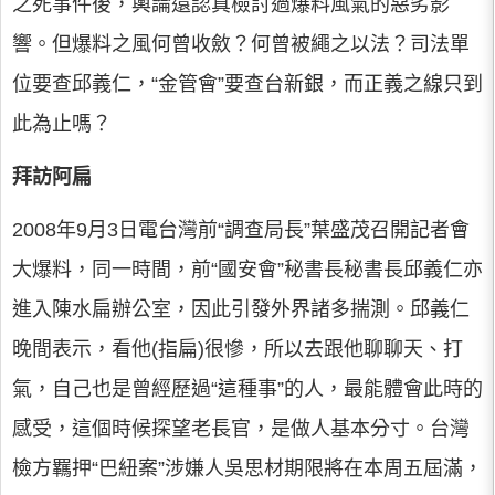
之死事件後，輿論還認真檢討過爆料風氣的惡劣影
響。但爆料之風何曾收斂？何曾被繩之以法？司法單
位要查邱義仁，“金管會”要查台新銀，而正義之線只到
此為止嗎？
拜訪阿扁
2008年9月3日電台灣前“調查局長”葉盛茂召開記者會
大爆料，同一時間，前“國安會”秘書長秘書長邱義仁亦
進入陳水扁辦公室，因此引發外界諸多揣測。邱義仁
晚間表示，看他(指扁)很慘，所以去跟他聊聊天、打
氣，自己也是曾經歷過“這種事”的人，最能體會此時的
感受，這個時候探望老長官，是做人基本分寸。台灣
檢方羈押“巴紐案”涉嫌人吳思材期限將在本周五屆滿，