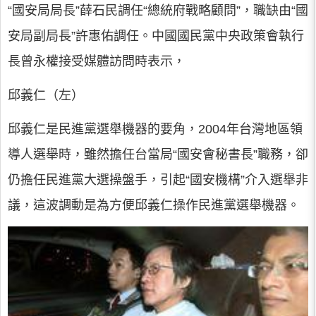
“國安局局長”薛石民調任“總統府戰略顧問”，職缺由“國
安局副局長”許惠佑調任。中國國民黨中央政策會執行
長曾永權接受媒體訪問時表示，
邱義仁（左）
邱義仁是民進黨選舉機器的要角，2004年台灣地區領
導人選舉時，雖然擔任台當局“國安會秘書長”職務，卻
仍擔任民進黨大選操盤手，引起“國安機構”介入選舉非
議，這波調動是為方便邱義仁操作民進黨選舉機器。