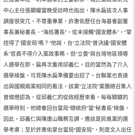
中心主任張顯耀當晚受訪時也指出，陳水扁這次人事
調度很突兀，不尊重專業，許惠佑歷任台海基會副董
事長兼秘書長、“海巡署長”，從未接觸“國安體系”，“掌
控得了‘國安局’嗎？”他說，台“立法院”曾決議“國安體
系”官員不得介入黨政事務，但“立委”與台灣地區領導
人選舉在即，扁再次重用邱義仁，目的當然為了介入
選舉操盤，可見陳水扁準備要出招了。台聯黨也表達
出與國親兩黨相同的看法，該黨“立法院”黨團總召集人
曾燦燈認為，從邱義仁的從政經歷來看，每每關鍵的
選舉時刻，他總會回台當局“總統府”當“秘書長”操盤，
因此，邱義仁與陳唐山職務互調，應該是民進黨的選
舉考慮；至於許惠佑掌台當局“國安局”，則是文人出任