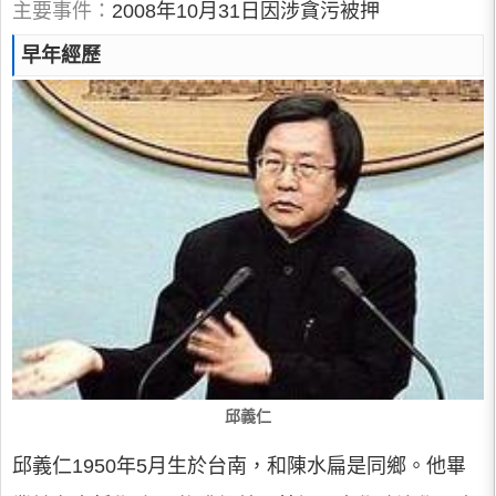
主要事件：
2008年10月31日因涉貪污被押
早年經歷
邱義仁
邱義仁1950年5月生於台南，和陳水扁是同鄉。他畢