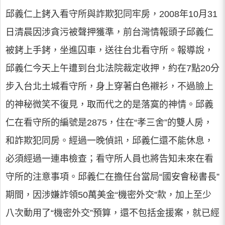
邱義仁上銬入看守所與詐欺犯同牢房，2008年10月31
日清晨因涉貪污被聲押獲準，前台灣情報頭子邱義仁
被銬上手銬，坐進囚車，送往台北看守所。報導說，
邱義仁今天上午遭到台北法院裁定收押，約在7點20分
步入台北土城看守所，身上穿著白色襯衫，不過臉上
的神秘微笑不復見，取而代之的是落寞的神情。邱義
仁在看守所的編號是2875，住在“孝三舍”的雙人房，
和詐欺犯同房。經過一晚偵訊，邱義仁還不能休息，
必須經過一連串檢查；看守所人員也將告知未來在看
守所的注意事項。邱義仁在擔任台當局“國安會秘書長”
期間，因涉嫌詐領50萬美金“機密外交”款，加上至少
八次動用了“機密外交”預算，還不包括金援案，就已經