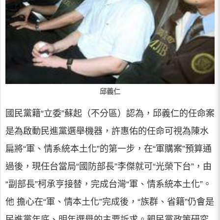
邱義仁
國民黨籍“立委”蘇起（不分區）認為，邱義仁的任命案
是為啟動民進黨選舉機器，許惠佑的任命可視為陳水
扁將“軍、情系統本土化”的第一步，在“軍購案”預算通
過後，現任台當局“國防部長”李傑就可“光榮下台”，由
“副部長”柯承亨接替，完成台灣“軍、情系統本土化”。
他 擔心在“軍、情本土化”完成後，“族群、省籍”仍會是
民進黨年底、明年選舉的主要訴求。親民黨政策研究