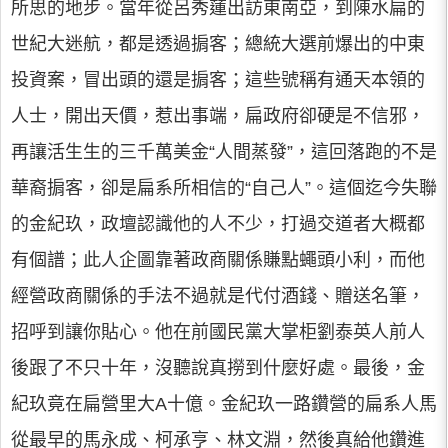
所思的地步。當年從呂秀蓮出訪東南亞，到陳水扁的
世紀大迷航，都是透過掮客；總統大選前爆出的中東
投資案，冒出頭的還是掮客；這些號稱有通天本領的
人士，開出天價，惹出事端，扁政府卻硬是不信邪，
再讓活生生的三千萬美金“人間蒸發”，這回落跑的不是
華裔掮客，卻是扁系所相信的“自己人”。這個迄今失聯
的金紀玖，政壇認識他的人不少，打過交道者大概都
有個譜；此人企圖靠著政商關係賺點蠅頭小利，而他
經營政商關係的手法不過就是代付酒錢、贈送名筆，
招呼到讓你貼心。他在前國民黨大掌柜劉泰英人前人
後跟了不只十年，沒聽說真撈到什麼好處。最後，金
紀玖竟在扁營里大A十億。金紀玖一路鑽營的扁系人馬
從最早的馬永成、柯承亨、林文淵，然後真給他鑽進