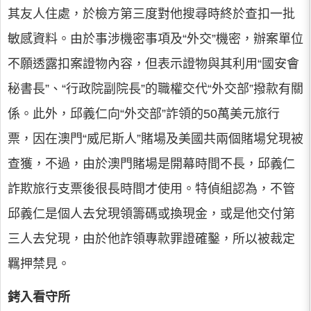
其友人住處，於檢方第三度對他搜尋時終於查扣一批
敏感資料。由於事涉機密事項及“外交”機密，辦案單位
不願透露扣案證物內容，但表示證物與其利用“國安會
秘書長”、“行政院副院長”的職權交代“外交部”撥款有關
係。此外，邱義仁向“外交部”詐領的50萬美元旅行
票，因在澳門“威尼斯人”賭場及美國共兩個賭場兌現被
查獲，不過，由於澳門賭場是開幕時間不長，邱義仁
詐欺旅行支票後很長時間才使用。特偵組認為，不管
邱義仁是個人去兌現領籌碼或換現金，或是他交付第
三人去兌現，由於他詐領專款罪證確鑿，所以被裁定
羈押禁見。
銬入看守所