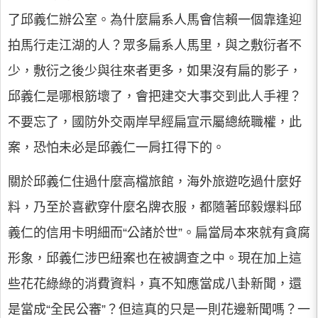
了邱義仁辦公室。為什麼扁系人馬會信賴一個靠逢迎
拍馬行走江湖的人？眾多扁系人馬里，與之敷衍者不
少，敷衍之後少與往來者更多，如果沒有扁的影子，
邱義仁是哪根筋壞了，會把建交大事交到此人手裡？
不要忘了，國防外交兩岸早經扁宣示屬總統職權，此
案，恐怕未必是邱義仁一肩扛得下的。
關於邱義仁住過什麼高檔旅館，海外旅遊吃過什麼好
料，乃至於喜歡穿什麼名牌衣服，都隨著邱毅爆料邱
義仁的信用卡明細而“公諸於世”。扁當局本來就有貪腐
形象，邱義仁涉巴紐案也在被調查之中。現在加上這
些花花綠綠的消費資料，真不知應當成八卦新聞，還
是當成“全民公審”？但這真的只是一則花邊新聞嗎？一