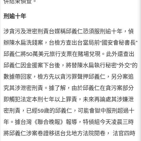
併結束偵查。
刑逾十年
涉貪污及泄密刑責台媒稱邱義仁恐須服刑逾十年，偵
辦陳水扁洗錢案，台檢方查出台當局前“國安會秘書長”
邱義仁將50萬美元旅行支票在賭場兌現。此外還查出
邱義仁因金援案下台後，將替陳水扁執行秘密“外交”的
數據帶回家，檢方先以貪污罪聲押邱義仁，另分案追
究其涉泄密刑責。據了解，由於邱義仁在貪污案部分
即觸犯法定本刑七年以上罪責，未來再論處其涉嫌泄
密刑責，已經59歲的邱義仁，可能會獄中服刑超過十
年。據台灣《聯合晚報》報導，特偵組今天凌晨三時
將邱義仁涉案卷證移送台北地方法院閱卷， 法官四時