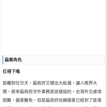
扁案角色
扛得下嗎
距離卸任廿天，扁政府又爆出大紕漏，讓人眼界大
開，原來扁政府涉外事務是這樣搞的。台灣外交處境
困難，掮客難免，但是扁政府信賴掮客已經到了匪夷