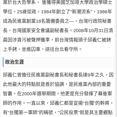
業於台大哲學系， 後獲得美國芝加哥大學政治學碩士
學位。25歲從政，1984年創立了“新潮流系”，1986年
成為民進黨創黨18名籌備委員之—，台灣行政院秘書
長，台灣國家安全會議副秘書長。2008年10月31日清
晨因涉貪污被聲押獲準，前台灣情報頭子邱義仁被銬
上手銬，坐進囚車，送往台北看守所。
政治生涯
邱義仁曾擔任民進黨副秘書長和秘書長達9年之久，因
此他最大的特點就是善於協調，是民進黨內部的重要
智囊。在2000年選舉期間，他更是充分發揮了幕後軍
師的作用。一直以來，邱義仁都是宣揚“台獨”的幹將，
有“台獨第一軍師”的稱號，“公民投票”就是其主要觀點