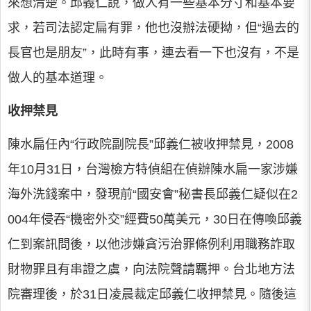
來想清楚。邱義仁說，做人有一些基本分寸和基本要
求，若司法認定扁有罪，他也沒辦法硬拗，但“過去的
長官也是朋友”，此時有事，連去看一下也沒有，不是
做人的基本道理。
收押禁見
陳水扁任內“行政院副院長”邱義仁被收押禁見，2008
年10月31日，台灣檢方特偵組在偵辦陳水扁一家涉嫌
海外洗錢案中，發現前“國安會”秘書長邱義仁疑似在2
004年侵吞“機密外交”經費50萬美元，30日在傳喚邱義
仁到案訊問後，以他涉嫌貪污治罪條例利用職務詐取
財物罪且有串證之虞，向法院聲請羈押。台北地方法
院審理後，於31日凌晨裁定邱義仁收押禁見。隨後這