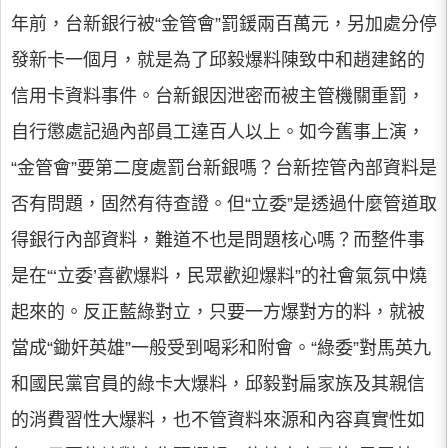
年前，台新銀行被“金管會”罰鍰兩百萬元，另加處分停
發新卡一個月，就是為了邱毅爆料陳致中和趙建銘的
信用卡資料事件。台新銀因泄密而被主管機關重罰，
自行懲處記過內部員工達百人以上。如今舊事上演，
“金管會”要第二度處罰台新銀嗎？台新控管內部資料是
否有問題，固然有待查證。但“立委”是透過什麼管道取
得銀行內部資料，難道不也是問題核心嗎？而整件事
是在“‘立委’喜歡爆料，民眾歡迎爆料”的社會氣氛中燒
起來的。反正藍綠對立，只要一方爆對方的料，就被
當成“鋤奸英雄”一般受到喝彩和附會。“綠委”對馬英九
和國民黨官員的綠卡大爆料，邱毅對扁家族及其親信
的消費習性大爆料，也不管資料來源和內容真實性如