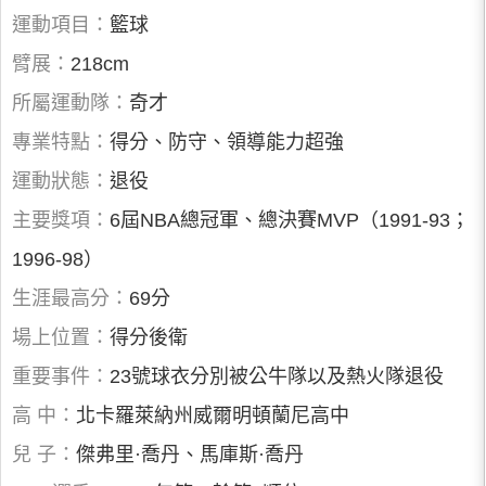
運動項目：
籃球
臂展：
218cm
所屬運動隊：
奇才
專業特點：
得分、防守、領導能力超強
運動狀態：
退役
主要獎項：
6屆NBA總冠軍、總決賽MVP（1991-93；
1996-98）
生涯最高分：
69分
場上位置：
得分後衛
重要事件：
23號球衣分別被公牛隊以及熱火隊退役
高 中：
北卡羅萊納州威爾明頓蘭尼高中
兒 子：
傑弗里·喬丹、馬庫斯·喬丹