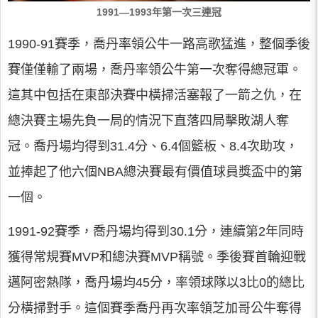
1991—1993年第一次三連冠
1990-91賽季，喬丹率領公牛一路高歌猛進，整個季後
賽僅僅輸了兩場，喬丹率領公牛第一次奪得總冠軍。
這其中包括在東部決賽中橫掃活塞報了一箭之仇，在
總決賽主場先負一局的情況下直落四局擊敗湖人奪
冠。喬丹場均得到31.4分、6.4個籃板、8.4次助攻，
並捧起了他六個NBA總決賽最有價值球員獎盃中的第
一個。
1991-92賽季，喬丹場均得到30.1分，連續第2年同時
獲得常規賽MVP和總決賽MVP稱號。季後賽首輪迎戰
邁阿密熱隊，喬丹場均45分，率領球隊以3比0的總比
分橫掃對手。這個賽季喬丹再次率領芝加哥公牛奪得