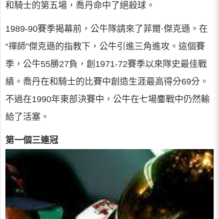
和騎士的第五場，喬丹命中了絕殺球。
1989-90賽季揭幕前，公牛隊請來了菲爾·傑克遜。在
“禪師”傑克遜的指教下，公牛引進三角進攻。這個賽
季，公牛55勝27負，創1971-72賽季以來隊史最佳戰
績。喬丹在和騎士的比賽中創造生涯最高得分69分。
不過在1990年東部決賽中，公牛在七場鏖戰中仍然輸
給了活塞。
第一個三連冠