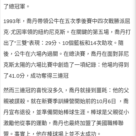
了總冠軍。
1993年，喬丹帶領公牛在五次季後賽中四次戰勝派屈
克·尤因率領的紐約尼克斯。在關鍵的第五場，喬丹打
出了“三雙”表現：29分、10個籃板和14次助攻。隨
後，公牛在六場內過關。在總決賽，喬丹在面對菲尼
克斯太陽的六場比賽中創造了一項紀錄：他場均得到
了41.0分，成功奪得三連冠
然而三連冠的喜悅沒多久，喬丹就接到噩耗：他的父
親被謀殺。就在新賽季訓練營開始前的10月6日 ，喬
丹宣布退役，並準備開始棒球生涯。棒球是父親從小
激勵他從事的運動，喬丹也最終加盟了美國職棒聯
盟。事實上，他在棒球場上並不太成功。