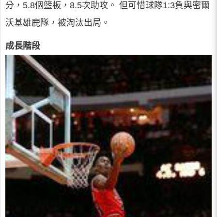
分，5.8個籃板，8.5次助攻。 但可惜球隊1:3負與密爾
沃基雄鹿隊，被淘汰出局。
成長階段