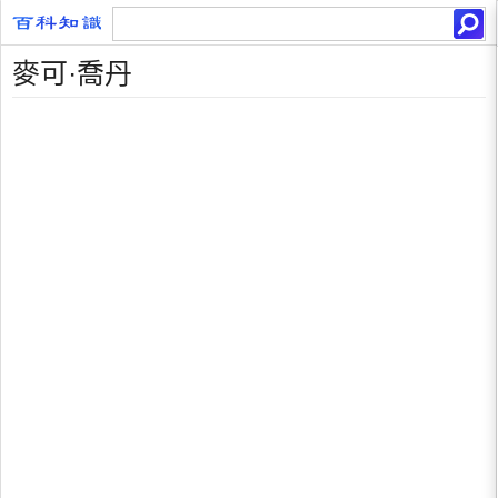
麥可·喬丹