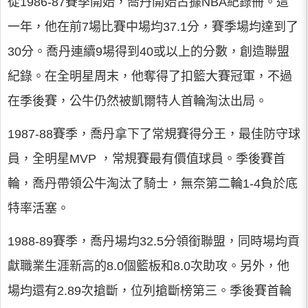
從1986-87賽季開始，喬丹開始占據NBA紀錄冊。這
一年，他在前7場比賽中場均37.1分，賽季場均達到了
30分。喬丹連續9場得到40或以上的分數，創造聯盟
紀錄。在全明星周末，他奪得了扣籃大賽冠軍，不過
在季後賽，公牛仍然被凱爾特人首輪淘汰出局。
1987-88賽季，喬丹拿下了常規賽得分王，最佳防守球
員，全明星MVP ，常規賽最有價值球員。季後賽首
輪，喬丹帶領公牛淘汰了騎士，無奈第二輪1-4負於底
特率活塞。
1988-89賽季，喬丹場均32.5分領銜聯盟，同時場均貢
獻職業生涯新高的8.0個籃板和8.0次助攻。另外，他
場均還有2.89次搶斷，位列搶斷榜第三。季後賽首輪