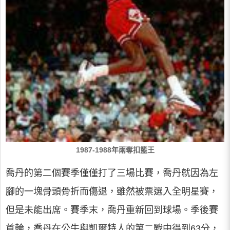
1987-1988年兩奪扣籃王
喬丹的第二個賽季僅僅打了三場比賽，喬丹就因為左
腳的一塊骨頭骨折而傷退，雖然被票選入全明星賽，
但是未能出席。賽季末，喬丹重新回到球場。季後賽
首輪，喬丹在公牛與凱爾特人的第二戰中得到63分，