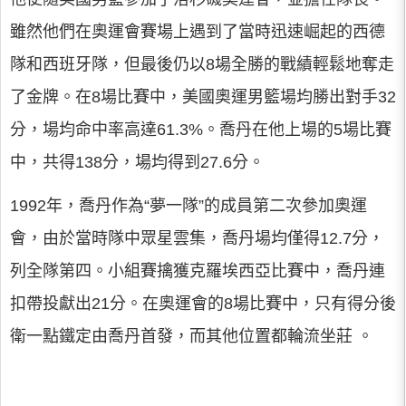
雖然他們在奧運會賽場上遇到了當時迅速崛起的西德
隊和西班牙隊，但最後仍以8場全勝的戰績輕鬆地奪走
了金牌。在8場比賽中，美國奧運男籃場均勝出對手32
分，場均命中率高達61.3%。喬丹在他上場的5場比賽
中，共得138分，場均得到27.6分。
1992年，喬丹作為“夢一隊”的成員第二次參加奧運
會，由於當時隊中眾星雲集，喬丹場均僅得12.7分，
列全隊第四。小組賽擒獲克羅埃西亞比賽中，喬丹連
扣帶投獻出21分。在奧運會的8場比賽中，只有得分後
衛一點鐵定由喬丹首發，而其他位置都輪流坐莊 。