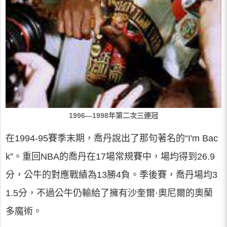
1996—1998年第二次三連冠
在1994-95賽季末期，喬丹說出了那句著名的“I'm Bac
k”。重回NBA的喬丹在17場常規賽中，場均得到26.9
分，公牛的對應戰績為13勝4負。季後賽，喬丹場均3
1.5分，不過公牛仍輸給了擁有沙奎爾·奧尼爾的奧蘭
多魔術。