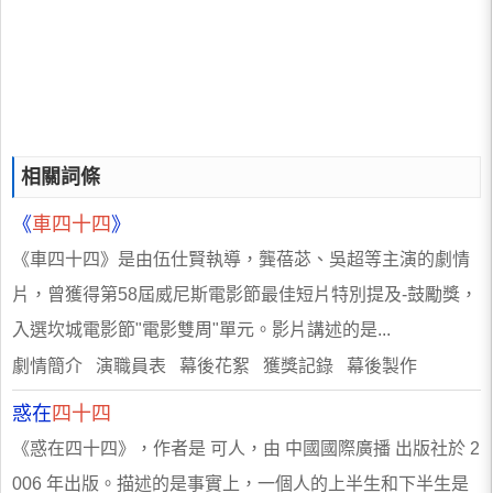
相關詞條
《
車四十四
》
《車四十四》是由伍仕賢執導，龔蓓苾、吳超等主演的劇情
片，曾獲得第58屆威尼斯電影節最佳短片特別提及-鼓勵獎，
入選坎城電影節"電影雙周"單元。影片講述的是...
劇情簡介 演職員表 幕後花絮 獲獎記錄 幕後製作
惑在
四十四
《惑在四十四》，作者是 可人，由 中國國際廣播 出版社於 2
006 年出版。描述的是事實上，一個人的上半生和下半生是