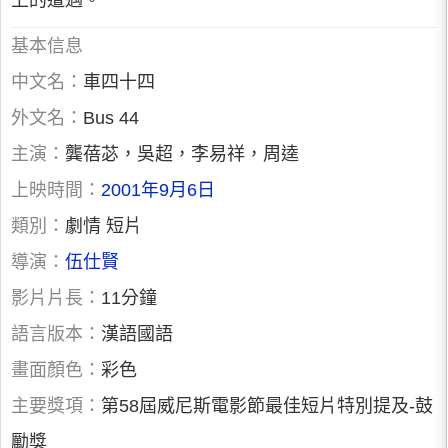
上的遭遇。
基本信息
中文名：
車四十四
外文名：
Bus 44
主演：
龔蓓苾，吳超，李易祥，周逵
上映時間：
2001年9月6日
類別：
劇情 短片
導演：
伍仕賢
影片片長：
11分鐘
語言版本：
漢語國語
畫面顏色：
彩色
主要獎項：
第58屆威尼斯電影節最佳短片特別提及-鼓
勵獎