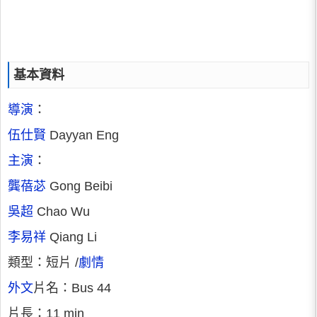
基本資料
導演
：
伍仕賢
Dayyan Eng
主演
：
龔蓓苾
Gong Beibi
吳超
Chao Wu
李易祥
Qiang Li
類型：短片 /
劇情
外文
片名：Bus 44
片長：11 min