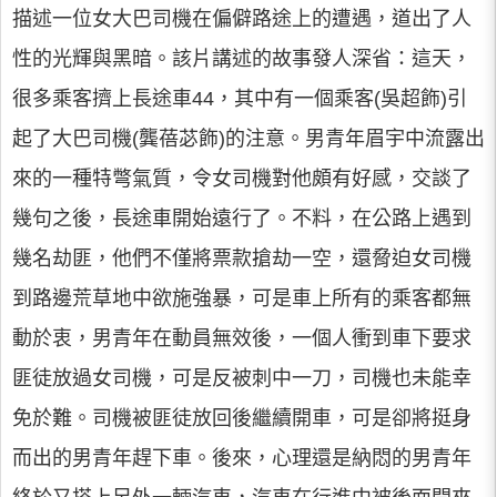
描述一位女大巴司機在偏僻路途上的遭遇，道出了人
性的光輝與黑暗。該片講述的故事發人深省：這天，
很多乘客擠上長途車44，其中有一個乘客(吳超飾)引
起了大巴司機(龔蓓苾飾)的注意。男青年眉宇中流露出
來的一種特彆氣質，令女司機對他頗有好感，交談了
幾句之後，長途車開始遠行了。不料，在公路上遇到
幾名劫匪，他們不僅將票款搶劫一空，還脅迫女司機
到路邊荒草地中欲施強暴，可是車上所有的乘客都無
動於衷，男青年在動員無效後，一個人衝到車下要求
匪徒放過女司機，可是反被刺中一刀，司機也未能幸
免於難。司機被匪徒放回後繼續開車，可是卻將挺身
而出的男青年趕下車。後來，心理還是納悶的男青年