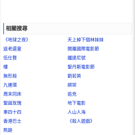
相關搜尋
《地球之夜》
天上掉下個林妹妹
返老還童
開羅國際電影節
伍仕賢
鐵達尼號
樓
聖丹斯電影節
無形殺
劉若英
九連環
綁架
周末同床
追兇
聖誕玫瑰
地下電影
車四十四
人山人海
香港巴士
《殺人遊戲》
熊跡