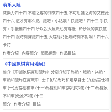
萌系大陸
威懾力四十四 不速之客的到來四十五 不可思議之海的艾德薇
四十六 這才有那么點...跑吧，小姑娘！快跑吧！四十三 手快
有，手慢無四十四 所以說大反派也有尊嚴...於秒殺的爽快感
四十四 跟時間賽跑四十五 大螺絲乃出場時間不對啊！四十六
卡特...
作者介紹 內容簡介 起點榮譽 作品目錄
《中國象棋實用殘局》
簡介《中國象棋實用殘局》分別介紹了馬類、炮類、兵類、
車類和殘局在實戰中...士 [1](八)馬巧和炮卒雙士 (九)馬當仕和
車 (十)馬當相和車 (十一)馬雙相和車(高相可和) (十二)馬雙象
不和車(低象不和) (十三...
簡介 作者介紹 目錄