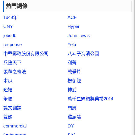
熱門詞條
1949年
ACF
CNY
Hyper
jobsdb
John Lewis
response
Yelp
中華郵政股份有限公司
八斗子海濱公園
兵臨天下
利菁
張釋之執法
戰爭片
木瓜
楞伽經
短裙
神武
筆順
萬千星輝頒獎典禮2014
論文翻譯
門簾
雙鶴
雞屎藤
commercial
DY
furthermore
SIV