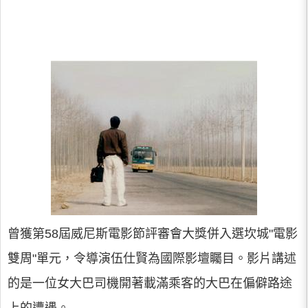
曾獲第58屆威尼斯電影節評審會大獎併入選坎城"電影
雙周"單元，令導演伍仕賢為國際影壇矚目。影片講述
的是一位女大巴司機開著載滿乘客的大巴在偏僻路途