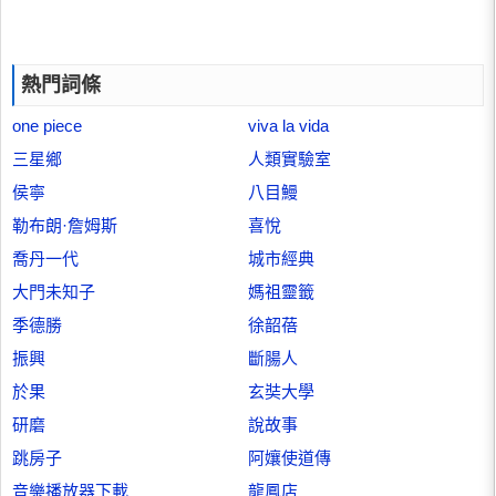
熱門詞條
one piece
viva la vida
三星鄉
人類實驗室
侯寧
八目鰻
勒布朗·詹姆斯
喜悅
喬丹一代
城市經典
大門未知子
媽祖靈籤
季德勝
徐韶蓓
振興
斷腸人
於果
玄奘大學
研磨
說故事
跳房子
阿孃使道傳
音樂播放器下載
龍鳳店