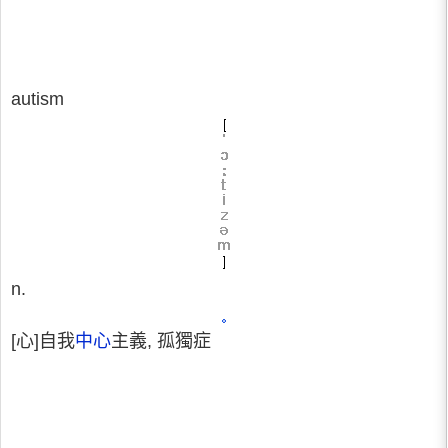
autism
n.
[心]自我
中心
主義, 孤獨症