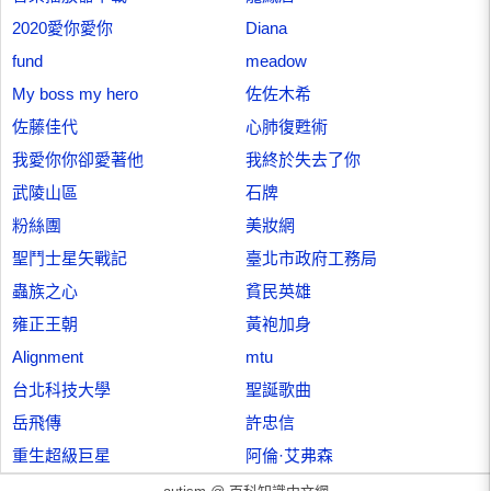
2020愛你愛你
Diana
fund
meadow
My boss my hero
佐佐木希
佐藤佳代
心肺復甦術
我愛你你卻愛著他
我終於失去了你
武陵山區
石牌
粉絲團
美妝網
聖鬥士星矢戰記
臺北市政府工務局
蟲族之心
貧民英雄
雍正王朝
黃袍加身
Alignment
mtu
台北科技大學
聖誕歌曲
岳飛傳
許忠信
重生超級巨星
阿倫·艾弗森