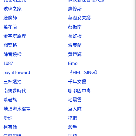
玻璃之家
盧修斯
膳魔師
華裔女失蹤
萬花筒
蔡振南
金字塔原理
長虹橋
閻奕格
雪芙蘭
餘音繞樑
黃鐙輝
1987
Emo
pay it forward
《HELLSING》
三杯透抽
千年女優
南紡夢時代
咖啡因中毒
啃老族
地震雲
崎頂海水浴場
巨人隊
愛你
拖把
柯有倫
殺手