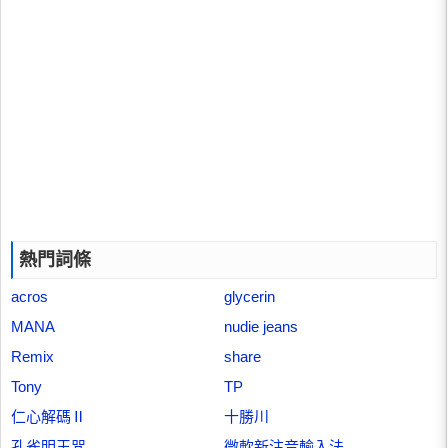
熱門詞條
acros
glycerin
MANA
nudie jeans
Remix
share
Tony
TP
仁心解碼Ⅱ
十勝川
孔雀明王咒
微軟新注音輸入法