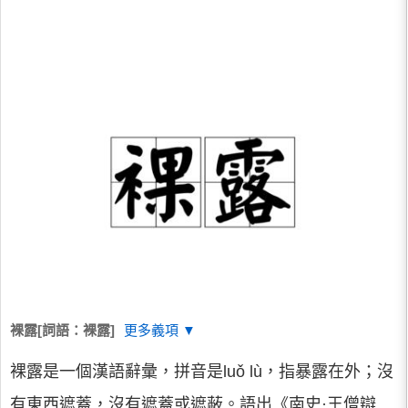
裸露[詞語：裸露]
更多義項 ▼
裸露是一個漢語辭彙，拼音是luǒ lù，指暴露在外；沒
有東西遮蓋，沒有遮蓋或遮蔽。語出《南史·王僧辯