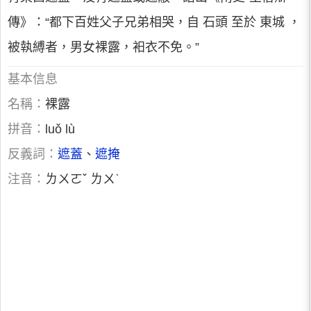
傳》：“都下百姓父子兄弟相哭，自 石頭 至於 東城 ，
被執縛者，男女裸露，衵衣不免。”
基本信息
名稱：
裸露
拼音：
luǒ lù
反義詞：
遮蓋
、
遮掩
注音：
ㄌㄨㄛˇ ㄌㄨˋ