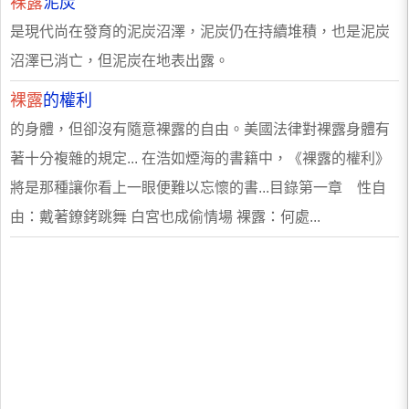
裸露
泥炭
是現代尚在發育的泥炭沼澤，泥炭仍在持續堆積，也是泥炭
沼澤已消亡，但泥炭在地表出露。
裸露
的權利
的身體，但卻沒有隨意裸露的自由。美國法律對裸露身體有
著十分複雜的規定... 在浩如煙海的書籍中，《裸露的權利》
將是那種讓你看上一眼便難以忘懷的書...目錄第一章 性自
由：戴著鐐銬跳舞 白宮也成偷情場 裸露：何處...