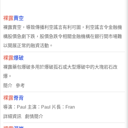
裸露
賣空
裸露賣空，導致傳播利空謠言有利可圖，利空謠言令金融機
構股價急劇下跌，股價急跌令相關金融機構在銀行間市場難
以開展正常的融資活動。
裸露
爆破
裸露藥包爆破多用於爆破孤石或大型爆破中的大塊岩石改
爆。
簡介 參考
裸露
脊背
導演：Paul 主演：Paul 片長：Fran
詳細資訊 劇情簡介