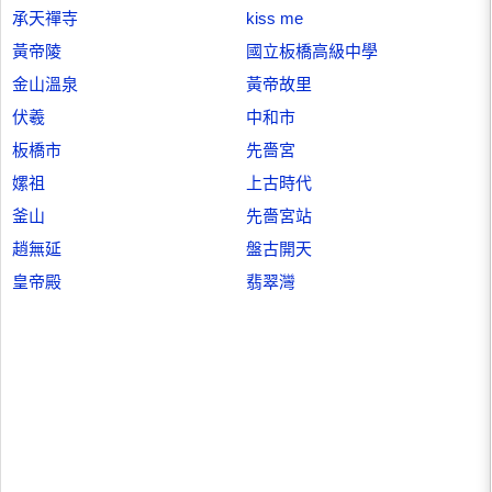
承天禪寺
kiss me
黃帝陵
國立板橋高級中學
金山溫泉
黃帝故里
伏羲
中和市
板橋市
先嗇宮
嫘祖
上古時代
釜山
先嗇宮站
趙無延
盤古開天
皇帝殿
翡翠灣