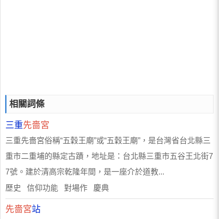
相關詞條
三重
先嗇宮
三重先嗇宮俗稱“五穀王廟”或“五穀王廟”，是台灣省台北縣三
重市二重埔的縣定古蹟，地址是：台北縣三重市五谷王北街7
7號。建於清高宗乾隆年間，是一座介於道教...
歷史 信仰功能 對場作 慶典
先嗇宮
站