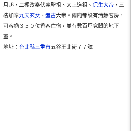
月起，二樓改奉伏義聖祖、太上道祖、
保生大帝
，三
樓加奉
九天玄女
、
盤古
大帝。兩廂都設有清靜客房，
可容納３５０位香客住宿，並有數百坪寬闊的地下
室。
地址：
台北縣
三重市
五谷王北街７７號