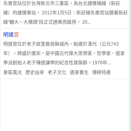
先嗇宮站位於台灣新北市三重區，為台北捷運橘線（新莊
線）的捷運車站。 2012年1月5日：新莊線先嗇宮站隨著新莊
線“輔大－大橋頭”段正式通車而啟用。 20...
明道
宮
明道宮位於老子故里鹿邑縣城內，始建於漢代（公元743
年），興盛於唐宋。是中國古代偉大思想家、哲學家、道家
學派創始人老子傳道講學的紀念性建築群。1978年...
景區風光 歷史由來 老子文化 道家養生 傳統特產