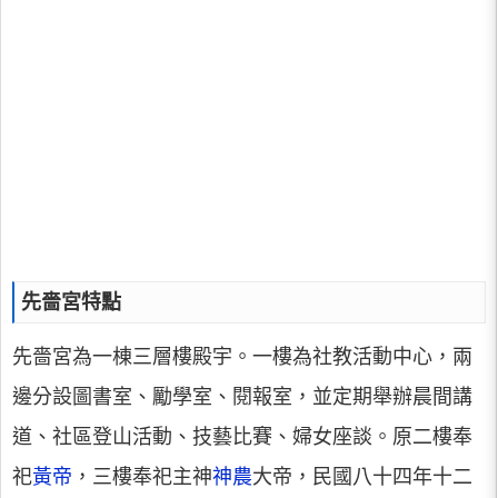
先嗇宮特點
先嗇宮為一棟三層樓殿宇。一樓為社教活動中心，兩
邊分設圖書室、勵學室、閱報室，並定期舉辦晨間講
道、社區登山活動、技藝比賽、婦女座談。原二樓奉
祀
黃帝
，三樓奉祀主神
神農
大帝，民國八十四年十二