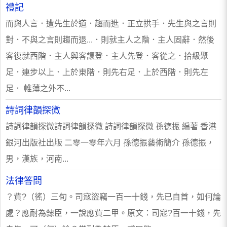
禮記
而與人言．遭先生於道．趨而進．正立拱手．先生與之言則
對．不與之言則趨而退...．則就主人之階．主人固辭．然後
客復就西階．主人與客讓登．主人先登．客從之．拾級聚
足．連步以上．上於東階．則先右足．上於西階．則先左
足． 帷薄之外不...
詩詞律韻探微
詩詞律韻探微詩詞律韻探微 詩詞律韻探微 孫德振 編著 香港
銀河出版社出版 二零一零年六月 孫德振藝術簡介 孫德振，
男，漢族，河南...
法律答問
？貲?（徭）三旬。司寇盜竊一百一十錢，先已自首，如何論
處？應耐為隸臣，一說應貲二甲。原文：司寇?百一十錢，先