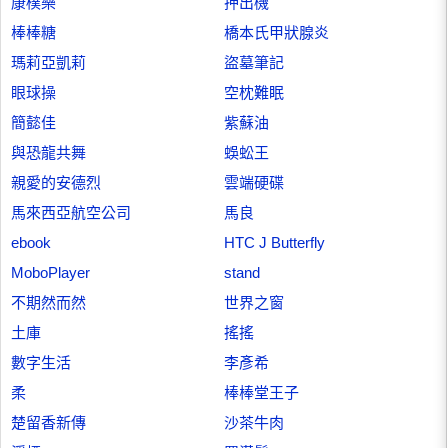
康樸樂
押出機
棒棒糖
橋本氏甲狀腺炎
瑪莉亞凱莉
盜墓筆記
眼球操
空枕難眠
簡懿佳
紫蘇油
與恐龍共舞
蜈蚣王
親愛的安德烈
雲端硬碟
馬來西亞航空公司
馬良
ebook
HTC J Butterfly
MoboPlayer
stand
不期然而然
世界之窗
土庫
搖搖
數字生活
李彥希
柔
棒棒堂王子
楚留香新傳
沙茶牛肉