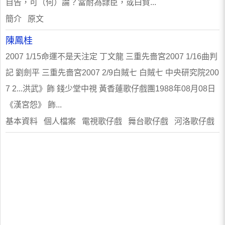
自告，可（何）論？當耐為隸臣，或曰貲...
簡介 原文
陳鳳桂
2007 1/15命運不是天注定 丁文龍 三重先嗇宮2007 1/16曲判
記 劉劍平 三重先嗇宮2007 2/9白賊七 白賊七 中央研究院200
7 2...洪武》飾 錢少堂中視 黃香蓮歌仔戲團1988年08月08日
《漢宮怨》 飾...
基本資料 個人檔案 電視歌仔戲 舞台歌仔戲 河洛歌仔戲