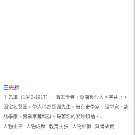
王
先
謙
王先謙（1842-1917），清末學者，湖南長沙人。字益吾，
因宅名葵園，學人稱為葵園先生。曾有史學家、經學家、訓
詁學家、實業家等稱號。是著名的湘紳領袖、...
人物生平 人物成就 教育主張 人物評價 藏書故實