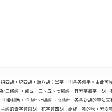
，招四胡，統四胡，販八胡；黑字，則各各減半。由此可
定為“三條經”，那么，三、五、七屬經，其素字每字一胡
，則要翻番。“叫經”、“板經”、“悶經”，各各對胡的算法
。主經的素字算兩胡，花字算四胡；組成一輪的坎，素坎