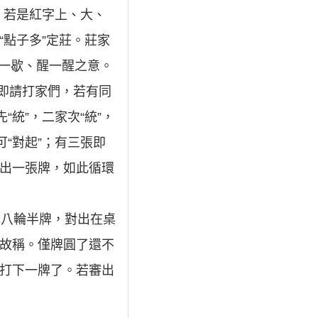
，若是紅字上、大、
“點子多”定莊。莊家
歇一歇、醒一醒之意。
，即請打家們，若有同
統”，二家次“統”，
“對起”；有三張即
打出一張牌，如此循環
成八輪半牌，對出在桌
，故稱。僅牌圓了還不
可打下一牌了。若審出