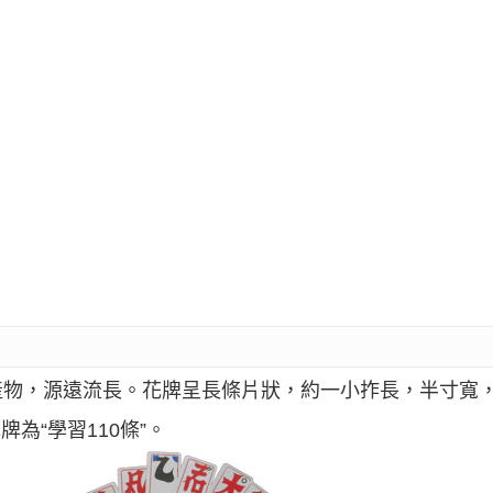
產物，源遠流長。花牌呈長條片狀，約一小拃長，半寸寬
牌為“學習110條”。