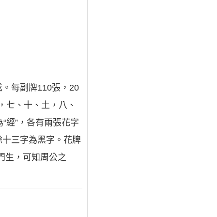
每副牌110張，20
千，七、十、土，八、
“經”，各有兩張花字
餘十三字為黑字。花牌
門生，可知周公之