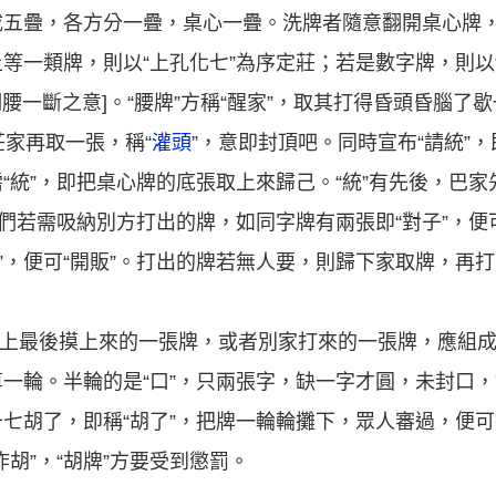
成五疊，各方分一疊，桌心一疊。洗牌者隨意翻開桌心牌
等一類牌，則以“上孔化七”為序定莊；若是數字牌，則以
攔腰一斷之意]。“腰牌”方稱“醒家”，取其打得昏頭昏腦了
莊家再取一張，稱“
灌頭
”，意即封頂吧。同時宣布“請統”
統”，即把桌心牌的底張取上來歸己。“統”有先後，巴家先“
們若需吸納別方打出的牌，如同字牌有兩張即“對子”，便可
”，便可“開販”。打出的牌若無人要，則歸下家取牌，再
，加上最後摸上來的一張牌，或者別家打來的一張牌，應組
一輪。半輪的是“口”，只兩張字，缺一字才圓，未封口
七胡了，即稱“胡了”，把牌一輪輪攤下，眾人審過，便
胡”，“胡牌”方要受到懲罰。