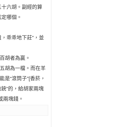
五十六胡。副經的算
就定哪個。
盤，乖乖地下莊”，並
兩百胡者為贏。
增五胡為一檔。而在羊
是“滾筒子”[香菸，
“包銃”的，給胡家兩塊
或兩塊錢。