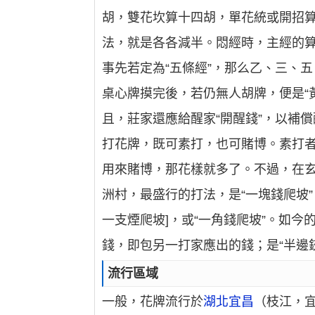
胡，雙花坎算十四胡，單花統或開招
法，就是各各減半。悶經時，主經的
事先若定為“五條經”，那么乙、三、
桌心牌摸完後，若仍無人胡牌，便是“
且，莊家還應給醒家“開醒錢”，以補
打花牌，既可素打，也可賭博。素打者
用來賭博，那花樣就多了。不過，在玄
洲村，最盛行的打法，是“一塊錢爬坡
一支煙爬坡]，或“一角錢爬坡”。如今的
錢，即包另一打家應出的錢；是“半邊
流行區域
一般，花牌流行於
湖北宜昌
（枝江，宜