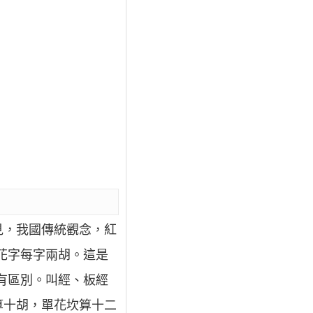
見，我國傳統觀念，紅
，花字每字兩胡。這是
又有區別。叫經、板經
算十胡，單花坎算十二