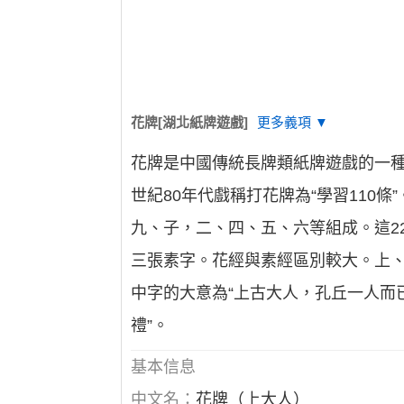
花牌[湖北紙牌遊戲]
更多義項 ▼
花牌是中國傳統長牌類紙牌遊戲的一種
世紀80年代戲稱打花牌為“學習11
九、子，二、四、五、六等組成。這2
三張素字。花經與素經區別較大。上
中字的大意為“上古大人，孔丘一人而
禮”。
基本信息
中文名：
花牌（上大人）