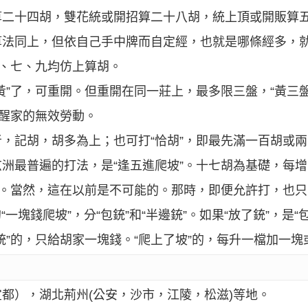
算二十四胡，雙花統或開招算二十八胡，統上頂或開販算
算法同上，但依自己手中牌而自定經，也就是哪條經多，
五、七、九均仿上算胡。
黃”了，可重開。但重開在同一莊上，最多限三盤，“黃三
償醒家的無效勞動。
，記胡，胡多為上；也可打“恰胡”，即最先滿一百胡或
洲最普遍的打法，是“逢五進爬坡”。十七胡為基礎，每
”。當然，這在以前是不可能的。那時，即便允許打，也只能
“一塊錢爬坡”，分“包銃”和“半邊銃”。如果“放了銃”，是
銃”的，只給胡家一塊錢。“爬上了坡”的，每升一檔加一塊
都），湖北荊州(公安，沙市，江陵，松滋)等地。