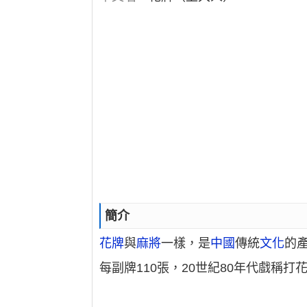
簡介
花牌
與
麻將
一樣，是
中國
傳統
文化
的
每副牌110張，20世紀80年代戲稱打花