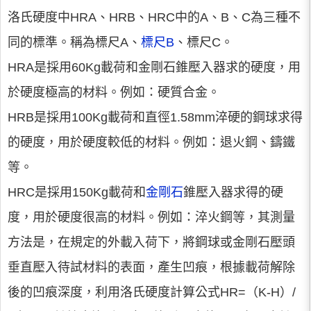
洛氏硬度中HRA、HRB、HRC中的A、B、C為三種不
同的標準。稱為標尺A、
標尺B
、標尺C。
HRA是採用60Kg載荷和金剛石錐壓入器求的硬度，用
於硬度極高的材料。例如：硬質合金。
HRB是採用100Kg載荷和直徑1.58mm淬硬的鋼球求得
的硬度，用於硬度較低的材料。例如：退火鋼、鑄鐵
等。
HRC是採用150Kg載荷和
金剛石
錐壓入器求得的硬
度，用於硬度很高的材料。例如：淬火鋼等，其測量
方法是，在規定的外載入荷下，將鋼球或金剛石壓頭
垂直壓入待試材料的表面，產生凹痕，根據載荷解除
後的凹痕深度，利用洛氏硬度計算公式HR=（K-H）/