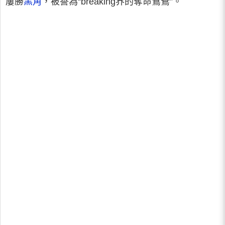
屢勝
黑角
，被譽為“breaking界的奪命鴛鴦”。