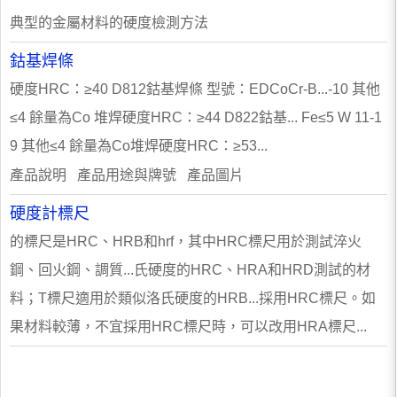
典型的金屬材料的硬度檢測方法
鈷基焊條
硬度HRC：≥40 D812鈷基焊條 型號：EDCoCr-B...-10 其他
≤4 餘量為Co 堆焊硬度HRC：≥44 D822鈷基... Fe≤5 W 11-1
9 其他≤4 餘量為Co堆焊硬度HRC：≥53...
產品說明 產品用途與牌號 產品圖片
硬度計標尺
的標尺是HRC、HRB和hrf，其中HRC標尺用於測試淬火
鋼、回火鋼、調質...氏硬度的HRC、HRA和HRD測試的材
料；T標尺適用於類似洛氏硬度的HRB...採用HRC標尺。如
果材料較薄，不宜採用HRC標尺時，可以改用HRA標尺...