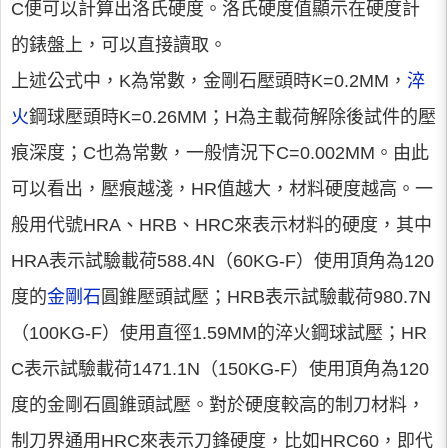
C便可以計算出洛氏硬度。洛氏硬度值顯示在硬度計
的錶盤上，可以直接讀取。
上述公式中，K為常數，金剛石壓頭時K=0.2MM，
淬
火
鋼球壓頭時K=0.26MM；H為主載荷解除後試件的壓
痕深度；C也為常數，一般情況下C=0.002MM。由此
可以看出，壓痕越淺，HR值越大，材料硬度越高。一
般用代號HRA、HRB、HRC來表示材料的硬度，其中
HRA表示試驗載荷588.4N（60KG-F）使用頂角為120
度的
金剛石
圓錐壓頭試壓；HRB表示試驗載荷980.7N
（100KG-F）使用直徑1.59MM的淬火鋼球試壓；HR
C表示試驗載荷1471.1N（150KG-F）使用頂角為120
度的金剛石圓錐頭試壓。對於硬度較高的制刀材料，
制刀界通用HRC來表示刀鋒硬度，比如HRC60，即代