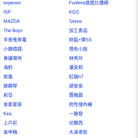
expense
Funtime旅遊比價網
ISP
KGS
MAZDA
Sirens
The Boys
加工食品
半夜鬼來電
妖狐×僕SS
小額借錢
情色小說
會議場地
林秀玲
海釣
潘安邦
疾風
紅旗h7
綠鋼琴
胡安安
莉亞
賈曉晨
金星星座
防性侵內褲
Kira
一路發
上戶彩
切爾西
吳申梅
大溪老街