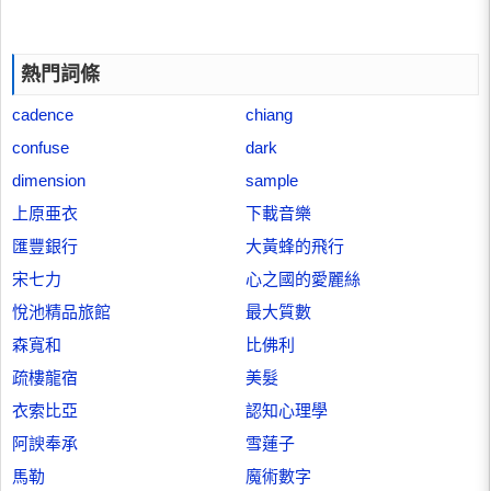
熱門詞條
cadence
chiang
confuse
dark
dimension
sample
上原亜衣
下載音樂
匯豐銀行
大黃蜂的飛行
宋七力
心之國的愛麗絲
悅池精品旅館
最大質數
森寬和
比佛利
疏樓龍宿
美髮
衣索比亞
認知心理學
阿諛奉承
雪蓮子
馬勒
魔術數字