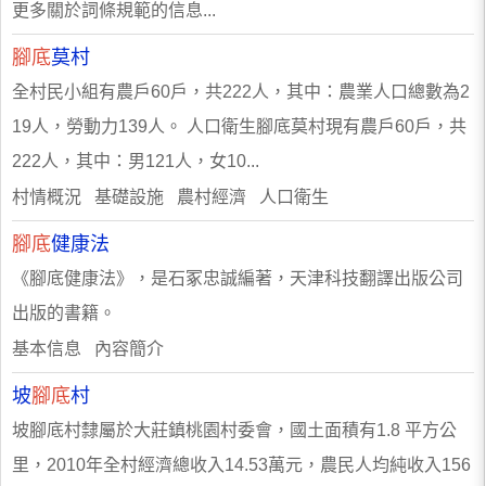
更多關於詞條規範的信息...
腳底
莫村
全村民小組有農戶60戶，共222人，其中：農業人口總數為2
19人，勞動力139人。 人口衛生腳底莫村現有農戶60戶，共
222人，其中：男121人，女10...
村情概況 基礎設施 農村經濟 人口衛生
腳底
健康法
《腳底健康法》，是石冢忠誠編著，天津科技翻譯出版公司
出版的書籍。
基本信息 內容簡介
坡
腳底
村
坡腳底村隸屬於大莊鎮桃園村委會，國土面積有1.8 平方公
里，2010年全村經濟總收入14.53萬元，農民人均純收入156