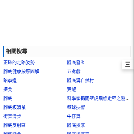
相關搜尋
正確的走路姿勢
腳底發炎
Ξ
腳底健康按摩圖解
五禽戲
跆拳道
腳底溝自然村
探戈
翼龍
腳底
科學家揭開壁虎飛檐走壁之謎腳掌並非有吸盤
腳底板滑鼠
籃球技術
街舞滑步
牛仔舞
腳底反射區
腳底按摩