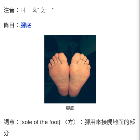
注音：ㄐㄧㄠˇ ㄉㄧˇ
條目：
腳底
腳底
詞意：[sole of the foot] 〈方〉∶腳用來接觸地面的部
分,