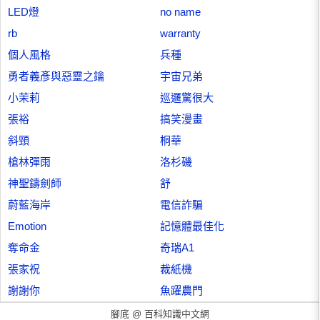
LED燈
no name
rb
warranty
個人風格
兵種
勇者義彥與惡靈之鑰
宇宙兄弟
小茉莉
巡邏驚很大
張裕
搞笑漫畫
斜頸
桐華
槍林彈雨
洛杉磯
神聖鑄劍師
舒
蔚藍海岸
電信詐騙
Emotion
記憶體最佳化
奪命金
奇瑞A1
張家祝
裁紙機
謝謝你
魚躍農門
腳底 @
百科知識中文網