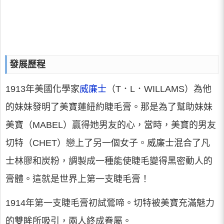
發展歷程
1913年美國化學家
威廉士
（T．L．WILLAMS）為他
的妹妹發明了美寶蓮紐約睫毛膏。那是為了幫助妹妹
美寶（MABEL）贏得她男友的心，當時，美寶的男友
切特（CHET）戀上了另一個女子。威廉士混合了凡
士林膠和炭粉，調製成一種能使睫毛變得黑密動人的
膏體。這就是世界上第一支睫毛膏！
1914年第一支睫毛膏初試鶯啼。切特被美寶充滿魅力
的雙眸所吸引，兩人終成眷屬。