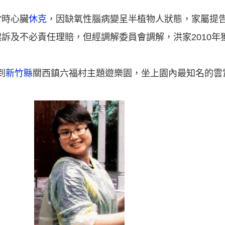
”時心臟
休克
，因缺氧性腦病變呈半植物人狀態，家屬提
訴及不必責任理賠，但經調解委員會調解，洪家2010年獲
到
新竹縣
關西鎮六福村主題遊樂園，坐上園內最知名的雲霄