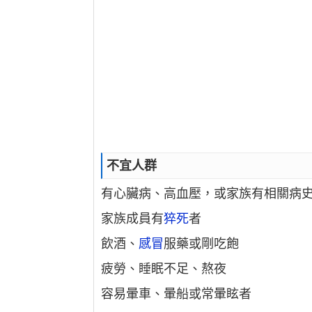
不宜人群
有心臟病、高血壓，或家族有相關病
家族成員有
猝死
者
飲酒、
感冒
服藥或剛吃飽
疲勞、睡眠不足、熬夜
容易暈車、暈船或常暈眩者