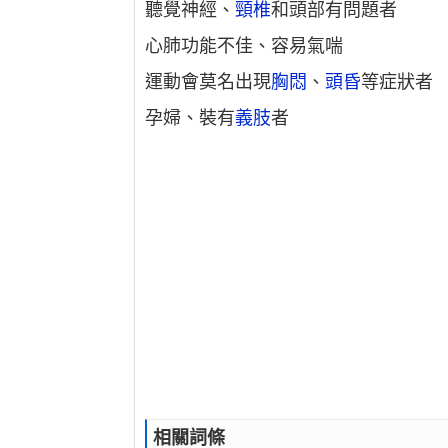
聽覺神經、
頸椎
和頭部有問題者
心肺功能不佳、容易氣喘
運動會莫名出現
胸悶
、
頭昏
等症狀者
孕婦、裝有
義肢
者
相關詞條