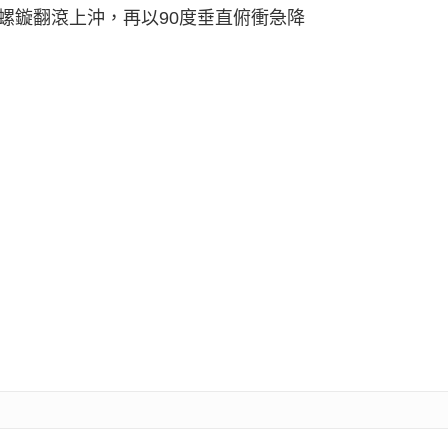
度螺鏇翻滾上沖，再以90度垂直俯衝急降