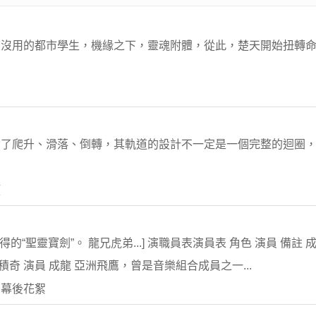
最沒用的都市學生，機緣之下，靈魂附體，從此，楚天開始扭轉
含了爬升、滑落、倒轉，其軌道的設計不一定是一個完整的迴圈
類
的“聖靈寶劍”。 龍兄虎弟...] 演職員表演員表 角色 演員 備註 
] 積奇 演員 成龍 亞洲飛鷹，曾是音樂組合成員之一...
 幕後花絮