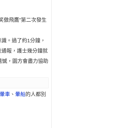
笑傲飛鷹”第二次發生
識。過了約1分鐘，
並通報，護士幾分鐘就
遺憾，園方會盡力協助
暈車
、
暈船
的人都別