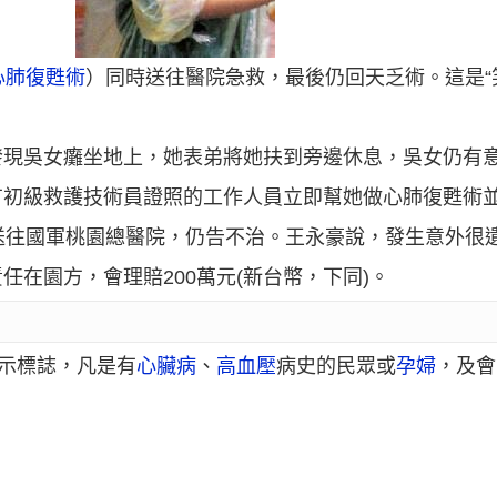
心肺復甦術
）同時送往醫院急救，最後仍回天乏術。這是“
發現吳女癱坐地上，她表弟將她扶到旁邊休息，吳女仍有意
有初級救護技術員證照的工作人員立即幫她做心肺復甦術
送往國軍桃園總醫院，仍告不治。王永豪說，發生意外很
在園方，會理賠200萬元(新台幣，下同)。
警示標誌，凡是有
心臟病
、
高血壓
病史的民眾或
孕婦
，及會