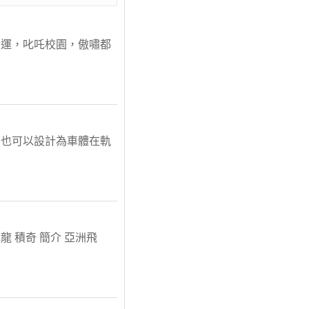
命運，叱吒校園，傲嘯都
，也可以設計為車體在軌
成龍 積奇 簡介 亞洲飛