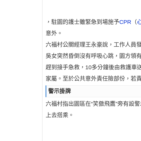
，駐園的護士雖緊急到場施予
CPR
（
意外。
六福村公關經理王永豪說，工作人員
吳女突然昏倒沒有呼吸心跳，園方領
趕到接手急救，10多分鐘後由救護車
家屬。至於公共意外責任險部份，若責任
警示掛牌
六福村指出園區在“笑傲飛鷹”旁有設
上去搭乘。