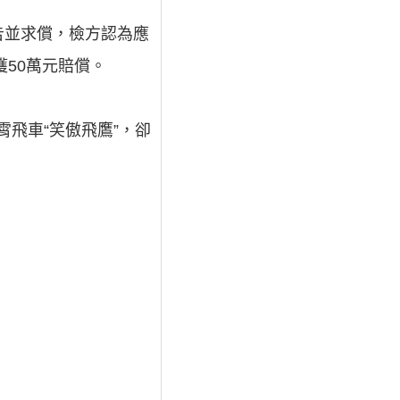
告並求償，檢方認為應
50萬元賠償。
飛車“笑傲飛鷹”，卻