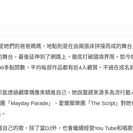
象是她們的爸爸媽媽，地點則是在由兩張床拼接而成的舞台
展自己的舞台，最後延伸到了網路上，徹底打破國境界限。如今她在
00多點閱數，平均每部作品都有近4人觀賞。不過在成名前，Ste
ayle只能透過觀摩偶像來精進自己，她說靈感來源多為流行
像是樂團「Mayday Parade」、愛爾蘭樂團「The Scrip
格。
一些專屬自己的歌，除了當DJ外，也會繼續經營You Tube和