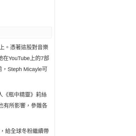
上。憑著這股對音樂
YouTube上的7部
ph Micayle可
藝人《瓶中精靈》莉絲
t」對她也有所影響，參雜各
唱歌，給全球冬粉繼續帶