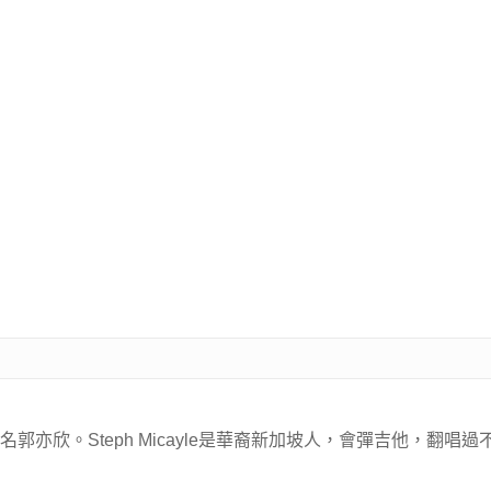
oh，中文名郭亦欣。Steph Micayle是華裔新加坡人，會彈吉他，翻唱過不