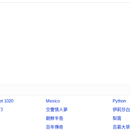
et 1020
Mexico
Python
言》
交響情人夢
伊莉莎白
朝鮮半島
梨窩
百年傳奇
百慕大草