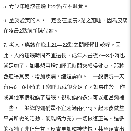
5. 青少年應該在晚上22點左右睡覺。
6. 至於愛美的人，一定要在凌晨2點之前睡，因為皮膚
在凌晨2點前新陳代謝。
7. 老人，應該在晚上21—22點之間睡覺比較好。因
此，人的睡眠時間不宜過長，成年人晝夜7－8小時也
就足夠了，如果想用增加睡眠時間來獲得健康，那將
會適得其反，增加疾病，縮短壽命。 一般情況一天
有得6－8小時的正常睡眠就很充足了。如果由於工作
或其他事情耽誤了睡眠，視耽誤的多少可以適當彌補
一些，一般總的彌補量不宜超過兩小時。起床後做些
平常所做的活動，便能精力充沛一切恢復正常。過多
的彌補了非但無益，反會更加精神恍惚，甚至還會出