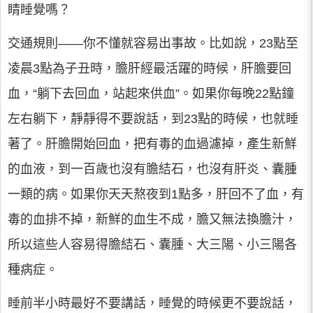
睛睡覺嗎？
交通規則——你不懂就容易出事故。比如說，23點至
凌晨3點為子丑時，膽肝經最活躍的時候，肝膽要回
血，“躺下去回血，站起來供血”。如果你每晚22點鐘
左右躺下，靜靜得不要說話，到23點的時候，也就睡
著了。肝膽開始回血，把有毒的血過濾掉，產生新鮮
的血液，到一百歲也沒有膽結石，也沒有肝炎、囊腫
一類的病。如果你天天熬夜到1點多，肝回不了血，有
毒的血排不掉，新鮮的血生不成，膽又無法換膽汁，
所以這些人容易得膽結石、囊腫、大三陽、小三陽各
種病症。
睡前半小時最好不要講話，睡覺的時候更不要說話，