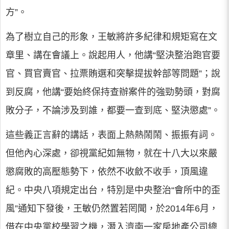
方”。
為了樹立自己的形象，王敏將許多紀律和規矩寫在文
章里、講在會議上。說起用人，他講“堅決整治跑官要
官、買官賣官、拉票賄選和突擊提拔幹部等問題”；說
到反腐，他講“要始終保持查辦案件的強勁勢頭，對腐
敗分子，不論涉及到誰，都要一查到底、堅決懲處”。
這些義正言辭的講話，表面上熱熱鬧鬧、振振有詞。
但他內心深處，卻視黨紀如無物，就在十八大以來嚴
懲腐敗的高壓態勢下，依然不收斂不收手，頂風違
紀。中央八項規定出台，特別是中央整治“會所中的歪
風”通知下發後，王敏仍然置若罔聞，於2014年6月，
借在中央黨校學習之機，潛入濟南一家房地產公司總