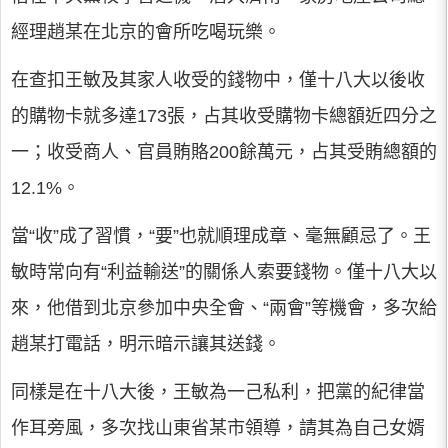
經理趙某在北京的會所吃喝玩樂。
在查扣王敏及其家人收受的錢物中，僅十八大以後收
的購物卡就多達173張，占其收受購物卡總額近四分之
一；收受商人、官員賄賂200餘萬元，占其受賄總額的
12.1%。
當“收”成了習慣，“要”也就順理成章、毫無顧忌了。王
敏時常向有“利益輸送”的關係人索要錢物。僅十八大以
來，他借到北京參加中央全會、“兩會”等機會，多次給
趙某打電話，明示暗示讓其送錢。
同樣是在十八大後，王敏為一己私利，把黨的紀律當
作耳旁風，多次找山東省某市領導，請其為自己女婿