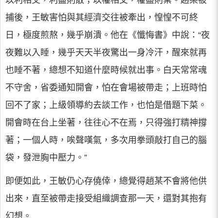
以利相交，利盡則散；以權相交，權盡則棄。趙某被
捕後，王敏害怕與其經濟交往被牽出，惶惶不可終
日，極度煎熬，幾乎崩潰。他在《懺悔書》中說：“夜
夜難以入睡，幾乎天天半夜驚出一身冷汗，醒來就再
也睡不著，總想不知道什麼時候就出事。白天常常魂
不守舍，省委通知開會，怕在會場被帶走；上班時怕
回不了家；上級領導約去談工作，也怕是借題下菜。
開會時在台上坐著，往往心不在焉，只得強打精神撐
著；一個人時，唉聲嘆氣，多次用拳頭敲打自己的腦
袋，發泄胸中壓力。”
即便如此，王敏仍心存僥倖，總覺得趙某不會將他供
出來，直至被帶走接受組織調查那一天，還對其抱有
幻想。