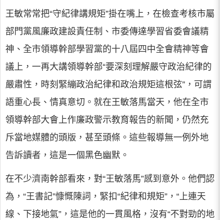
王敏常常把“守紀律講規矩”掛在嘴上，在檢查考核市屬
部門黨風廉政建設責任制、市委傳達學習省委會議精
神、全市領導幹部學習黨的十八屆四中全會精神等會
議上，一再大講領導幹部“要深刻理解嚴守政治紀律的
嚴肅性，時刻緊繃政治紀律和政治規矩這根弦”，可謂
語重心長、情真意切。就在王敏落馬當天，他在全市
領導幹部大會上作廉政警示教育報告的新聞，仍然充
斥當地媒體的頭版，甚至頭條。這些報導無一例外地
告訴讀者，這是一個黑色幽默。
在不少濟南幹部看來，對“王敏落馬”感到意外。他們認
為，“王書記”慷慨陳詞，緊扣“紀律和規矩”，“上連天
線、下接地氣”，這是他的一貫風格，沒有“不對勁的地