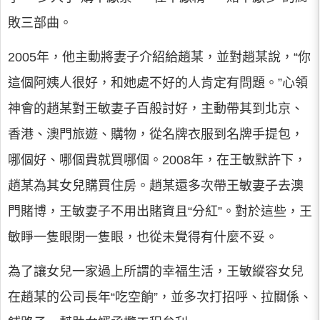
敗三部曲。
2005年，他主動將妻子介紹給趙某，並對趙某說，“你
這個阿姨人很好，和她處不好的人肯定有問題。”心領
神會的趙某對王敏妻子百般討好，主動帶其到北京、
香港、澳門旅遊、購物，從名牌衣服到名牌手提包，
哪個好、哪個貴就買哪個。2008年，在王敏默許下，
趙某為其女兒購買住房。趙某還多次帶王敏妻子去澳
門賭博，王敏妻子不用出賭資且“分紅”。對於這些，王
敏睜一隻眼閉一隻眼，也從未覺得有什麼不妥。
為了讓女兒一家過上所謂的幸福生活，王敏縱容女兒
在趙某的公司長年“吃空餉”，並多次打招呼、拉關係、