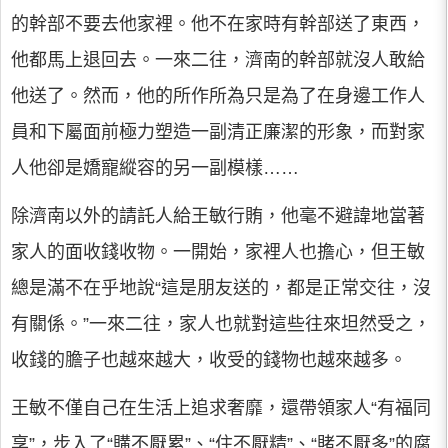
的幹部不要去他家裡。他不在家時有幹部送了東西，
他都馬上退回去。一來二往，濟南的幹部就沒人敢給
他送了。然而，他的所作所為只是為了在身邊工作人
員和下屬面前極力塑造一副清正廉潔的形象，而對家
人他卻是嬌寵縱容的另一副模樣……
除濟南以外的請託人給王敏行賄，他毫不避諱地當著
家人的面收錢收物。一開始，家裡人也擔心，但王敏
總是滿不在乎地說“這是朋友送的，都是正常交往，沒
有關係。”一來二往，家人也就對這些往來坦然受之，
收錢的膽子也越來越大，收受的錢物也越來越多。
王敏不僅自己在生活上追求奢靡，還帶領家人“有福同
享”，步入了“購不厭累”、“住不厭精”、“賭不厭多”的腐