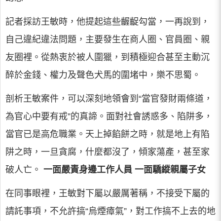
記者採訪王敏時，他提起這些齷齪勾當，一再說到，
自己違紀違法問題，主要發生在商人圈、官員圈、親
友圈裡。從熱衷於被人圍獵，到積極迎合甚至主動沉
醉於金錢、權力及聲色犬馬的圍堵中，樂不思蜀。
剖析王敏案件，可以深刻地領會到“當官發財兩條道，
為官心中要有戒”的真諦。面對社會誘惑多、陷阱多，
當官已是高危職業。天上掉餡餅之時，就是地上有陷
阱之時，一旦貪腐，什麼都沒了，傾家蕩產，甚至家
破人亡。
一面嚴責身邊工作人員 一面驕縱親屬子女
在同事眼裡，王敏對下屬以嚴厲著稱，不接受下屬的
請託事項，不允許搞“烏煙瘴氣”，對工作搞不上去的地