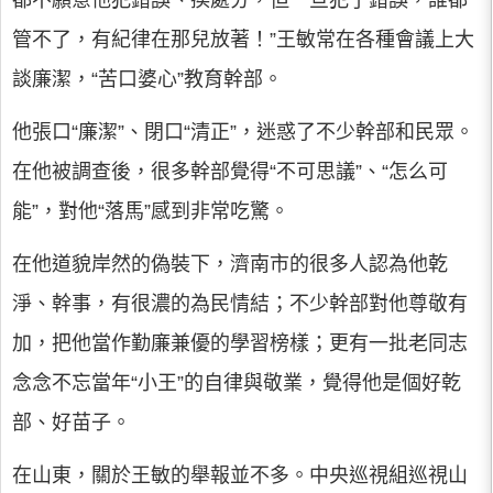
都不願意他犯錯誤、挨處分，但一旦犯了錯誤，誰都
管不了，有紀律在那兒放著！”王敏常在各種會議上大
談廉潔，“苦口婆心”教育幹部。
他張口“廉潔”、閉口“清正”，迷惑了不少幹部和民眾。
在他被調查後，很多幹部覺得“不可思議”、“怎么可
能”，對他“落馬”感到非常吃驚。
在他道貌岸然的偽裝下，濟南市的很多人認為他乾
淨、幹事，有很濃的為民情結；不少幹部對他尊敬有
加，把他當作勤廉兼優的學習榜樣；更有一批老同志
念念不忘當年“小王”的自律與敬業，覺得他是個好乾
部、好苗子。
在山東，關於王敏的舉報並不多。中央巡視組巡視山