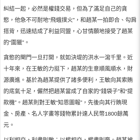
糾結一起，必然是權錢交易，但為了滿足自己的貪
慾，他急不可耐地“飛蛾撲火”，和趙某一拍即合、勾肩
搭背，迅速結成了利益同盟，心甘情願地接受了趙某
的“圍獵”。
貪慾的閘門一旦打開，就如決堤的洪水一瀉千里。近
十年來，在王敏的力挺下，趙某的生意順風順水，財
源廣進。基於為趙某提供了諸多便利，王敏向其索賄
的底氣十足，儼然把趙某當成了自家的“錢袋子”和“提
款機”。趙某則對王敏“知恩圖報”，先後向其行賄現
金、房產、名人字畫等錢物累計達人民幣1800餘萬
元。