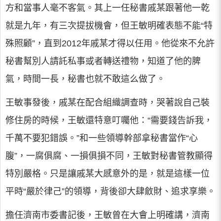
方和當事人毫不客氣。其上一任秘書戚某跟著他一乾
就是九年，有三次提拔機會，但王敏明確表態不能“特
殊照顧”，直到2012年戚某才得以任用。他從來不允許
秘書幫別人請託私事或者轉送禮物，知道了他的脾
氣，時間一長，秘書也就不敢這么做了。
王敏事發後，戚某在配合組織調查時，哭著說自己裝
修住房的時候，王敏還特意叮囑他：“需要錢告訴我，
千萬不要犯錯誤。”和一些領導幹部拿秘書當作“心
腹”，一腐俱腐、一損俱損不同，王敏對秘書管教顯得
特別嚴格。只是讓戚某大感意外的是，就是這樣一位
平時“嚴於律己”的領導，背後卻大肆斂財、追求享樂。
擔任濟南市委書記後，王敏曾在大會上明確講，濟南