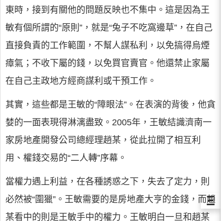
東時，接到有關他的問題反映也不集中。這是因為王
敏有個所謂的“原則”，就是“兔子不吃窩邊草”，在自己
直接負責的工作範圍，不幫人謀私利，以免搞得烏煙
瘴氣；不收下屬的錢，以免買官賣官。他還禁止家屬
在自己主政地方經商謀利或干預工作。
其實，這些都是王敏的“障眼法”。在表演的背後，他貪
婪的一面表現得淋漓盡致。2005年，王敏結識濟南一
家房地產開發公司總經理趙某，從此拉開了相互利
用、權錢交易的“二人轉”序幕。
當權力遇上利益，在各種誘惑之下，失去了定力，則
Ξ
必然被“圍獵”。王敏需要的是房地產大亨的金錢，而趙
某看中的則是王敏手中的權力。王敏明白一旦和趙某