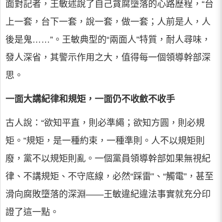
面對記者，王敏述說了自己貪腐墮落的心路歷程，“台
上一套，台下一套，說一套，做一套；人前是人，人
後是鬼……”。王敏典型的“兩面人”特質，耐人尋味，
發人深省，其警示作用之大，值得每一個領導幹部深
思。
一面大講紀律和規矩，一面仍不收斂不收手
古人說：“欲知平直，則必準繩；欲知方圓，則必規
矩。”規矩，是一種約束，一種準則。人不以規矩則
廢，黨不以規矩則亂。一個黨員領導幹部如果無視紀
律、不講規矩、不守底線，必然“踩雷”、“觸電”，甚至
滑向腐敗墮落的深淵——王敏違紀違法事實就充分印
證了這一點。