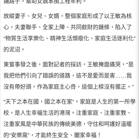
鋪路子，幫助女婿承攬工程牟利。
放縱妻子、女兒、女婿，整個家庭形成了以王敏為核
心，夫妻聯手、全家上陣、共同斂財的鏈條，陷入了
“物質生活享樂化、精神生活頹廢化、家庭生活逐利化”
的泥沼。
東窗事發之後，面對記者的採訪，王敏掩面痛哭，“是
我把他們引向了錯誤的道路，這不是愛而是害……我
沒有帶好頭，作為家庭主心骨，這個上樑沒有擺正。”
“天下之本在國，國之本在家”。家庭是人生的第一所學
校，是人生幸福生活的港灣。注重家庭、注重家教、
注重家風是中華民族的傳統美德，守住和呵護好溫暖
的“安樂窩”，才能終生安全、闔家幸福！