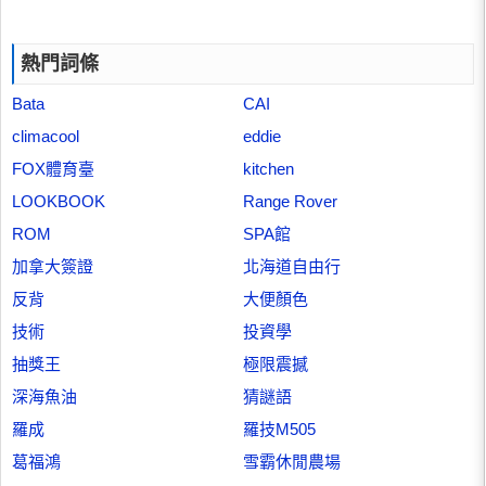
熱門詞條
Bata
CAI
climacool
eddie
FOX體育臺
kitchen
LOOKBOOK
Range Rover
ROM
SPA館
加拿大簽證
北海道自由行
反背
大便顏色
技術
投資學
抽獎王
極限震撼
深海魚油
猜謎語
羅成
羅技M505
葛福鴻
雪霸休閒農場