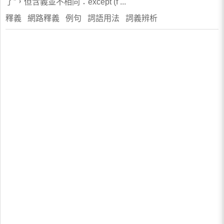
了”，但含義並不相同：except (f ...
釋義 網路釋義 例句 詞語用法 詞義辨析