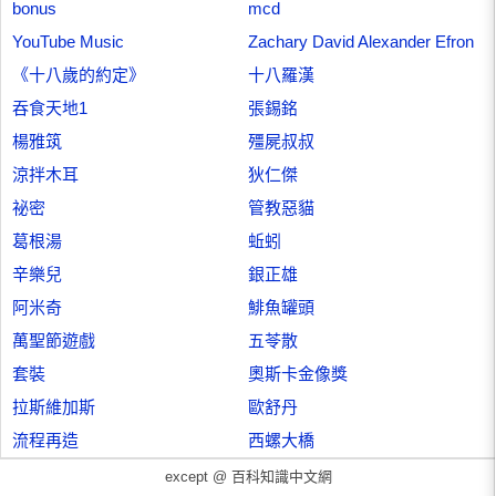
bonus
mcd
YouTube Music
Zachary David Alexander Efron
《十八歲的約定》
十八羅漢
吞食天地1
張錫銘
楊雅筑
殭屍叔叔
涼拌木耳
狄仁傑
祕密
管教惡貓
葛根湯
蚯蚓
辛樂兒
銀正雄
阿米奇
鯡魚罐頭
萬聖節遊戲
五苓散
套裝
奧斯卡金像獎
拉斯維加斯
歐舒丹
流程再造
西螺大橋
except @
百科知識中文網