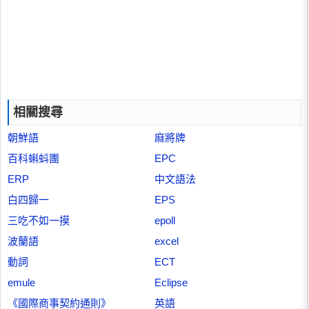
相關搜尋
朝鮮語
麻將牌
百科蝌蚪團
EPC
ERP
中文語法
白四歸一
EPS
三吃不如一摸
epoll
波蘭語
excel
動詞
ECT
emule
Eclipse
《國際商事契約通則》
英語