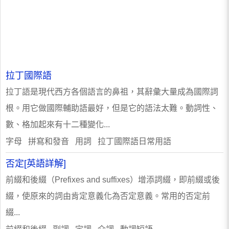
拉丁國際語
拉丁語是現代西方各個語言的鼻祖，其辭彙大量成為國際詞
根。用它做國際輔助語最好，但是它的語法太難。動詞性、
數、格加起來有十二種變化...
字母 拼寫和發音 用詞 拉丁國際語日常用語
否定[英語詳解]
前綴和後綴（Prefixes and suffixes）增添詞綴，即前綴或後
綴，使原來的詞由肯定意義化為否定意義。常用的否定前
綴...