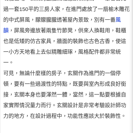
過一套150平的三房人家，在進門處放了一扇榆木雕花
的中式屏風，朦朦朧朧透著屋內景致，別有一番
風
韻
，屏風旁邊放著兩隻竹節凳，供來人換鞋用，鞋櫃
也是低矮的仿古家具，牆面的裝飾也古色古香，使這
一小方天地看上去似精雕細琢，風格配件都非常統
一。
可見，無論什麼樣的房子，玄關作為進門的一個停
頓，要有一些過渡性的特點，既要與室內形成良好銜
接，玄關本身也要渾然一體，當然，這一點要根據自
家實際情況量力而行。玄關設計是非常考驗設計師功
力的地方，在設計過程中，功能性應該大於裝飾性。