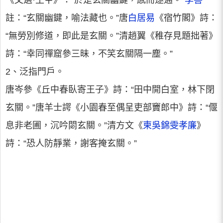
《文選·王屮》：“於是玄關幽鍵，感而遂通。”
李善
註：“玄關幽鍵，喻法藏也。”唐
白居易
《宿竹閣》詩：
“無勞別修道，即此是玄關。”清趙翼《稚存見題拙著》
詩：“幸同禪窟參三昧，不笑玄關隔一塵。”
2、泛指門戶。
唐岑參《丘中春臥寄王子》詩：“田中開白室，林下閉
玄關。”唐羊士諤《小園春至偶呈吏部竇郎中》詩：“偃
息非老圃，沉吟閟玄關。”清方文《
柬吳錦雯孝廉
》
詩：“恐人防靜業，謝客掩玄關。”