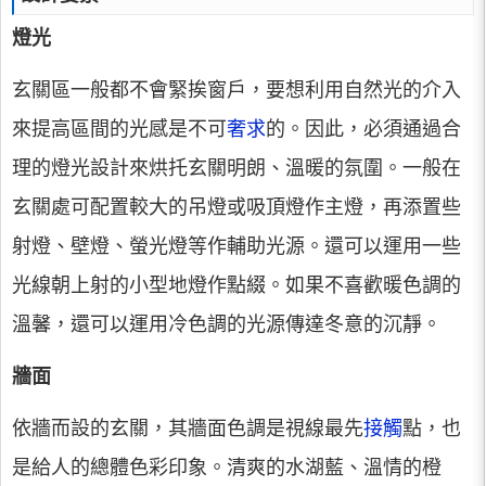
燈光
玄關區一般都不會緊挨窗戶，要想利用自然光的介入
來提高區間的光感是不可
奢求
的。因此，必須通過合
理的燈光設計來烘托玄關明朗、溫暖的氛圍。一般在
玄關處可配置較大的吊燈或吸頂燈作主燈，再添置些
射燈、壁燈、螢光燈等作輔助光源。還可以運用一些
光線朝上射的小型地燈作點綴。如果不喜歡暖色調的
溫馨，還可以運用冷色調的光源傳達冬意的沉靜。
牆面
依牆而設的玄關，其牆面色調是視線最先
接觸
點，也
是給人的總體色彩印象。清爽的水湖藍、溫情的橙