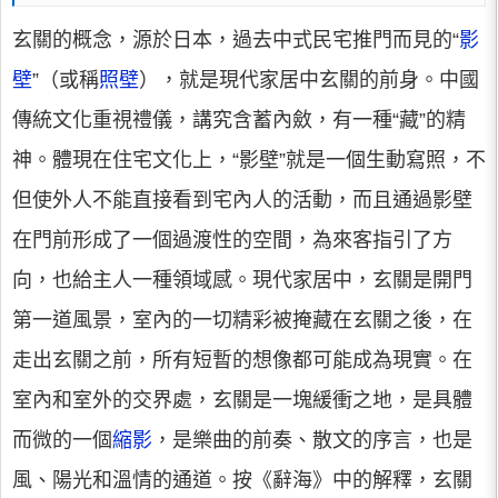
玄關的概念，源於日本，過去中式民宅推門而見的“
影
壁
”（或稱
照壁
），就是現代家居中玄關的前身。中國
傳統文化重視禮儀，講究含蓄內斂，有一種“藏”的精
神。體現在住宅文化上，“影壁”就是一個生動寫照，不
但使外人不能直接看到宅內人的活動，而且通過影壁
在門前形成了一個過渡性的空間，為來客指引了方
向，也給主人一種領域感。現代家居中，玄關是開門
第一道風景，室內的一切精彩被掩藏在玄關之後，在
走出玄關之前，所有短暫的想像都可能成為現實。在
室內和室外的交界處，玄關是一塊緩衝之地，是具體
而微的一個
縮影
，是樂曲的前奏、散文的序言，也是
風、陽光和溫情的通道。按《辭海》中的解釋，玄關