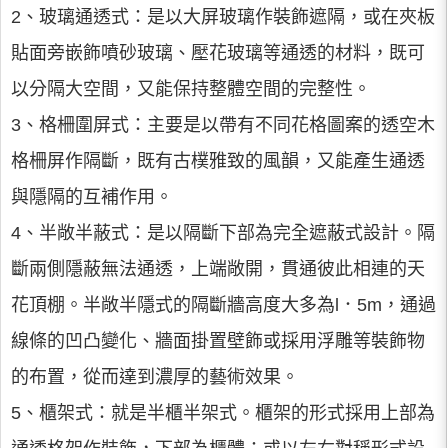
2、玻璃通透式：是以大屏玻璃作裝飾遮隔，或在夾板
貼面旁嵌飾噴砂玻璃、壓花玻璃等通透的材料，既可
以分隔大空間，又能保持整體空間的完整性。
3、格柵圍屏式：主要是以帶有不同花格圖案的透空木
格柵屏作隔斷，既有古樸雅致的風韻，又能產生通透
與隱隔的互補作用。
4、半敞半蔽式：是以隔斷下部為完全遮蔽式設計。隔
斷兩側隱蔽無法通透，上端敞開，貫通彼此相連的天
花頂棚。半敞半隱式的隔斷牆高度大多為l．5m，通過
線條的凹凸變化、牆面掛置壁飾或採用浮雕等裝飾物
的布置，從而達到濃厚的藝術效果。
5、櫃架式：就是半櫃半架式。櫃架的形式採用上部為