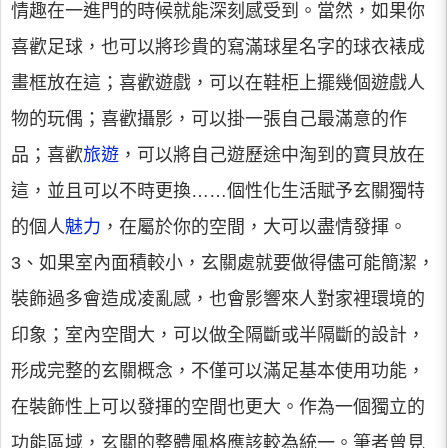
情趣在一進門的時候就能深刻感受到。當然，如果你
喜歡足球，也可以將珍貴的寫滿球星名字的球衣裱成
畫框放在這；喜歡遊戲，可以在鞋柜上擺幾個遊戲人
物的玩偶；喜歡攝影，可以掛一張自己最滿意的作
品；喜歡
旅遊
，可以將自己遊歷途中淘到的寶貝放在
這，並且可以不時更換……個性化生活賦予玄關獨特
的個人
魅力
，在屬於你的空間，大可以盡情發揮。
3、如果室內面積較小，玄關處就要做得儘可能簡潔，
裝飾過多會造成凌亂感，也會影響來人對家裡環境的
印象；室內空間大，可以做全隔斷或半隔斷的設計，
形成完整的玄關概念，不僅可以滿足基本使用功能，
在裝飾性上可以發揮的空間也更大。作為一個獨立的
功能區域，玄關的整體風格應該較為統一。筆者曾見