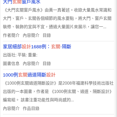
大門
玄關
窗戶風水
《大門玄關窗戶風水》由黃一真著述。收錄大量風水常識和
大門、窗戶、玄關各個細節的風水要點，將大門、窗戶玄關
裝修、裝飾的宜與不宜，通過大量圖片來展示，讓您一...
作者簡介 內容簡介 目錄
家居細部
設計
1688例：
玄關
·隔斷
出版社: 平裝: 重量:
圖書信息 內容簡介 目錄
1000例
玄關
過道隔斷
設計
《1000例玄關過道隔斷設計》是2008年福建科學技術出版社
出版的一本圖書，作者是 《1000例玄關、過道、隔斷設計》
編寫組。 該書注重功能性與時尚感的...
內容簡介 作品目錄