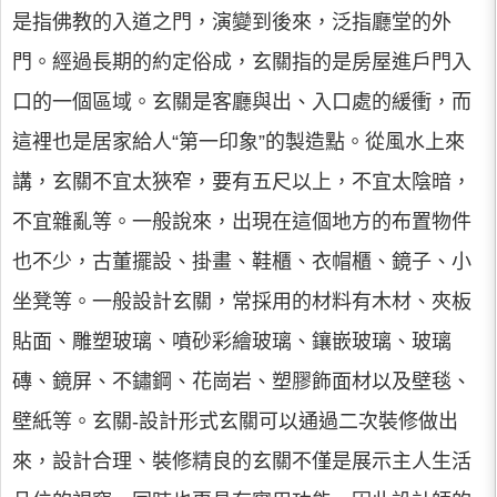
是指佛教的入道之門，演變到後來，泛指廳堂的外
門。經過長期的約定俗成，玄關指的是房屋進戶門入
口的一個區域。玄關是客廳與出、入口處的緩衝，而
這裡也是居家給人“第一印象”的製造點。從風水上來
講，玄關不宜太狹窄，要有五尺以上，不宜太陰暗，
不宜雜亂等。一般說來，出現在這個地方的布置物件
也不少，古董擺設、掛畫、鞋櫃、衣帽櫃、鏡子、小
坐凳等。一般設計玄關，常採用的材料有木材、夾板
貼面、雕塑玻璃、噴砂彩繪玻璃、鑲嵌玻璃、玻璃
磚、鏡屏、不鏽鋼、花崗岩、塑膠飾面材以及壁毯、
壁紙等。玄關-設計形式玄關可以通過二次裝修做出
來，設計合理、裝修精良的玄關不僅是展示主人生活