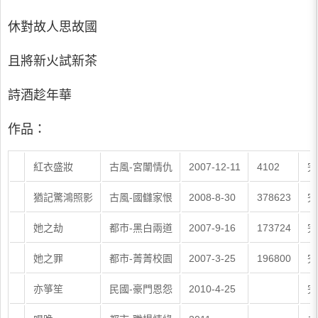
休對故人思故國
且將新火試新茶
詩酒趁年華
作品：
紅衣盛妝
古風-宮闈情仇
2007-12-11
4102
完
猶記驚鴻照影
古風-國讎家恨
2008-8-30
378623
完
她之劫
都市-黑白兩道
2007-9-16
173724
完
她之罪
都市-菁菁校園
2007-3-25
196800
完
亦箏笙
民國-豪門恩怨
2010-4-25
完