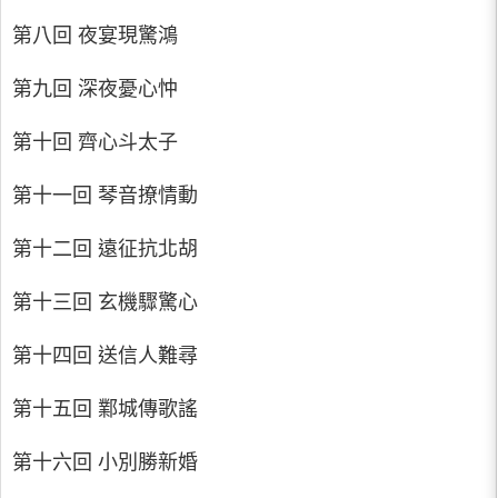
第八回 夜宴現驚鴻
第九回 深夜憂心忡
第十回 齊心斗太子
第十一回 琴音撩情動
第十二回 遠征抗北胡
第十三回 玄機驟驚心
第十四回 送信人難尋
第十五回 鄴城傳歌謠
第十六回 小別勝新婚