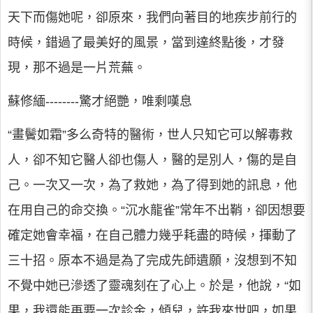
天下而傷她呢，卻原來，我們向著目的地疾步前行的
時候，錯過了最美好的風景，當到達終點後，才發
現，那不過是一片荒蕪。
蘇修緬--------驚才絕艷，唯剩嘆息
“畫鬢如霜”多么奇特的醫術，世人只知它可以解毒救
人，卻不知它醫人卻也傷人，醫的是別人，傷的是自
己。一次又一次，為了救她，為了得到她的訊息，他
在用自己的命交換。“沉水龍雀”常年不出鞘，卻因想要
確定她會幸福，在自己體力幾乎耗盡的時候，揮動了
三十招。原本不過是為了完成先師遺願，沒想到不知
不覺中她已滲透了靈魂刻在了心上。於是，他說，“如
果，我還能再要一次診金，傾兒，許我來世吧，如果