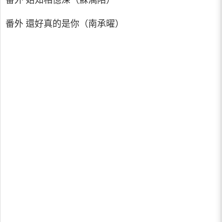
番外 始知相憶深（蘇漓陌）
番外 還好真的是你（南承曜）