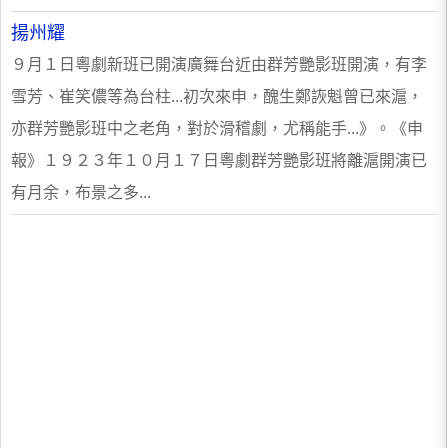
揚州耀
９月１日粵劇新班已開演廣舞台近由群芳艷影班開演，有李
雪芳、崔笑儂等為台柱...初次來申，醜生鄭詼魁曾已來滬，
亦群芳艷影班中之老角，對於滑稽劇，尤稱能手...》。《申
報》１９２３年１０月１７日粵劇群芳艷影班將離滬開演已
有月余，布景之多...