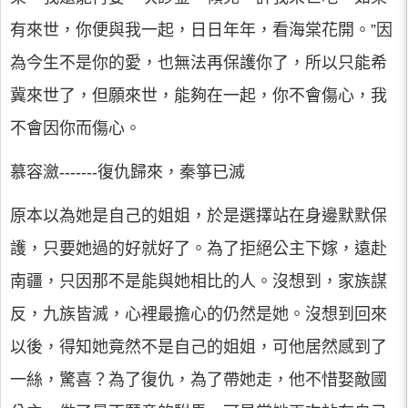
有來世，你便與我一起，日日年年，看海棠花開。”因
為今生不是你的愛，也無法再保護你了，所以只能希
冀來世了，但願來世，能夠在一起，你不會傷心，我
不會因你而傷心。
慕容瀲-------復仇歸來，秦箏已滅
原本以為她是自己的姐姐，於是選擇站在身邊默默保
護，只要她過的好就好了。為了拒絕公主下嫁，遠赴
南疆，只因那不是能與她相比的人。沒想到，家族謀
反，九族皆滅，心裡最擔心的仍然是她。沒想到回來
以後，得知她竟然不是自己的姐姐，可他居然感到了
一絲，驚喜？為了復仇，為了帶她走，他不惜娶敵國