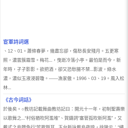
宦軍詩詞選
、12、01。蕭條春夢，幾盡忘卻，傷愁長安殘月。五更寒
照，濃雲簇霜雪。梅花...，曳逝冷落小亭。最怕是而今，新
年時，孑孑影影。欲把酒，卻又恐愁腸不禁...影波，綠水
濃，濃似玉液浸碧瓊。——漁家傲。1996、03、19。風入松
林...
《古今詞話》
於後矣。○教坊記載舞曲教坊記曰：開元十一年，初制聖壽樂
以歌舞之...“村俗猶吹阿濫堆”、賀鑄詞“塞管孤吹新阿濫”，又
戴式之烏鹽角行“笙歌聒耳...玉台新詠載烏夜啼，徐陵云：“繡