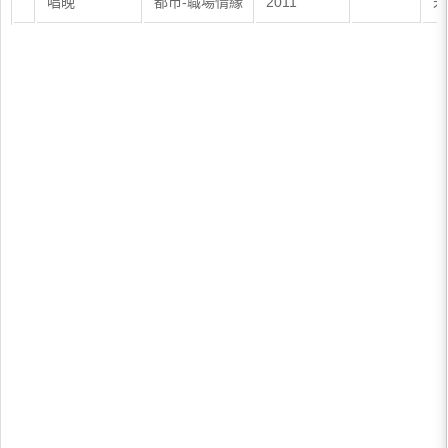
唱晚
都市-職場情緣
2011
未