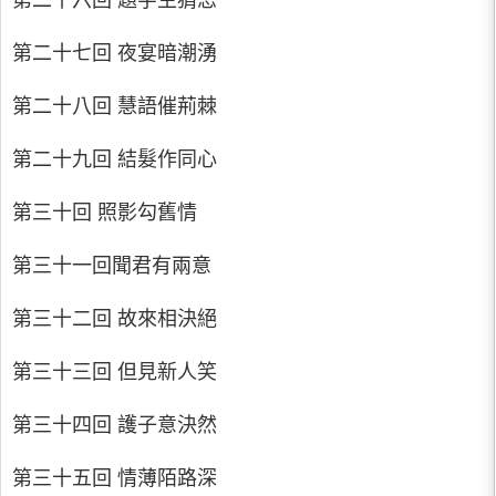
第二十六回 題字生猜忌
第二十七回 夜宴暗潮湧
第二十八回 慧語催荊棘
第二十九回 結髮作同心
第三十回 照影勾舊情
第三十一回聞君有兩意
第三十二回 故來相決絕
第三十三回 但見新人笑
第三十四回 護子意決然
第三十五回 情薄陌路深