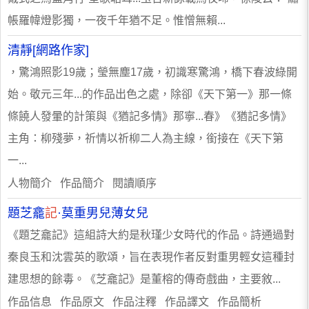
帳羅幃燈影獨，一夜千年猶不足。惟憎無賴...
清靜[網路作家]
，驚鴻照影19歲；瑩無塵17歲，初識寒驚鴻，橋下春波綠開
始。敬元三年...的作品出色之處，除卻《天下第一》那一條
條饒人發暈的計策與《猶記多情》那寧...春》《猶記多情》
主角：柳殘夢，祈情以祈柳二人為主線，銜接在《天下第
一...
人物簡介 作品簡介 閱讀順序
題芝龕
記
·莫重男兒薄女兒
《題芝龕記》這組詩大約是秋瑾少女時代的作品。詩通過對
秦良玉和沈雲英的歌頌，旨在表現作者反對重男輕女這種封
建思想的餘毒。《芝龕記》是董榕的傳奇戲曲，主要敘...
作品信息 作品原文 作品注釋 作品譯文 作品簡析