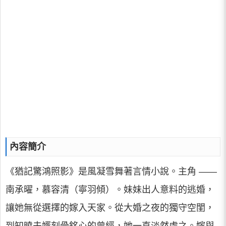
內容簡介
《猶記驚鴻照影》是風凝雪舞著言情小說。主角 ——
南承曜，慕容清（寧羽傾）。妹妹出人意料的逃婚，
讓她無從選擇的嫁入天家。從大婚之夜的獨守空閨，