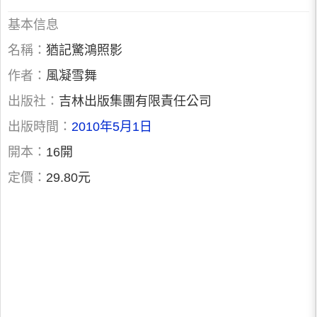
基本信息
名稱：
猶記驚鴻照影
作者：
風凝雪舞
出版社：
吉林出版集團有限責任公司
出版時間：
2010年5月1日
開本：
16開
定價：
29.80元