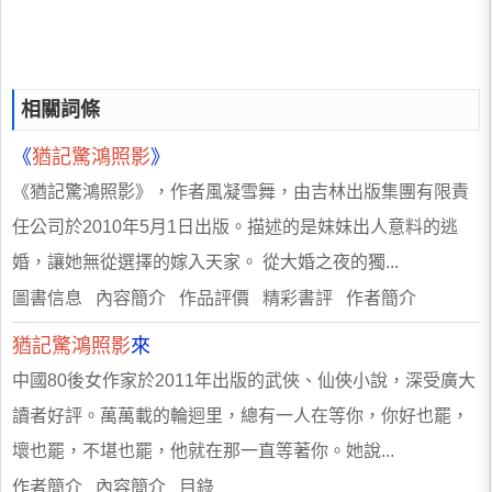
相關詞條
《
猶記驚鴻照影
》
《猶記驚鴻照影》，作者風凝雪舞，由吉林出版集團有限責
任公司於2010年5月1日出版。描述的是妹妹出人意料的逃
婚，讓她無從選擇的嫁入天家。 從大婚之夜的獨...
圖書信息 內容簡介 作品評價 精彩書評 作者簡介
猶記驚鴻照影
來
中國80後女作家於2011年出版的武俠、仙俠小說，深受廣大
讀者好評。萬萬載的輪迴里，總有一人在等你，你好也罷，
壞也罷，不堪也罷，他就在那一直等著你。她說...
作者簡介 內容簡介 目錄