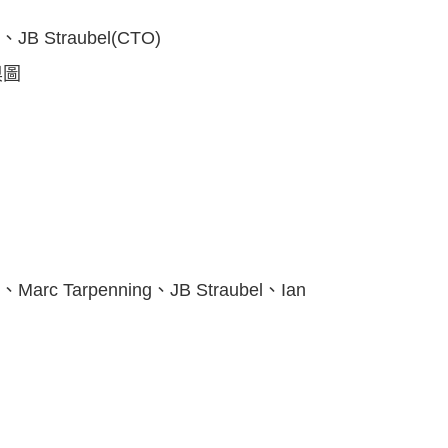
B Straubel(CTO)
奧圖
d、Marc Tarpenning、JB Straubel、Ian