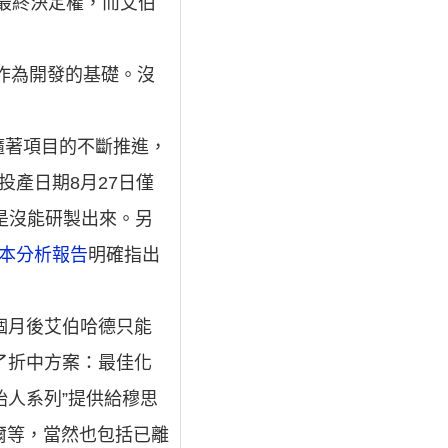
的最終決定權，而艾伯
e作為開發的基礎。沒
隨著項目的不斷推進，
投產日期8月27日僅
更是沒能研製出來。另
本分析報告
明確指出
個月後艾伯哈德只能
了折中方案：最佳化
創始人系列”提供給穆思
·斯科爾等，當然也包括已離