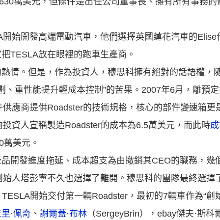
資630萬美元，但條件是出任公司董事長、擁有所有事務
A開始開發高端電動汽車，他們選擇英國蓮花汽車的Elis
把TESLA放在眼裡的跑車生產商。
的熱情。但是，作為投資人，穆思科擁有絕對的話語權，
劃、重性能提升輕成本控制”的苦果。2007年6月，離預定
件供應商提供Roadster的技術規格，核心的部件變速箱
投資人宣稱製造Roadster的成本為6.5萬美元，而此時
成
10萬美元。
品開發進度拖延、成本超支為由撤銷其CEO的職務，幾
位創始人塔彭寧不久也選擇了離開。穆思科的團隊最終選擇
TESLA開始交付第一輛Roadster，最初的7輛車作為“
拉里·佩奇
、
謝爾蓋·布林
（SergeyBrin），ebay傑夫