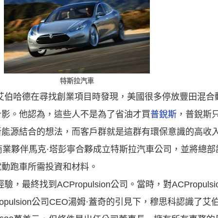
特斯拉汽車
艾伯哈德在尋找創業項目時發現，美國很多停放豐田混合
身影。他認為，這些人不是為了省油才買
普銳斯
，普銳斯
能源結合的想法，而客戶群就是這群有環保意識的高收入
長期商業夥伴馬克·塔彭寧合夥成立特斯拉汽車公司，並將總
電動跑車所需投資和材料。
最終找到ACPropulsion公司。當時，對ACPropul
pulsion公司CEO湯姆·蓋奇的引見下，穆思科認識了艾