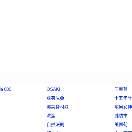
ia 800
OSAKI
三星蔥
亞美尼亞
十五年等
娜美身材妹
宅男女神
清潔
濰坊市
自然法則
萬壽菊