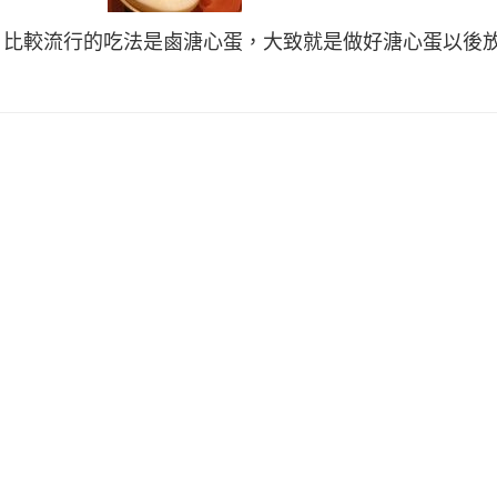
。比較流行的吃法是鹵溏心蛋，大致就是做好溏心蛋以後放