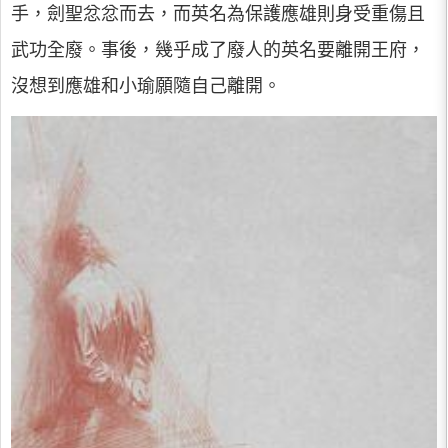
手，劍聖忿忿而去，而英名為保護應雄則身受重傷且
武功全廢。事後，幾乎成了廢人的英名要離開王府，
沒想到應雄和小瑜願隨自己離開。