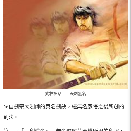
武林神話——天劍無名
來自劍宗大劍師的莫名劍訣，經無名感悟之後所創的
劍法。