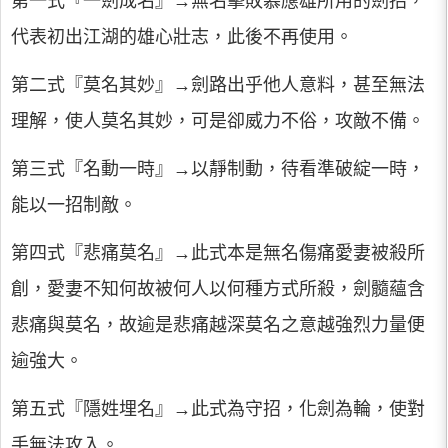
第一式『一劍成名』→無名擊敗慕應雄所用的劍招，
代表初出江湖的雄心壯志，此後不再使用。
第二式『莫名其妙』→劍路出乎他人意料，甚至無法
理解，使人莫名其妙，可是卻威力不俗，攻敵不備。
第三式『名動一時』→以靜制動，待看準破綻一時，
能以一招制敵。
第四式『悲痛莫名』→此式本是無名傷痛愛妻被殺所
創，愛妻不知何故被何人以何種方式所殺，劍髓蘊含
悲痛與莫名，故逾是悲痛越深莫名之意越強烈力量便
逾強大。
第五式『隱姓埋名』→此式為守招，化劍為輪，使對
手無法攻入。