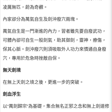
凌厲無匹，蔚為奇觀。
內家卻分為萬氣自生及劍沖廢穴兩塊。
萬氣自生是一門漸進的內力，習者雖先要自廢武功，
可體內卻可自生一股劍氣，助其御劍，靈神，療傷，
保其心脈。劍沖廢穴則須吸取外人功力來慣通自身廢
穴，專用於危急時挫敵自保。
無天劍境
在無上天劍之境之後，更進一步的突破。
劍血浮生
以“萬劍歸宗”為基礎，集合無名正邪之念和無上劍道修