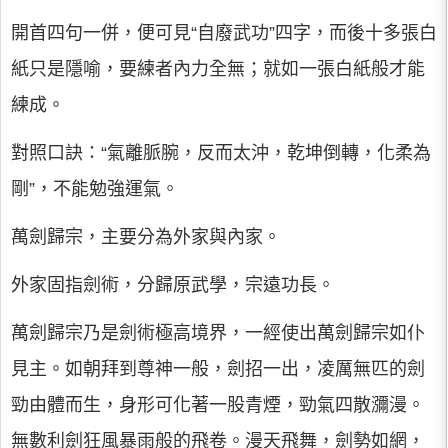
開首四句一併，便可見“自廢武功”四字，而後十多張白
紙只是隱喻，要練者內力全無；就如一張白紙般才能
練成。
對照口訣：“氣離脈腕，反而太沖，乾坤倒轉，化柔為
剛”，不能勉強運氣。
萬劍歸宗，主要分為外家與內家。
外家固指劍術，分歸原武學，宗遠功長。
萬劍歸宗乃是劍術極高境界，一經使出萬劍歸宗如仆
見主。如朝拜到尊神一般，劍招一出，凌厲無匹的劍
勁由體而生，身形可化著一股青煙，勁氣四散瀰漫。
無數利劍狂風暴雨般的飛卷。漫天飛舞，劍勢如網，