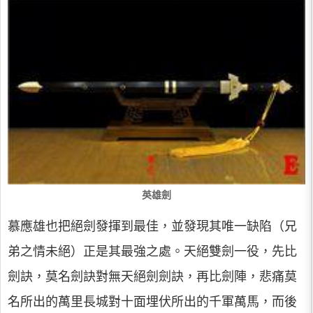
英雄劍
慕應雄也把絕劍發揮到最佳，並發現其唯一缺陷（兄
弟之情未絕）正是其最強之處。天絕雙劍一役，先比
劍訣，莫名劍訣對無天絕劍劍訣，再比劍陣，悲痛莫
名所出的萬里長城對十面埋伏所出的千軍萬馬，而後