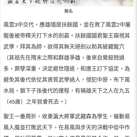
無名
風雲3中交代，應雄隱居扶餘國，並在救了風雲2中屠
龍後被帝釋天打下水的劍晨。扶餘國國君聖王窺視其
武學，拜其為師，欲得其無天絕劍以助其破藏龍穴
（其祖先在隋末之際和群雄爭雄，後來自覺殺戮過
多，罪孽深重，決定避世隱退，和唐王訂下協定，為
避免其後代依仗其資質武學過人，侵犯中原，布下風
水局，鎖下子孫後代的運程，有稱雄天下之人在九五
（45歲）之年就會死去。）
聖王一番周折，收東瀛大將軍武藏森為學生，催動易
風入魔並打敗武天下，在易風與步天的決戰中從中作