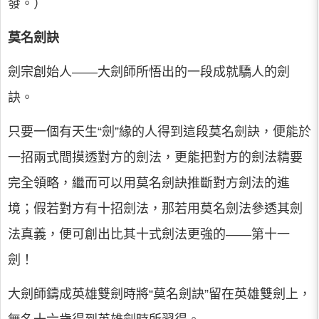
發。）
莫名劍訣
劍宗創始人——大劍師所悟出的一段成就驕人的劍
訣。
只要一個有天生“劍”緣的人得到這段莫名劍訣，便能於
一招兩式間摸透對方的劍法，更能把對方的劍法精要
完全領略，繼而可以用莫名劍訣推斷對方劍法的進
境；假若對方有十招劍法，那若用莫名劍法參透其劍
法真義，便可創出比其十式劍法更強的——第十一
劍！
大劍師鑄成英雄雙劍時將“莫名劍訣”留在英雄雙劍上，