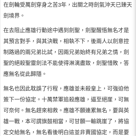
在劍輪受萬劍穿身之苦3年，出關之時劍氣沖天已臻天
劍境界。
在去阻止應雄行動途中遇到劍聖，劍聖醒悟無名才是
其預言對手，與其決戰，相執不下，後兩人以劍意控
制路過的兩兄弟比試，因兩兄弟始終有兄弟之情，劍
聖的絕殺聖靈劍法不能使得淋漓盡致，劍聖惜敗，答
應無名從此歸隱。
無名也因此耽誤了行程，應雄並未殺皇上，可強迫他
簽下一份協定。十萬禁軍追殺應雄，逼至絕崖，可無
可奈何。無名趕來相救。應雄不願連累無名，要與英
雄一戰，本可謂旗鼓相當，可甘願一輸跳崖了，將協
定交給無名，無名看後明白這並非賣國協定，而是要