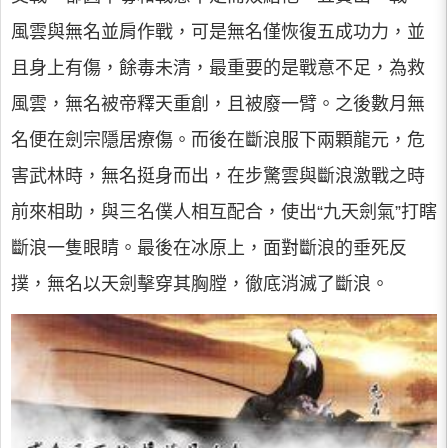
風雲與無名並肩作戰，可是無名僅恢復五成功力，並
且身上有傷，餘毒未清，最重要的是戰意不足，為救
風雲，無名被帝釋天重創，且被廢一臂。之後數月無
名便在劍宗隱居療傷。而後在斷浪服下兩顆龍元，危
害武林時，無名挺身而出，在步驚雲與斷浪激戰之時
前來相助，與三名僕人相互配合，使出“九天劍氣”打瞎
斷浪一隻眼睛。最後在冰原上，面對斷浪的垂死反
撲，無名以天劍擊穿其胸膛，徹底消滅了斷浪。