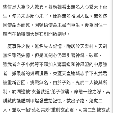
些信息大為令人驚異。慕應雄看出無名人心繫天下蒼
生，使命未盡塵心未了，便將無名推回人世。無名遂
因使命盡而死，因頓悟使命未盡而重生。後為困住十
魔而在輪轉湖大足石刻開啟劍界。
十魔事件之後，無名失去記憶，隱居於天樂村。天劍
無名雖然失憶，但是其劍心仍牽引著神鋒、破軍、十
強武者之子小武等不願加入驚雲道和神風盟的中原強
者。據最新的幾期漫畫，東瀛天皇連城志手下玄武君
被重新召回，挑戰無名，由於子路、鬼虎二人被其所
制，於湖邊被“玄蒼武道”弟子偷襲，命懸一線之際，其
隱藏的護體劍甲爆發重拾記憶，救出子路、鬼虎二
人，並以一招“莫名其妙”重創玄武君，可第二劍被玄武