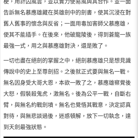
梗，用計囚風雲，並以實力使易風與其合作。並一面
告訴無名慕應雄藏在英雄劍中的劍書，使其沉浸在對
舊人舊事的懷念與反省；一面用毒加害師父慕應雄，
使其不能插手。在後來，他破龍陵後，得到蒼龍一族
最強一式，用之與慕應雄對決，還是敗了。
一切也盡在絕劍的掌握之中，絕劍慕應雄只是想見識
傳說中的史上至尊劍招。之後就正式要與無名一戰。
無名因身受大哥大恩，本欲一敗了之，慕應雄察覺後
大怒，假裝殺鬼虎，激無名。後為公平一戰，自斷右
臂，與無名約戰劍墳。無名也覺悟其戰意，決定認真
對待，與無悲談過後，迷惑頓解，放下一切執念，達
到天劍最強狀態。