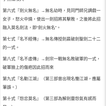
第六式『劍火無名』→無名幼時，見同門師兄調戲一
女子，怒火中燒，使出一劍招將其擊敗，之後將此招
融入莫名劍法，即“劍火無名”。
第七式『名不經傳』→無名傳授劍晨破劍聖劍二十二
的一式。
第八式『名不虛傳』→劍宗一戰無名敗破軍的一式，
破軍臉上的傷疤因此招而來
第九式『名動江湖』（第三部曾出現名慟江湖，應屬
筆誤。）
第十式『怨忿莫名』（第三部為解劍靈怨氣有感而