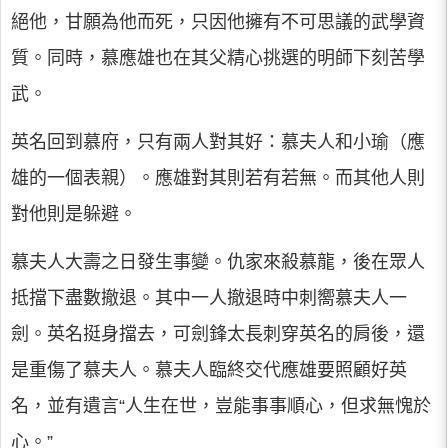
絕他，甘願為他而死，只因他擁有不可思議的武學資
質。同時，慕應雄也在其父精心挑選的明師下刻苦學
武。
英名回到慕府，只有兩人對其好：慕夫人和小瑜（應
雄的一個表親）。應雄對其則若有若無。而其他人則
對他則是躲避。
慕夫人大壽之日發生事變。仇家來殺慕龍，後在眾人
抵擋下盡數撤退。其中一人撤退時中刺嚮慕夫人一
劍。英名挺身擋去，可劍鋒太長刺穿英名的肩後，還
是重傷了慕夫人。慕夫人臨終交代應雄要照顧好英
名，並有遺言“人生在世，豈能事事順心，但求無愧於
心。”