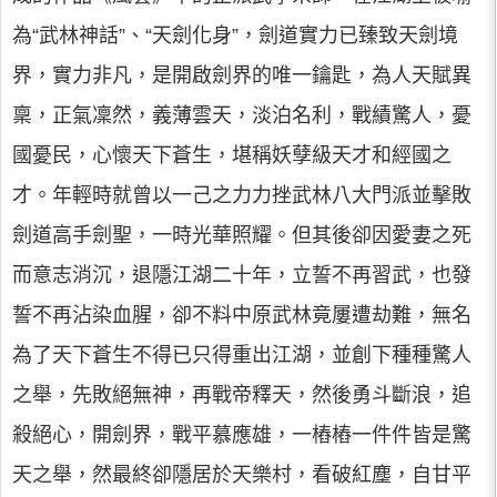
為“武林神話”、“天劍化身”，劍道實力已臻致天劍境
界，實力非凡，是開啟劍界的唯一鑰匙，為人天賦異
稟，正氣凜然，義薄雲天，淡泊名利，戰績驚人，憂
國憂民，心懷天下蒼生，堪稱妖孽級天才和經國之
才。年輕時就曾以一己之力力挫武林八大門派並擊敗
劍道高手劍聖，一時光華照耀。但其後卻因愛妻之死
而意志消沉，退隱江湖二十年，立誓不再習武，也發
誓不再沾染血腥，卻不料中原武林竟屢遭劫難，無名
為了天下蒼生不得已只得重出江湖，並創下種種驚人
之舉，先敗絕無神，再戰帝釋天，然後勇斗斷浪，追
殺絕心，開劍界，戰平慕應雄，一樁樁一件件皆是驚
天之舉，然最終卻隱居於天樂村，看破紅塵，自甘平