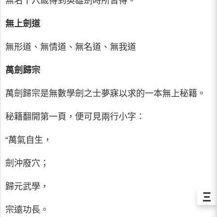
無名十六歲得到英雄劍時所習得。
無上劍道
無形道、無情道、無名道、無我道
萬劍歸宗
萬劍歸宗是無數學劍之士夢寐以求的一本無上秘籍。
秘籍翻開第一頁，便可見兩行小字：
“萬氣自生，
劍沖廢穴；
歸元武學，
Ξ
宗遠功長。