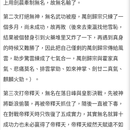
上用劍晨牽制無名，故無名輸了。
第二次打絕無神，無名武功被廢，萬劍歸宗只練了一
個多月，尚未成功，故再敗（後來去東瀛找他雪恥，
結果被個替身引到火藥堆里又炸了一下，再遇到真身
的時候又難勝了，因此把自己僅剩的萬劍歸宗傳給風
雲，助步驚雲練成了七氣合一，萬劍歸宗與霍家真
氣、悲痛莫名、排雲掌勁、如來神掌、劍廿二真氣、
麒麟火勁。）。
第三次打帝釋天，無名在落日峰與皇影決戰，先被神
將斷浪偷襲，再被帝釋天抓住了，隨後一直被下毒，
在對戰帝釋天時只恢復了五成實力，其實無名就算十
成功力也未必贏得了帝釋天，帝釋天縱然天賦遠不如