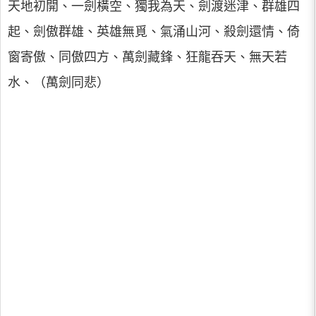
天地初開、一劍橫空、獨我為天、劍渡迷津、群雄四
起、劍傲群雄、英雄無覓、氣涌山河、殺劍還情、倚
窗寄傲、同傲四方、萬劍藏鋒、狂龍吞天、無天若
水、（萬劍同悲）