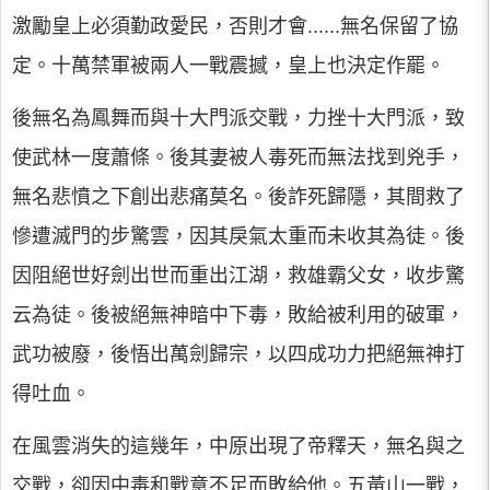
激勵皇上必須勤政愛民，否則才會......無名保留了協
定。十萬禁軍被兩人一戰震撼，皇上也決定作罷。
後無名為鳳舞而與十大門派交戰，力挫十大門派，致
使武林一度蕭條。後其妻被人毒死而無法找到兇手，
無名悲憤之下創出悲痛莫名。後詐死歸隱，其間救了
慘遭滅門的步驚雲，因其戾氣太重而未收其為徒。後
因阻絕世好劍出世而重出江湖，救雄霸父女，收步驚
云為徒。後被絕無神暗中下毒，敗給被利用的破軍，
武功被廢，後悟出萬劍歸宗，以四成功力把絕無神打
得吐血。
在風雲消失的這幾年，中原出現了帝釋天，無名與之
交戰，卻因中毒和戰意不足而敗給他。五黃山一戰，