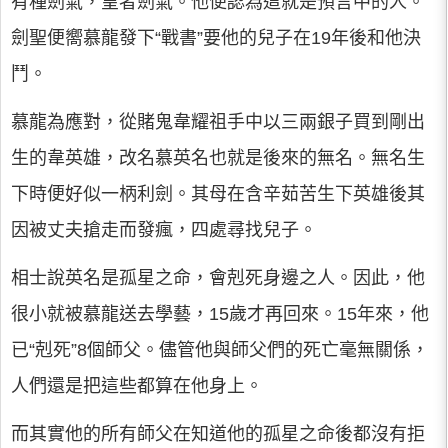
有種劍氣，皇者劍氣。他便認為這就是預言中的人。
劍聖便嚮慕龍發下“戰書”要他的兒子在19年後和他決
鬥。
慕龍為應對，從賭鬼韋耀祖手中以三兩銀子買到剛出
生的韋英雄，改名慕英名也就是後來的無名。無名生
下時便好似一柄利劍。其母在含辛茹苦生下英雄後其
因被丈夫搶走而發瘋，四處尋找兒子。
相士說英名是孤星之命，會剋死身邊之人。因此，他
很小就被慕龍送去學藝，15歲才再回來。15年來，他
已“剋死”8個師父。儘管他與師父們的死亡毫無關係，
人們還是把這些都算在他身上。
而其實他的所有師父在知道他的孤星之命後都沒有拒