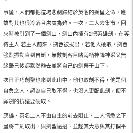
事後，人們都把這場悲劇歸結於英名的孤星之命，應
雄對其也很冷落且處處為難。一次，二人去集市，回
來時被引到了一個劍山，劍山內插有2把英雄劍，在等
待主人.若主人前來，劍會被拔出，若他人硬取，劍會
強烈振動直到自斷，無數劍客目睹兩柄神鋒神采又無
緣歸己後都默然離去並將自己的劍棄于山下。
次日正巧劍聖也來到此山中，他也取劍不得，他是個
自負之人，認為自己取不得，也沒人更配此劍，便不
顧劍的抗議要硬取。
應雄、英名二人不由自主的前去阻止，二人情急之下
盡將二劍取出，與劍聖過招，並趁其大意與其打個平