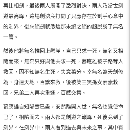
再比相劍。最後兩人展開了激烈對決，兩人乃當世劍
道最高峰，這場劍決竟打開了只應存在於劍手心意中
的劍界。後來絕劍就憑這那未絕之絕的超脫勝了無名
一籌。
然後他將無名推回上懸崖，自己只求一死，無名又相
隨而來，無奈只好與他共求一死，慕應雄被子路等人
救回，因不知無名生死，失意萬分。幸無名為天劍修
為，身連天地，百獸來救，後被笑三笑孫女素素救
回，兄弟二人再次重逢，百感交集。
慕應雄自知陽壽已盡，安然離開人世，無名也覺使命
已了，相隨而去。兩人都是劍道之巔峰，死後竟到了
劍界。在劍界中，兩人看到過去與未來之事，其中有