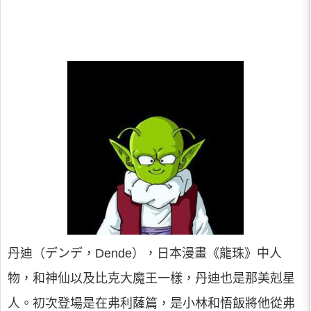
丹迪（デンデ，Dende），日本漫畫《龍珠》中人
物，和神仙以及比克大魔王一樣，丹迪也是那美剋星
人。初次登場是在弗利薩篇，是小林和悟飯將他從弗