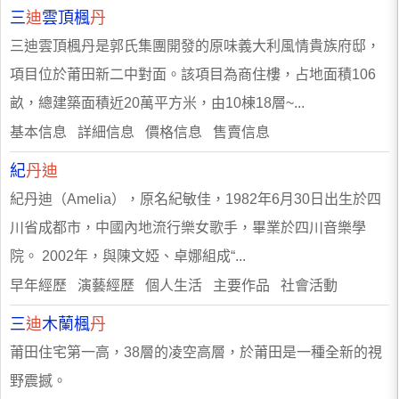
三
迪
雲頂楓
丹
三迪雲頂楓丹是郭氏集團開發的原味義大利風情貴族府邸，
項目位於莆田新二中對面。該項目為商住樓，占地面積106
畝，總建築面積近20萬平方米，由10棟18層~...
基本信息 詳細信息 價格信息 售賣信息
紀
丹迪
紀丹迪（Amelia），原名紀敏佳，1982年6月30日出生於四
川省成都市，中國內地流行樂女歌手，畢業於四川音樂學
院。 2002年，與陳文婭、卓娜組成“...
早年經歷 演藝經歷 個人生活 主要作品 社會活動
三
迪
木蘭楓
丹
莆田住宅第一高，38層的凌空高層，於莆田是一種全新的視
野震撼。