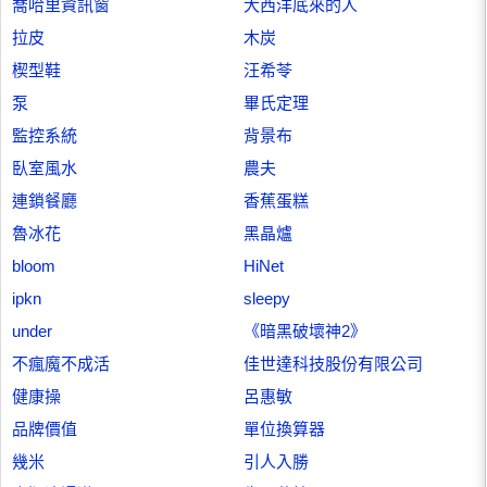
喬哈里資訊窗
大西洋底來的人
拉皮
木炭
楔型鞋
汪希苓
泵
畢氏定理
監控系統
背景布
臥室風水
農夫
連鎖餐廳
香蕉蛋糕
魯冰花
黑晶爐
bloom
HiNet
ipkn
sleepy
under
《暗黑破壞神2》
不瘋魔不成活
佳世達科技股份有限公司
健康操
呂惠敏
品牌價值
單位換算器
幾米
引人入勝