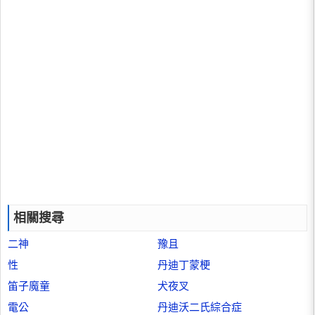
相關搜尋
二神
豫且
性
丹迪丁蒙梗
笛子魔童
犬夜叉
電公
丹迪沃二氏綜合症