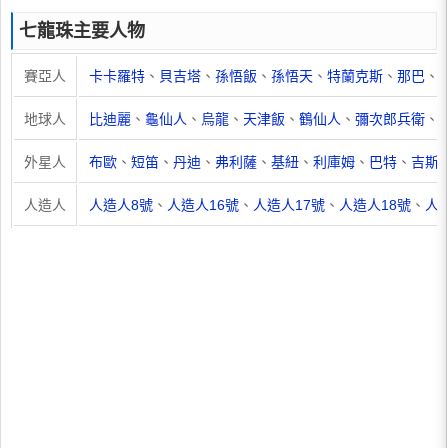
七龍珠主要人物
賽亞人
卡卡羅特
、
貝吉塔
、
孫悟飯
、
孫悟天
、
特蘭克斯
、
那巴
、
地球人
比迪麗
、
龜仙人
、
烏龍
、
天津飯
、
鶴仙人
、
彌次郎兵衛
、
外星人
布歐
、
短笛
、
丹迪
、
弗利薩
、
基紐
、
利庫姆
、
巴特
、
吉斯
人造人
人造人8號
、
人造人16號
、
人造人17號
、
人造人18號
、
人