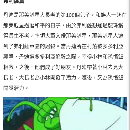
弗利薩篇
丹迪是那美剋星大長老的第108個兒子，和族人一起在
那美剋星過著和平的日子，由於弗利薩想通過龍珠獲
得長生不老，率領大軍入侵那美剋星，那美剋星人遭
到了弗利薩軍團的屠殺。當丹迪所在村落被多多利亞
襲擊，丹迪遭多多利亞追殺之際，幸得小林和孫悟飯
相救，之後，他們成了好朋友。丹迪帶著小林去見大
長老，大長老為小林開發了潛力，隨後，又為孫悟飯
開發潛力。