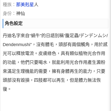
種族：
那美剋星
人
身份：
神仙
角色設定
丹迪名字來自“蝸牛”的日語別稱“腹足蟲/デンデンムシ/
Dendenmushi”，沒有體毛，頭部有兩個觸角，用於感
光可以釋放電流。皮膚綠色，具有類似植物光合作用
的功能，他們只要喝水，就能利用光合作用產生澱粉
來滿足生理機能的需要，擁有身體再生的能力，只要
頭部沒有毀損，四肢都可以再生，但是體力無法恢
復。