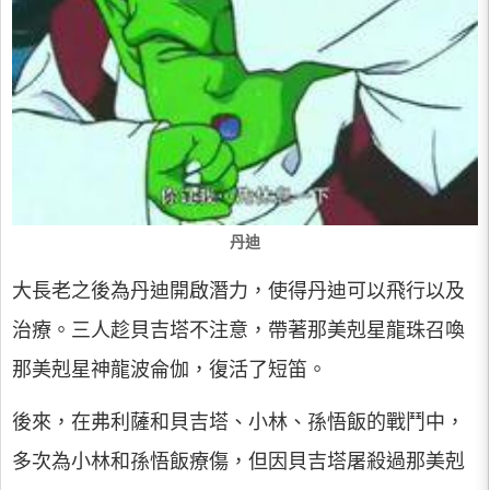
丹迪
大長老之後為丹迪開啟潛力，使得丹迪可以飛行以及
治療。三人趁貝吉塔不注意，帶著那美剋星龍珠召喚
那美剋星神龍波侖伽，復活了短笛。
後來，在弗利薩和貝吉塔、小林、孫悟飯的戰鬥中，
多次為小林和孫悟飯療傷，但因貝吉塔屠殺過那美剋