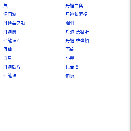
魚
丹迪尼奧
洞洞波
丹迪狄蒙梗
丹迪華盛頓
關羽
丹迪蘭
丹迪·沃霍斯
七龍珠Z
丹迪·華盛頓
丹迪
西施
白阜
小麗
丹迪動態
貝吉塔
七龍珠
伯陵