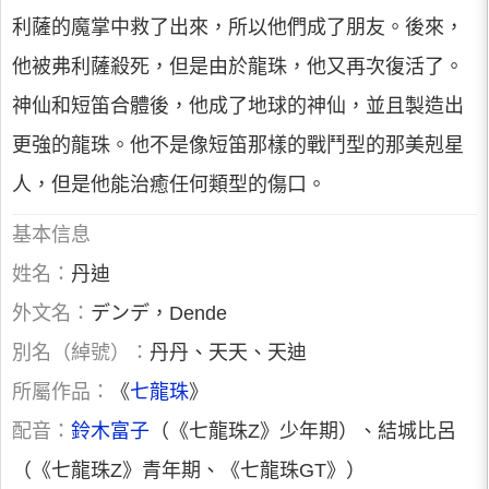
利薩的魔掌中救了出來，所以他們成了朋友。後來，
他被弗利薩殺死，但是由於龍珠，他又再次復活了。
神仙和短笛合體後，他成了地球的神仙，並且製造出
更強的龍珠。他不是像短笛那樣的戰鬥型的那美剋星
人，但是他能治癒任何類型的傷口。
基本信息
姓名：
丹迪
外文名：
デンデ，Dende
別名（綽號）：
丹丹、天天、天迪
所屬作品：
《
七龍珠
》
配音：
鈴木富子
（《七龍珠Z》少年期）、結城比呂
（《七龍珠Z》青年期、《七龍珠GT》）