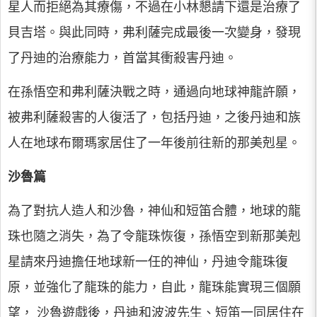
星人而拒絕為其療傷，不過在小林懇請下還是治療了
貝吉塔。與此同時，弗利薩完成最後一次變身，發現
了丹迪的治療能力，首當其衝殺害丹迪。
在孫悟空和弗利薩決戰之時，通過向地球神龍許願，
被弗利薩殺害的人復活了，包括丹迪，之後丹迪和族
人在地球布爾瑪家居住了一年後前往新的那美剋星。
沙魯篇
為了對抗人造人和沙魯，神仙和短笛合體，地球的龍
珠也隨之消失，為了令龍珠恢復，孫悟空到新那美剋
星請來丹迪擔任地球新一任的神仙，丹迪令龍珠復
原，並強化了龍珠的能力，自此，龍珠能實現三個願
望， 沙魯遊戲後，丹迪和波波先生、短笛一同居住在