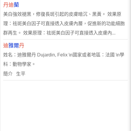
丹迪
蘭
美白強效褪黑，修復長斑引起的皮膚暗沉、黑黃。 效果原
理：祛斑美白因子可直接透入皮膚內層，促進新的功能細胞
群再生。 效果原理：祛斑美白因子可直接透入皮膚內...
迪
雅爾
丹
姓名：迪雅爾丹 Dujardin, Felix \n國家或者地區：法國 \n學
科：動物學家。
簡介 生平