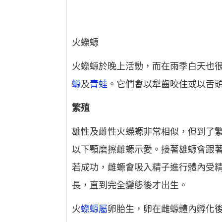
火蠑螈
火蠑螈於晚上活動，而在雨季白天也
螈
及
青蛙
。它們會以犁齒咬住或以舌
繁殖
雄性及雌性火蠑螈非常相似，但到了
以下顎磨擦雌螈示愛。接著雄螈會跟
若成功，雌螈會吸入精子進行體內受
長，直到完全變態後才出生。
火
蠑螈屬
卵胎生，卵在雌螈體內孵化後