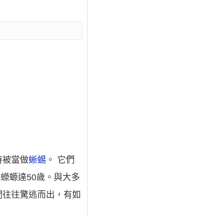
時被當做
蜥蜴
。 它們
隻火蠑螈達50歲。與大多
們往往驚逃而出，有如