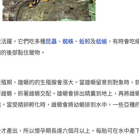
很活躍。它們吃多種
昆蟲
、
蜘蛛
、
蚯蚓
及
蛞蝓
，有時會吃
頭的後部黏住獵物。
繁殖期，雄螈的的生殖腺會漲大。當雄螈留意到對象時，
著雌螈，抓著雌螈交配。雄螈會排出精囊到地上，再將雌
精。當受精卵孵化時，雌螈會將幼螈排到水中。一些亞種
才產出，所以懷孕期長達六個月以上。每胎可在水中產下1