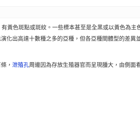
，有黃色斑點或斑紋。一些標本甚至是全黑或以黃色為主
也演化出高達十數種之多的亞種，但各亞種間體型的差異
苗條，
泄殖孔
周邊因為存放生殖器官而呈現腫大，由側面