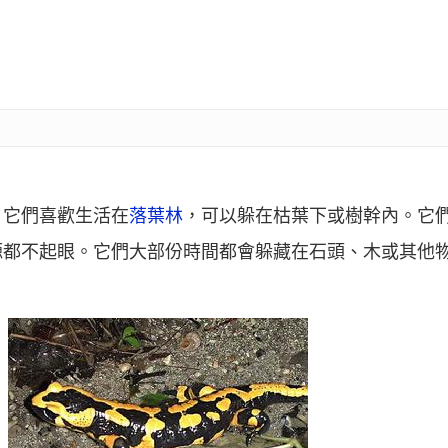
。它們喜歡生活在
落葉林
，可以躲在枯葉下或樹幹內。它
螈都不起眼。它們大部份時間都會躲藏在石頭、木或其他