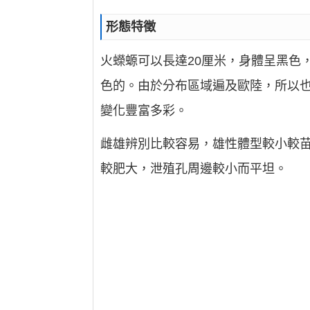
形態特徵
火蠑螈可以長達20厘米，身體呈黑色
色的。由於分布區域遍及歐陸，所以
變化豐富多彩。
雌雄辨別比較容易，雄性體型較小較
較肥大，泄殖孔周邊較小而平坦。