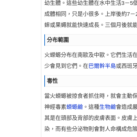
幼生體。這些幼生體在水中生活3－5
成體相同，只是小很多。上岸後約7－
蟀或果蠅就能快速成長。三個月後就
分布範圍
火蠑螈分布在南歐及中歐。它們生活在海
少會見到它們。在
巴爾幹半島
或西班
毒性
當火蠑螈被掠食者抓住時，就會主動
神經毒素
蠑螈鹼
。這種
生物鹼
會造成
其是在頭部及背部的皮膚表面。皮膚
染，而有些分泌物則會對人命構成危