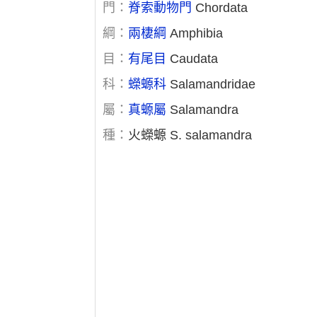
門：
脊索動物門
Chordata
綱：
兩棲綱
Amphibia
目：
有尾目
Caudata
科：
蠑螈科
Salamandridae
屬：
真螈屬
Salamandra
種：
火蠑螈 S. salamandra