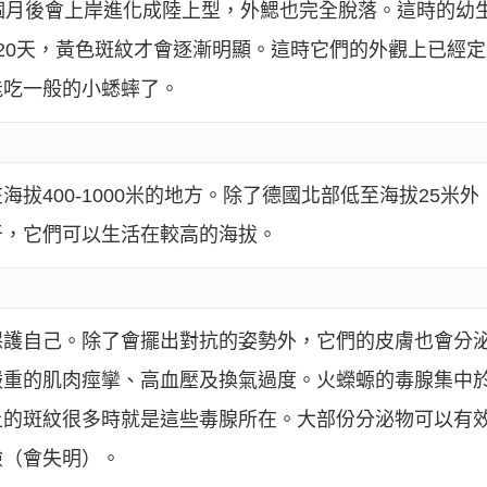
個月後會上岸進化成陸上型，外鰓也完全脫落。這時的幼
20天，黃色斑紋才會逐漸明顯。這時它們的外觀上已經
能吃一般的小蟋蟀了。
拔400-1000米的地方。除了德國北部低至海拔25米
牙，它們可以生活在較高的海拔。
保護自己。除了會擺出對抗的姿勢外，它們的皮膚也會分
嚴重的肌肉痙攣、高血壓及換氣過度。火蠑螈的毒腺集中
上的斑紋很多時就是這些毒腺所在。大部份分泌物可以有
險（會失明）。