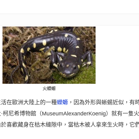
火蠑螈
生活在歐洲大陸上的一種
蠑螈
，因為外形與蜥蜴近似，有
希博物館（MuseumAlexanderKoenig）就有一
由於喜歡藏身在枯木縫隙中，當枯木被人拿來生火時，它