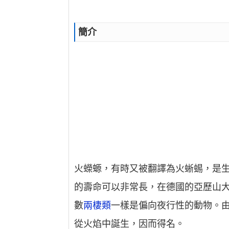
簡介
火蠑螈，有時又被翻譯為火蜥蜴，是
的壽命可以非常長，在德國的亞歷山大·柯尼
數
兩棲類
一樣是偏向夜行性的動物。
從火焰中誕生，因而得名。