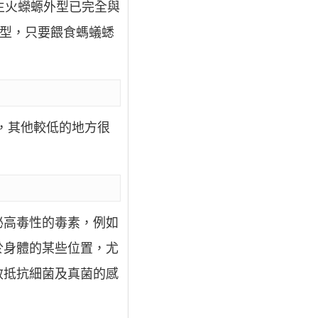
生火蠑螈外型已完全與
定型，只要餵食螞蟻蟋
外，其他較低的地方很
泌高毒性的毒素，例如
於身體的某些位置，尤
效抵抗細菌及真菌的感