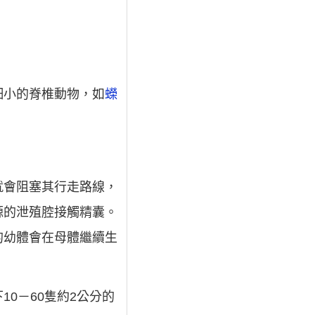
細小的脊椎動物，如
蠑
就會阻塞其行走路線，
螈的泄殖腔接觸精囊。
的幼體會在母體繼續生
0－60隻約2公分的