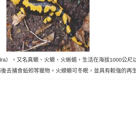
lamandra），又名真螈、火螈、火蜥蜴，生活在海拔1000
雨後去捕食蚯蚓等獵物。火蠑螈可冬眠，並具有較強的再