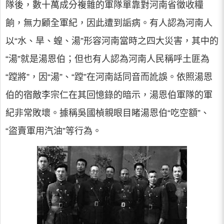
隊後，數十萬成分複雜的軍隊單靠對河南省徵收糧
餉，無力顧全軍紀，因此遭到詬病。有人認為河南人
以“水、旱、蝗、湯”形容河南當時之四大災害，其中的
“湯”就是湯恩伯；但也有人認為河南人民稱呼土匪為
“蹚將”，因“湯”、“蹚”在河南話同音而訛誤。依照湯恩
伯的宿敵李宗仁在其回憶錄的暗示，湯恩伯軍隊的軍
紀非常敗壞。據稱吳國楨親眼目睹湯恩伯“吃空額”、
“盜賣軍用汽油”等行為。