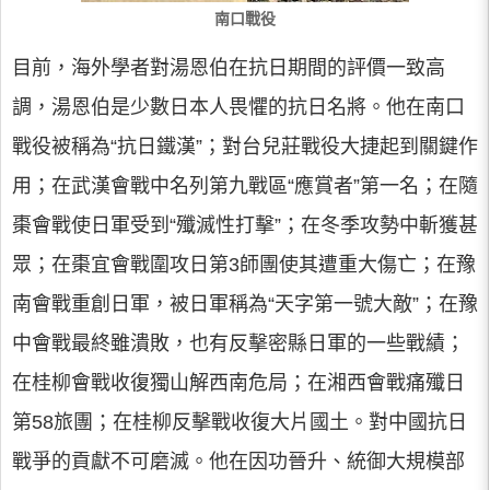
南口戰役
目前，海外學者對湯恩伯在抗日期間的評價一致高
調，湯恩伯是少數日本人畏懼的抗日名將。他在南口
戰役被稱為“抗日鐵漢”；對台兒莊戰役大捷起到關鍵作
用；在武漢會戰中名列第九戰區“應賞者”第一名；在隨
棗會戰使日軍受到“殲滅性打擊”；在冬季攻勢中斬獲甚
眾；在棗宜會戰圍攻日第3師團使其遭重大傷亡；在豫
南會戰重創日軍，被日軍稱為“天字第一號大敵”；在豫
中會戰最終雖潰敗，也有反擊密縣日軍的一些戰績；
在桂柳會戰收復獨山解西南危局；在湘西會戰痛殲日
第58旅團；在桂柳反擊戰收復大片國土。對中國抗日
戰爭的貢獻不可磨滅。他在因功晉升、統御大規模部