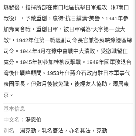
爆發後，指揮所部在南口地區抗擊日軍進攻（即南口
戰役），予敵重創，贏得“抗日鐵漢”美譽。1941年參
加豫南會戰，重創日軍，被日軍稱為“天字第一號大
敵”，1942年任第一戰區副司令長官兼魯蘇皖豫邊區總
司令。1944年4月在豫中會戰中大潰敗，受撤職留任
處分。1945年初參加桂柳反擊戰。1949年國軍敗退台
灣後任戰略顧問。1953年任蔣介石政府駐日本軍事代
表團團長，但數月後被免職，後經友人協助，遷居東
京。
基本信息
中文名：
湯恩伯
別名：
湯克勤，乳名寄法，亦名其法，克勤