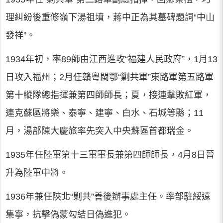
理糾紛後重修嶺下湯祖墳，蔣中正為其墓碑題詞“中山
發祥”。
1934年初，率89師由江西進攻“福建人民政府”，1月13
日攻入福州；2月任贛粵閩鄂“剿共軍”東路軍第五路軍
第十縱隊總指揮兼第四師師長；夏，接連擊敗紅軍，
連克蘇區將樂、泰寧、建寧、白水、石城等縣；11
月，湯部陳大慶旅率先突入中央蘇區首都瑞金。
1935年任陸軍第十三軍軍長兼第四師師長，4月8日晉
升為陸軍中將。
1936年兼任陝北“剿共”善後辦事處主任。率部駐綏遠
集寧，抗擊偽蒙勾結日偽進犯。