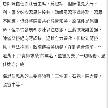
恩師陳儀任浙江省主席，蔣照準。但陳儀見大局不
利，屢次鼓吹湯恩伯投共，動輒罵湯不識時務。湯原
不回應，但終將陳投共心態告知蔣，原條件是保陳一
命，但事情發展牽涉陳以往恩怨，且蔣欲殺雞警猴，
陳儀又拒絕向蔣認錯，湯雖全力營救，但遭到蔣拒
見，無法挽回，致陳儀被蔣槍斃，在到達台灣前，他
還背下了“賣師求榮”的罵名，並被免去了一切職務，湯
仕途亦告終。
湯恩伯派系的主要將領有：王仲廉，石覺，陳大慶，
張雪中等。