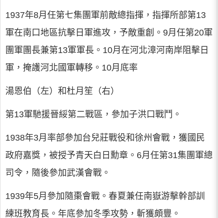
1937年8月任第七集團軍前敵總指揮，指揮所部第13
軍在南口地區抗擊日軍進攻，予敵重創。9月任第20軍
團軍團長兼第13軍軍長。10月在河北漳河南岸阻擊日
軍，掩護河北國軍轉移。10月底率
湯恩伯（左）和杜月笙（右）
第13軍馳援晉綏第二戰區，參加子洪口戰鬥。
1938年3月率部參加台兒莊戰役和徐州會戰，獲國民
政府嘉獎，被授予青天白日勳章。6月任第31集團軍總
司令，隨後參加武漢會戰。
1939年5月參加隨棗會戰。春夏兼任南嶽游擊幹部訓
練班教育長。年底參加冬季攻勢，斬獲頗豐。