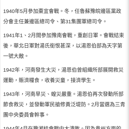
1940年5月參加棗宜會戰。冬，任魯蘇豫皖邊區黨政
分會主任兼邊區總司令、第31集團軍總司令。
1941年1、2月間參加豫南會戰，重創日軍。會戰結束
後，華北日軍對湯氏銜恨甚深，以湯恩伯部為天字第
一號大敵。
1942年，河南發生大災，湯恩伯曾組織所部展開救災
運動，賑濟糧食，收養災童，接濟學生。
1943年，河南旱災、蝗災嚴重。湯恩伯再次發動所部
節食救災，並發動軍民搶修黃泛堤防。2月當選為三青
團中央委員會幹事。
1944年4月在豫湘桂會戰中大潰敗。因為貴州方面的