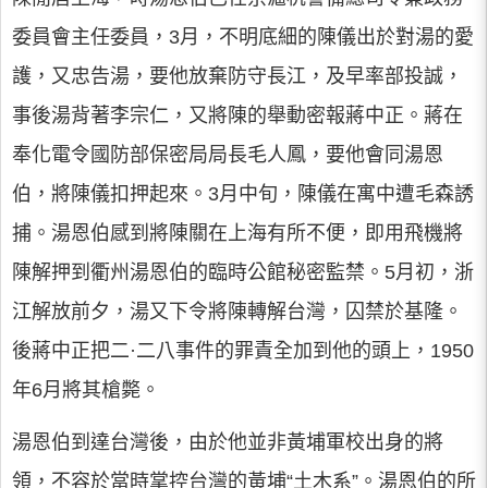
委員會主任委員，3月，不明底細的陳儀出於對湯的愛
護，又忠告湯，要他放棄防守長江，及早率部投誠，
事後湯背著李宗仁，又將陳的舉動密報蔣中正。蔣在
奉化電令國防部保密局局長毛人鳳，要他會同湯恩
伯，將陳儀扣押起來。3月中旬，陳儀在寓中遭毛森誘
捕。湯恩伯感到將陳關在上海有所不便，即用飛機將
陳解押到衢州湯恩伯的臨時公館秘密監禁。5月初，浙
江解放前夕，湯又下令將陳轉解台灣，囚禁於基隆。
後蔣中正把二·二八事件的罪責全加到他的頭上，1950
年6月將其槍斃。
湯恩伯到達台灣後，由於他並非黃埔軍校出身的將
領，不容於當時掌控台灣的黃埔“土木系”。湯恩伯的所