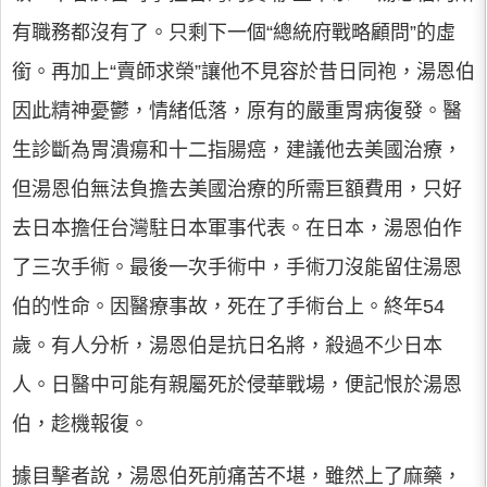
有職務都沒有了。只剩下一個“總統府戰略顧問”的虛
銜。再加上“賣師求榮”讓他不見容於昔日同袍，湯恩伯
因此精神憂鬱，情緒低落，原有的嚴重胃病復發。醫
生診斷為胃潰瘍和十二指腸癌，建議他去美國治療，
但湯恩伯無法負擔去美國治療的所需巨額費用，只好
去日本擔任台灣駐日本軍事代表。在日本，湯恩伯作
了三次手術。最後一次手術中，手術刀沒能留住湯恩
伯的性命。因醫療事故，死在了手術台上。終年54
歲。有人分析，湯恩伯是抗日名將，殺過不少日本
人。日醫中可能有親屬死於侵華戰場，便記恨於湯恩
伯，趁機報復。
據目擊者說，湯恩伯死前痛苦不堪，雖然上了麻藥，