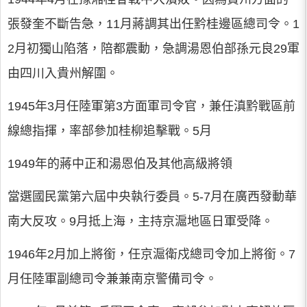
張發奎不斷告急，11月蔣調其出任黔桂邊區總司令。1
2月初獨山陷落，陪都震動，急調湯恩伯部孫元良29軍
由四川入貴州解圍。
1945年3月任陸軍第3方面軍司令官，兼任滇黔戰區前
線總指揮，率部參加桂柳追擊戰。5月
1949年的蔣中正和湯恩伯及其他高級將領
當選國民黨第六屆中央執行委員。5-7月在廣西發動華
南大反攻。9月抵上海，主持京滬地區日軍受降。
1946年2月加上將銜，任京滬衛戍總司令加上將銜。7
月任陸軍副總司令兼兼南京警備司令。