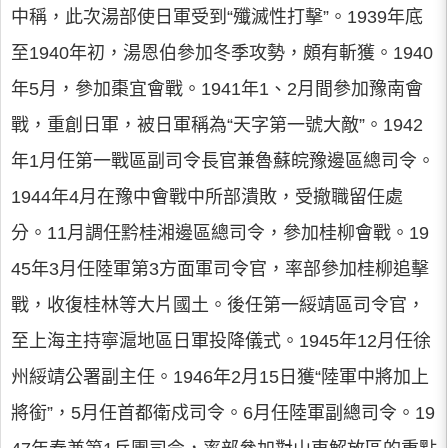
中稱，此次湯部使日軍受到“殲滅性打擊”。1939年底
至1940年初，湯恩伯參加冬季攻勢，頗有斬獲。1940
年5月，參加棗宜會戰。1941年1、2月間參加豫南會
戰，重創日軍，被日軍稱為“天字第一號大敵”。1942
年1月任第一戰區副司令長官兼魯蘇皖豫邊區總司令。
1944年4月在豫中會戰中所部潰敗，受撤職留任處
分。11月調任黔桂湘邊區總司令，參加桂柳會戰。19
45年3月任陸軍第3方面軍司令官，率部參加桂柳追擊
戰，收復桂林等大片國土。後任第一綏靖區司令官，
至上海主持寧滬地區日軍投降儀式。1945年12月任徐
州綏靖公署副主任。1946年2月15日獲“陸軍中將加上
將銜”，5月任首都衛戍司令。6月任陸軍副總司令。19