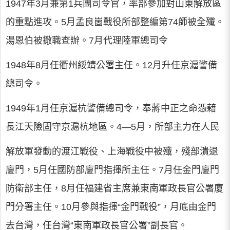
1947年3月兼第1兵團司令官，率部參加對山東解放區
的重點進攻。5月孟良崮戰役所部整編第74師被全殲。
湯恩伯被撤職查辦。7月代理陸軍總司令
1948年8月任衢州綏靖公署主任。12月升任京滬警備
總司令。
1949年1月任京滬杭警備總司令，奉蔣中正之命憑藉
長江天險固守京滬杭地區。4—5月，所部主力在人民
解放軍發動的渡江戰役、上海戰役中被殲，殘部潰退
廈門，5月任國防部廈門指揮所主任。7月任金門廈門
防衛部主任，8月任福建省主席兼東南軍政長官公署廈
門分署主任。10月參與指揮“金門戰役”，月底由金門
去台灣，任台灣“東南軍政長官公署”副長官。