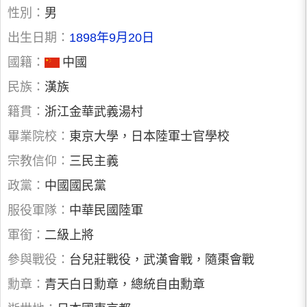
性別：
男
出生日期：
1898年9月20日
國籍：
中國
民族：
漢族
籍貫：
浙江金華武義湯村
畢業院校：
東京大學，日本陸軍士官學校
宗教信仰：
三民主義
政黨：
中國國民黨
服役軍隊：
中華民國陸軍
軍銜：
二級上將
參與戰役：
台兒莊戰役，武漢會戰，隨棗會戰
勳章：
青天白日勳章，總統自由勳章