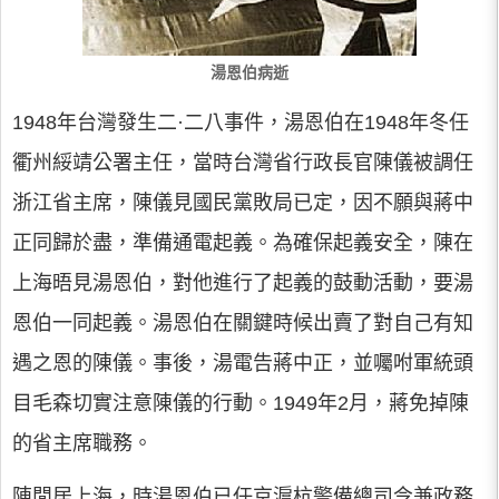
湯恩伯病逝
1948年台灣發生二·二八事件，湯恩伯在1948年冬任
衢州綏靖公署主任，當時台灣省行政長官陳儀被調任
浙江省主席，陳儀見國民黨敗局已定，因不願與蔣中
正同歸於盡，準備通電起義。為確保起義安全，陳在
上海晤見湯恩伯，對他進行了起義的鼓動活動，要湯
恩伯一同起義。湯恩伯在關鍵時候出賣了對自己有知
遇之恩的陳儀。事後，湯電告蔣中正，並囑咐軍統頭
目毛森切實注意陳儀的行動。1949年2月，蔣免掉陳
的省主席職務。
陳閒居上海，時湯恩伯已任京滬杭警備總司令兼政務