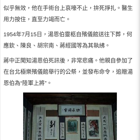
似乎無效，他在手術台上哀嚎不止，拚死掙扎。醫生
用力按住，直至力竭而亡。
1954年7月15日，湯恩伯靈柩自殯儀館送往下葬，何
應欽、陳良、胡宗南、蔣經國等為其執紼。
蔣中正聞知湯恩伯死訊後，非常悲痛。他親自參加了
在台北極樂殯儀館舉行的公祭，並發布命令，追贈湯
恩伯為“陸軍上將”。