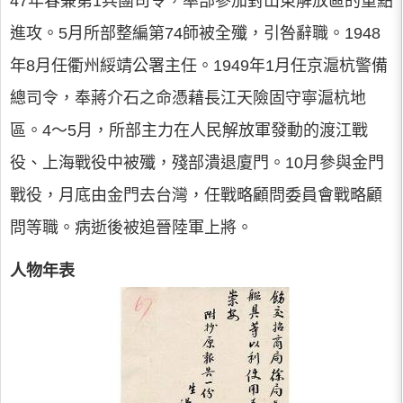
47年春兼第1兵團司令，率部參加對山東解放區的重點
進攻。5月所部整編第74師被全殲，引咎辭職。1948
年8月任衢州綏靖公署主任。1949年1月任京滬杭警備
總司令，奉蔣介石之命憑藉長江天險固守寧滬杭地
區。4～5月，所部主力在人民解放軍發動的渡江戰
役、上海戰役中被殲，殘部潰退廈門。10月參與金門
戰役，月底由金門去台灣，任戰略顧問委員會戰略顧
問等職。病逝後被追晉陸軍上將。
人物年表