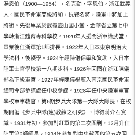
湯恩伯（1900—1954），名克勤，字恩伯，浙江武義
人。國民革命軍高級將領，抗戰名將，陸軍中將加上
將銜。先後畢業於武義壺山國小堂、金華省立第七中
學轉浙江體育專科學校。1920年入援閩浙軍講武堂，
畢業後任浙軍第1師排長。1922年入日本東京明治大
學法科，後輟學。1924年經陳儀保舉和資助，入日本
陸軍士官學校第十八期步科。1926年回國在浙江陳儀
部為下級軍官。1927年經陳儀舉薦入南京國民革命軍
總司令部參謀處任中校參謀。1928年任中央陸軍軍官
學校軍事教官，第6期步兵大隊第一大隊大隊長，在校
期間著《步兵中隊(連)教練之研究》，博得蔣介石賞
識。1931年初，參加對紅軍的第二次圍剿，12月升任
陸軍第2師師長。1934年參加對中央蘇區的第五次圍