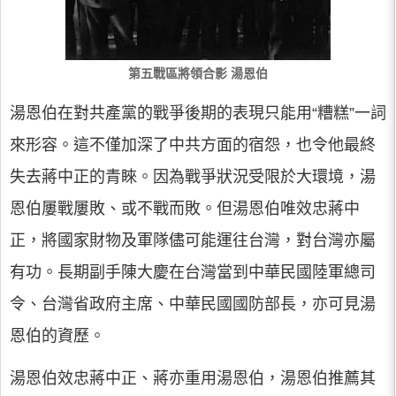
第五戰區將領合影 湯恩伯
湯恩伯在對共產黨的戰爭後期的表現只能用“糟糕”一詞
來形容。這不僅加深了中共方面的宿怨，也令他最終
失去蔣中正的青睞。因為戰爭狀況受限於大環境，湯
恩伯屢戰屢敗、或不戰而敗。但湯恩伯唯效忠蔣中
正，將國家財物及軍隊儘可能運往台灣，對台灣亦屬
有功。長期副手陳大慶在台灣當到中華民國陸軍總司
令、台灣省政府主席、中華民國國防部長，亦可見湯
恩伯的資歷。
湯恩伯效忠蔣中正、蔣亦重用湯恩伯，湯恩伯推薦其