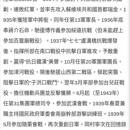
剿，連敗紅軍，並率先攻入蘇維埃共和國首都瑞金。1
935年獲陸軍中將銜，同年任第13軍軍長。1936年底
奉蔣介石命，馳援傅作義參加綏遠抗戰（但未能趕上
參加百靈廟戰役）。1937年“七七”盧溝橋抗戰爆發
後，指揮所部在南口戰役中抗擊日軍進攻，予敵重
創，贏得“抗日鐵漢”美譽。10月任第20軍團軍團長，
參加漳河戰役，隨後馳援山西第二戰區，發起突襲、
阻擊日軍的“子洪口戰鬥”。翌年3月率部參加台兒莊戰
役，擔任機動兵團並反擊獲勝。6月起（至1943年）
任第31集團軍總司令，參加武漢會戰。1939年春夏兼
職主持國民政府軍委會南嶽幹部游擊訓練班。1939年
5月參加隨棗會戰，再次重創日軍，岡村寧次在回憶錄