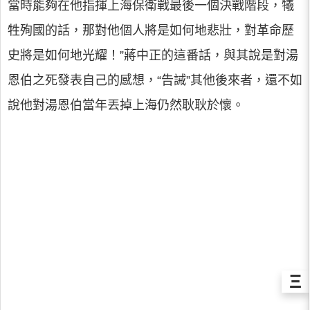
當時能夠在他指揮上海保衛戰最後一個決戰階段，犧
牲殉國的話，那對他個人將是如何地悲壯，對革命歷
史將是如何地光耀！”蔣中正的這番話，與其說是對湯
恩伯之死發表自己的感想，“告誡”其他後來者，還不如
說他對湯恩伯當年丟掉上海仍然耿耿於懷。
Ξ