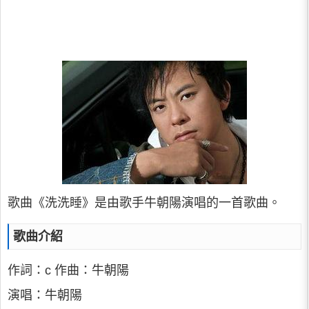
歌曲《洗洗睡》是由歌手牛朝陽演唱的一首歌曲。
歌曲介紹
作詞：c 作曲：牛朝陽
演唱：牛朝陽