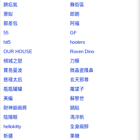
臍疝氣
舞街區
褒姒
郎朗
郵差包
阿福
55
GF
hit5
hooters
OUR HOUSE
Roven Dino
傾城之戀
刀模
寶島曼波
微晶瓷隆鼻
慈禧太后
玄天邪尊
瓶瓶罐罐
羅望子
美編
蘇黎世
財神爺麻將
鍋貼
陰陽眼
馮淬帆
hellokitty
全身麻醉
新疆
果糖