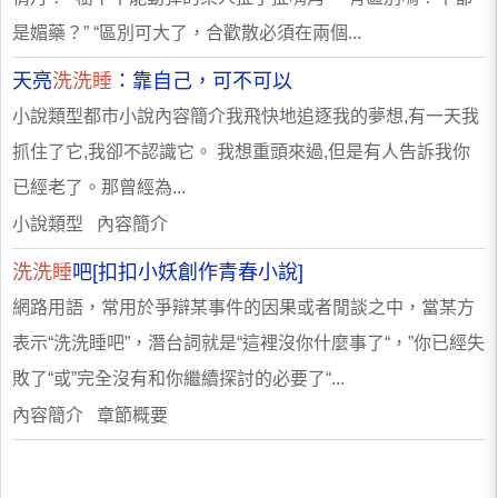
是媚藥？” “區別可大了，合歡散必須在兩個...
天亮
洗洗睡
：靠自己，可不可以
小說類型都市小說內容簡介我飛快地追逐我的夢想,有一天我
抓住了它,我卻不認識它。 我想重頭來過,但是有人告訴我你
已經老了。那曾經為...
小說類型 內容簡介
洗洗睡
吧[扣扣小妖創作青春小說]
網路用語，常用於爭辯某事件的因果或者閒談之中，當某方
表示“洗洗睡吧”，潛台詞就是“這裡沒你什麼事了“，”你已經失
敗了“或”完全沒有和你繼續探討的必要了“...
內容簡介 章節概要