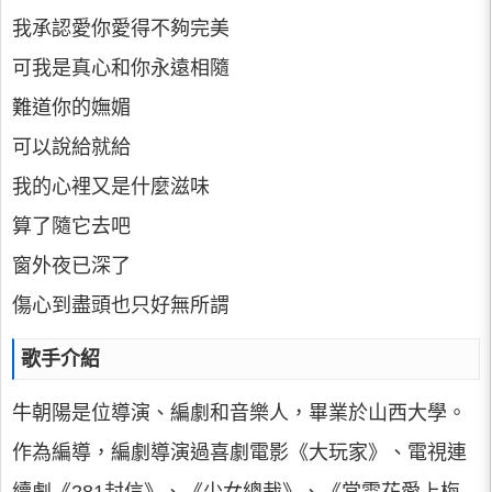
我承認愛你愛得不夠完美
可我是真心和你永遠相隨
難道你的嫵媚
可以說給就給
我的心裡又是什麼滋味
算了隨它去吧
窗外夜已深了
傷心到盡頭也只好無所謂
歌手介紹
牛朝陽是位導演、編劇和音樂人，畢業於山西大學。
作為編導，編劇導演過喜劇電影《大玩家》、電視連