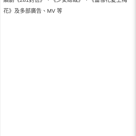
續劇《281封信》、《少女總裁》、《當雪花愛上梅
花》及多部廣告、MV 等