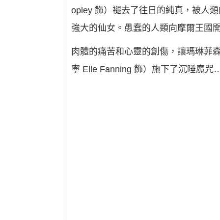
opley 飾）褪去了往日的純真，被人類的
強大的仙女。愚蠢的人類向摩爾王國
肉體的痛苦和心靈的創傷，讓瑪琳菲森
寧 Elle Fanning 飾）施下了沉睡魔咒