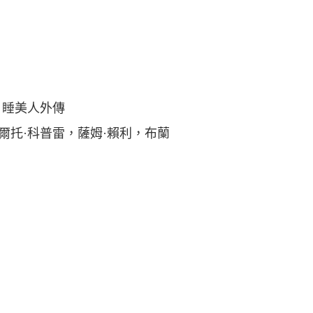
，睡美人外傳
爾托·科普雷，薩姆·賴利，布蘭