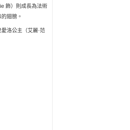
lie 飾）則成長為法術
森的翅膀。
愛洛公主（艾麗·范