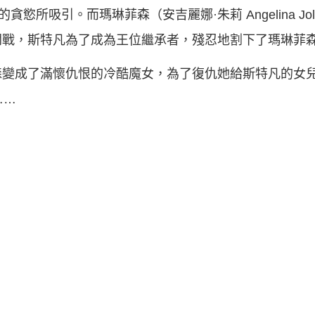
貪慾所吸引。而瑪琳菲森（安吉麗娜·朱莉 Angelina Jo
開戰，斯特凡為了成為王位繼承者，殘忍地割下了瑪琳菲
變成了滿懷仇恨的冷酷魔女，為了復仇她給斯特凡的女兒
……