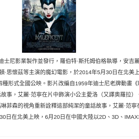
一部由迪士尼影業製作並發行，羅伯特·斯托姆伯格執導，安吉
頓·思懷茲等主演的魔幻電影，於2014年5月30日在北美上
巨幕四種形式全國公映。影片改編自1959年迪士尼老牌動畫
故事，艾麗·范寧在片中飾演小公主愛洛（又譯奧羅拉）。
琳菲森的視角重新詮釋這部純潔的童話故事，艾麗·范寧
30日在北美上映，6月20日在中國大陸以2D、3D、IMA