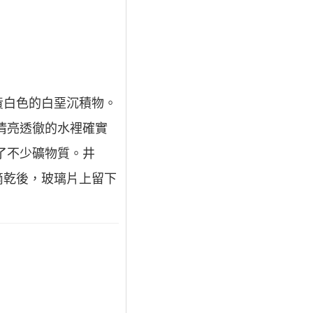
黃白色的白堊沉積物。
清亮透徹的水裡確實
了不少礦物質。井
滴乾後，玻璃片上留下