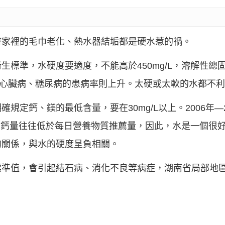
時家裡的毛巾老化、熱水器結垢都是硬水惹的禍。
準，水硬度要適度，不能高於450mg/L，溶解性總固體（T
低，心臟病、糖尿病的患病率則上升。太硬或太軟的水都不
規定鈣、鎂的最低含量，要在30mg/L以上。2006年—
攝入的鈣量往往低於每日營養物質推薦量，因此，水是一個很
的關係，與水的硬度呈負相關。
標準值，會引起結石病、消化不良等病症，湖南省局部地