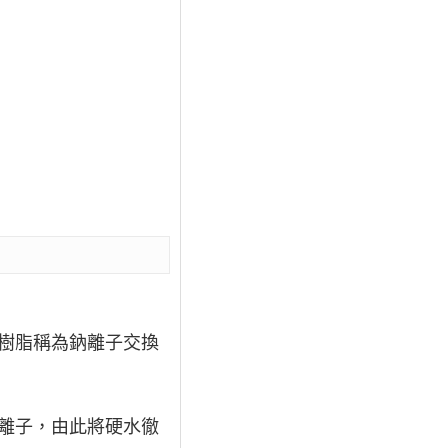
樹脂稱為鈉離子交換
。
離子，由此將硬水徹