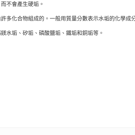
，而不會產生硬垢。
由許多化合物組成的。一般用質量分數表示水垢的化學成
鈣鎂水垢、矽垢、磷酸鹽垢、鐵垢和銅垢等。