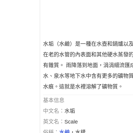
水垢（水鹼）是一種在水壺和鍋爐以
在老的水管的內表面和其他硬水蒸發的
有雜質。 雨降落到地面，涓涓細流匯
水、泉水等地下水中含有更多的礦物
水痕。這就是水裡溶解了礦物質。
基本信息
中文名：
水垢
英文名：
Scale
俗稱：
水鹼
，水銹