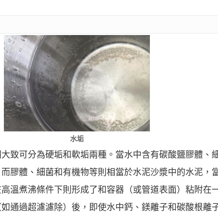
水垢
同大致可分為硬垢和軟垢兩種。當水中含有碳酸鹽膠體、
，而膠體、細菌和有機物等則相當於水泥沙漿中的水泥，
在高溫煮沸條件下則形成了和容器（或管道表面）粘附在
（如通過超濾濾除）後，即使水中鈣、鎂離子和碳酸根離