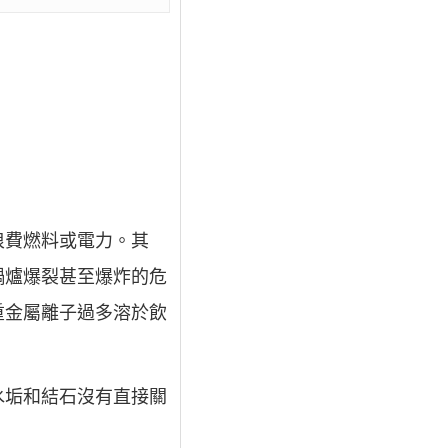
浪費燃料或電力。其
鍋爐爆裂甚至爆炸的危
重金屬離子過多溶於飲
水垢和結石沒有直接關