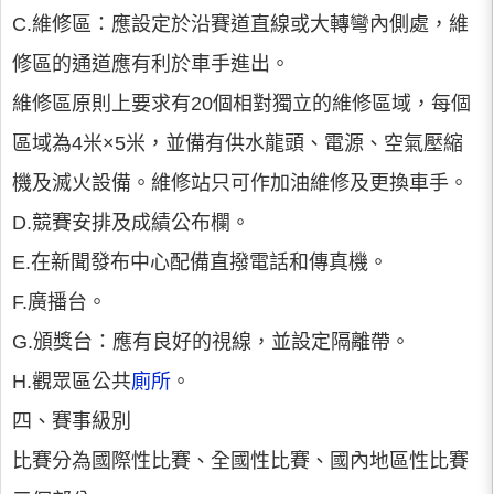
C.維修區：應設定於沿賽道直線或大轉彎內側處，維
修區的通道應有利於車手進出。
維修區原則上要求有20個相對獨立的維修區域，每個
區域為4米×5米，並備有供水龍頭、電源、空氣壓縮
機及滅火設備。維修站只可作加油維修及更換車手。
D.競賽安排及成績公布欄。
E.在新聞發布中心配備直撥電話和傳真機。
F.廣播台。
G.頒獎台：應有良好的視線，並設定隔離帶。
H.觀眾區公共
廁所
。
四、賽事級別
比賽分為國際性比賽、全國性比賽、國內地區性比賽