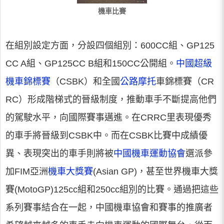
機車比賽
在組別設定方面，分設四個組別：600CC組、GP125
CC A組、GP125CC B組和150CC公開組。
中國超級
機車錦標賽
（CSBK）和全國
公路摩托
車錦標賽（CR
RC）形成階梯式的晉級制度，推動車手不斷提高他們
的駕駛水平，向國際賽事邁進。在CRRC里表現優秀
的車手將晉級到CSBK中。而在CSBK比賽中成績優
異、表現突出的車手則將被
中國機車運動協會
選派參
加FIM亞洲
機車大獎賽
(Asian GP)，甚至世界機車大獎
賽(MotoGP)125cc組和250cc組別的比賽。通過把這些
系列賽事結合在一起，中國機車協會和賽事的推廣者