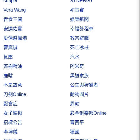
supper
SYNERGY
Vera Wang
初音實
吞食三國
娛樂新聞
安達佑實
幸福計程車
愛情避風港
教宗辭職
曹興誠
死亡冰柱
氣壓
汽水
茶樹精油
阿米奇
鹿晗
黑道家族
不是故意
公主與狩獵者
刀劍Online
動物圖片
厭食症
周勃
女子監獄
彩金俱樂部Online
招標公告
曹西平
李坤儀
獵國