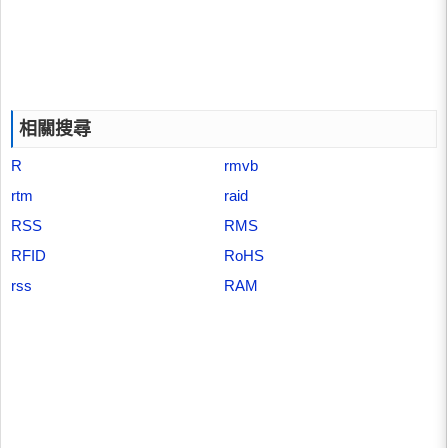
相關搜尋
R
rmvb
rtm
raid
RSS
RMS
RFID
RoHS
rss
RAM