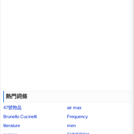
熱門詞條
47號物品
air max
Brunello Cucinelli
Frequency
literature
men