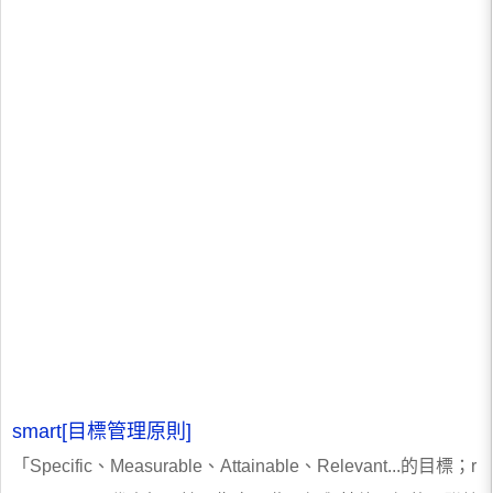
smart[目標管理原則]
「Specific、Measurable、Attainable、Relevant...的目標；r