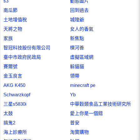
s3
動態圖片
南瓜節
回到過去
土地增值稅
城隍爺
天將之物
女人的香氣
家族
新焦點
智冠科技股份有限公司
樸河善
臺中市政府民政局
虛擬區域網
賽爾號
躲貓貓
金玉良言
領帶
AKG K450
minecraft pe
Schwarzkopf
Yb
三星s5830i
中華穀類食品工業技術研究所
太鼓
愛上你是一個錯
搞鬼2
普安
海上診療所
淘寶購物