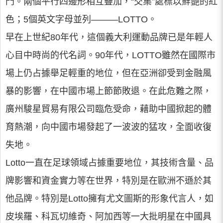
門。兩個平行四邊形相互疊加，“交集”處標以鮮艷的紅
色；5個英文字母並列———LOTTO。
早在上世紀80年代，這個義大利運動品牌已是年輕人
心目中時尚的代名詞。90年代，LOTTO雖然在國際市
場上仍占據舉足輕重的地位，但在亞洲卻受到金融風
暴的影響，在中國市場上節節敗退。在此危難之際，
廣州駿星貿易有限公司臨危受命，藉助中國掀起的體
育熱潮，向中國市場發起了一波波的猛攻，全面收復
失地。
Lotto一直在足球領域占據重要地位，其技術含量、品
牌影響和資金實力等在世界，特別是在歐洲不遜於其
他品牌。特別是Lotto擁有尤文圖斯的形象代言人，如
皮埃羅、科瓦切維奇、阿加西等一大批明星在中國具