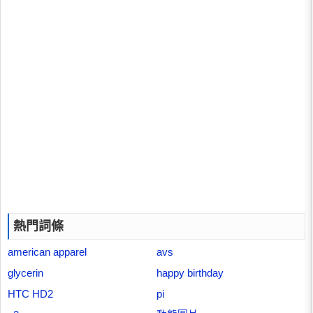
熱門詞條
american apparel
avs
glycerin
happy birthday
HTC HD2
pi