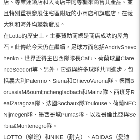
店、專業連鎖店和大商店中的專櫃來銷售其產品。並
且特別重視發展住宅區附近的小商店和旗艦店，在義
大利和海外均蓬勃發展。
在Lotto的歷史上，主要贊助商總是商店成功的屋角
石。此傳統今天仍在繼續，足球方面包括AndriyShevc
henko、世界盃得主巴西隊隊長Cafu、荷蘭球星Clare
nceSeedorf等。另外，它還與許多球隊共同進步，包
括義大利Palermo、Siena和ChievoVerona隊、德國B
orussiaM&ouml;nchengladbach和Mainz隊、西班牙R
ealZaragoza隊、法國Sochaux隊Toulouse、荷蘭NEC
Nijmegen隊、墨西哥城Pumas隊、以及哥倫比亞與Se
rbia&Montenegro隊。
LOTTO（樂途）和NIKE（耐克）、ADIDAS（愛迪