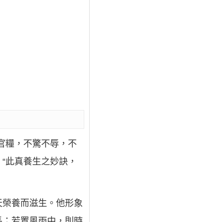
官糧，不驚不辱，不
：“此真養生之妙訣，
天榮養而滋生。他形象
長；若置風雨中，則時