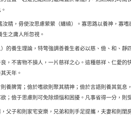
此。
搖汝精，毋使汝思慮縈縈（纏繞）。寡思路以養神，寡嗜
養生之庸人所忽視。
人）的養生理論，特彆強調善養生者必以慈、儉、和、靜
善良，不害物不損人，一片慈祥之心。這種慈祥、仁愛的
養其天年。
食則養脾胃；儉於嗜欲則聚其精神；儉於言語則養其氣息
寡欲；儉于思慮則可免除煩惱和困擾。凡事省得一分，則
興，父子和則家宅安樂，兄弟和則手足提攜，夫妻和則閨