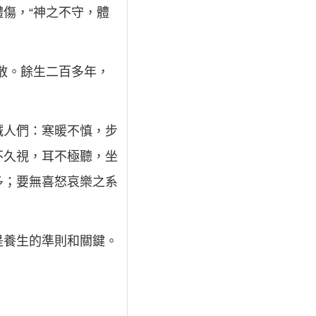
傷，“神之不守，體
散。餘生二百多年，
誡人們：寒暖不慎，步
不久視，耳不極聽，坐
多；要無喜怒哀樂之系
是養生的準則和關鍵。