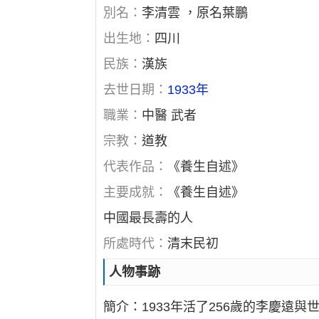
別名：
李清雲 ，原名葉鵬
出生地：
四川
民族：
漢族
去世日期：
1933年
職業：
中醫 武者
宗教：
道教
代表作品：
《養生自述》
主要成就：
《養生自述》
中國最長壽的人
所處時代：
清末民初
人物事跡
簡介：1933年活了256歲的李慶遠與