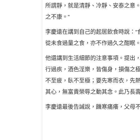
所謂靜，就是清靜、冷靜、安泰之意。
之不康。”
李慶遠在講到自己的起居飲食時說：“
從未食過量之食，亦不作過久之酣眠。
他還講到生活細節的注意事項。提出
行過疾，酒色淫樂，皆傷身，損傷之
不至疲，臥不至極；要先寒而衣，先
其心，無富貴榮辱之動其念。此乃長
李慶遠最後告誡說，饑寒痛癢，父母