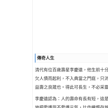
傳奇人生
清代有位百歲壽星李慶遠，他生前十分
欠人債而起利，不入典當之門庭，只消
益壽之良箴也。得此可長生，不必采
李慶遠認為：人的壽命有長有短，這
地把愛護與不愛護元氣，比作蠟燭存