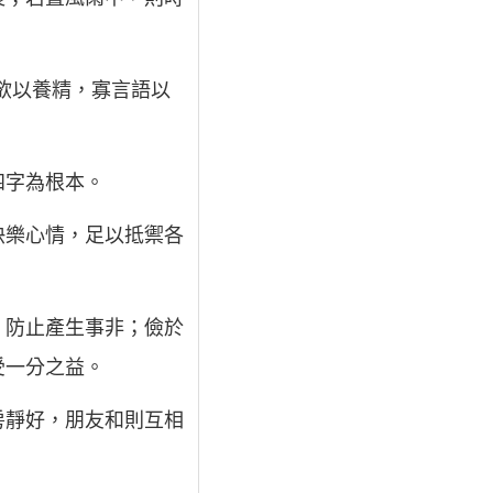
欲以養精，寡言語以
四字為根本。
快樂心情，足以抵禦各
，防止產生事非；儉於
受一分之益。
房靜好，朋友和則互相