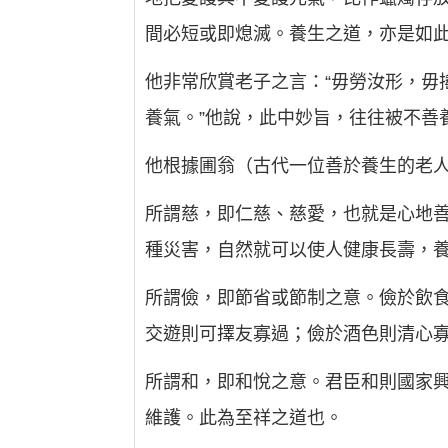
間必短或即熄滅。養生之道，亦是如
他非常欣賞老子之言：“毋勞汝形，毋
養氣。”他說，此中妙旨，往往被不善
他根據圃翁（古代一位善於養生的老
所謂慈，即仁慈、慈愛，也就是心地
種災害，自然就可以使人健康長壽，
所謂儉，即節省或節制之意。儉於飲
交遊則可擇友寡過；儉於酒色則清心
所謂和，即和悅之意。君臣和則國家
維護。此為至祥之道也。