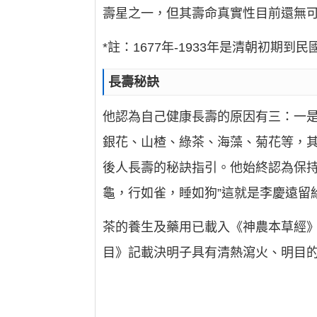
壽星之一，但其壽命真實性目前還無
*註：1677年-1933年是清朝初期到民
長壽秘訣
他認為自己健康長壽的原因有三：一
銀花、山楂、綠茶、海藻、菊花等，其
後人長壽的秘訣指引。他始終認為保持
龜，行如雀，睡如狗”這就是李慶遠留
茶的養生及藥用已載入《神農本草經
目》記載決明子具有清熱瀉火、明目