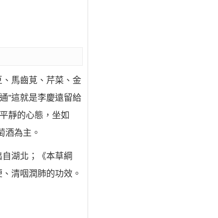
豆、馬齒莧、芹菜、金
通”這就是李慶遠留給
種平靜的心態，坐如
萄酒為主。
出自湖北；《本草綱
便、清咽潤肺的功效。