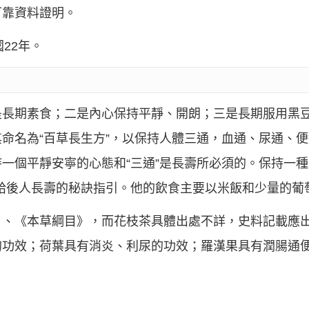
可靠資料證明。
國22年。
是長期素食；二是內心保持平靜、開朗；三是長期服用黑
命名為“百草長生方”，以保持人體三通，血通、尿通、便
一個平靜安寧的心態和“三通”是長壽所必須的。保持一
給後人長壽的秘訣指引。他的飲食主要以米飯和少量的葡
》、《本草綱目》，而花枝茶具體出處不詳，史料記載應
的功效；荷葉具有消炎、利尿的功效；羅漢果具有潤腸通