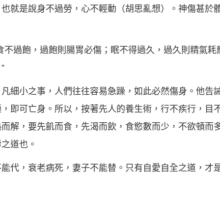
也就是說身不過勞，心不輕動（胡思亂想）。神傷甚於體
食不過飽，過飽則腸胃必傷；眠不得過久，過久則精氣耗
”
，凡細小之事，人們往往容易急躁，如此必然傷身。他告
極，即可亡身。所以，按著先人的養生術，行不疾行，目
熱而解，要先飢而食，先渴而飲，食慾數而少，不欲頓而
壽之道也。
不能代，衰老病死，妻子不能替。只有自愛自全之道，才