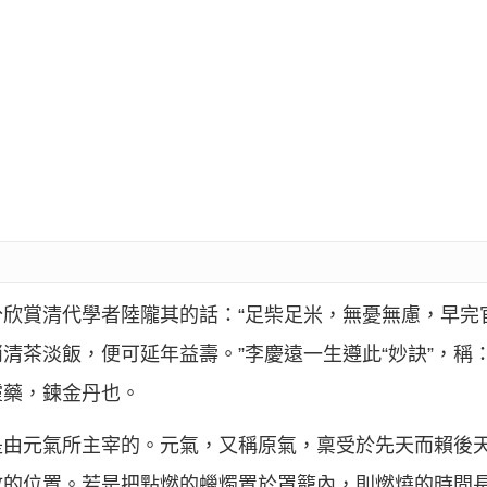
欣賞清代學者陸隴其的話：“足柴足米，無憂無慮，早完
清茶淡飯，便可延年益壽。”李慶遠一生遵此“妙訣”，稱
靈藥，鍊金丹也。
是由元氣所主宰的。元氣，又稱原氣，稟受於先天而賴後
放的位置。若是把點燃的蠟燭置於罩籠內，則燃燒的時間