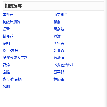
相關搜尋
李升燕
山東梆子
抗敵演劇隊
贛劇
馮鞏
閆劍波
劉亦菲
陳澍
姚明
李宇春
麥可·喬丹
金喜善
奧運會鐵人三項
婚紗照
曹煒
《雙色婚紗》
秦腔
雷華鋒
麥可·傑克遜
林熙蕾
呂劇