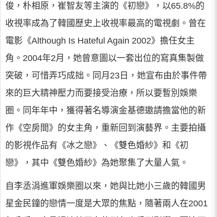
俊，朴相原，崔智友等主演的《初戀》，以65.8%的
收視率成為了韓國歷史上收視率最高的電視劇。曾在
電影《Although Is Hateful Again 2002》擔任女主
角。2004年2月，她曾意圖以一套出位的寫真集製做
突破，可惜弄巧成拙。同月23日，她宣布由於事件帶
來的巨大精神壓力而要接受治療，所以要暫別娛樂
圈。同年年中，獲得著名導演金基德邀請擔當他的新
作《空房間》的女主角，重新回到演藝界。主要拍攝
的影視作品有《冰之戀》、《雙色婚紗》和《初
戀》，其中《雙色婚紗》為她聚集了大量人氣。
自李丞涓進軍娛樂圈以來，她與比她小三歲的韓國男
星金民鐘的戀情一度是大眾的焦點，隨著兩人在2001