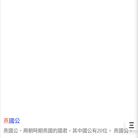
燕
國公
Ξ
燕國公，周朝時期燕國的國君，其中國公有20位。 燕國公，