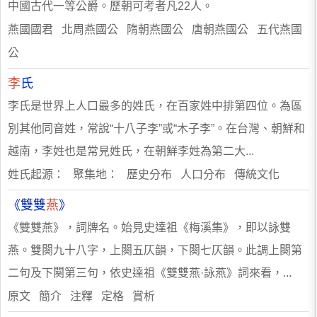
中國古代一等公爵。歷朝可考者凡22人。
燕國國君 北周燕國公 隋朝燕國公 唐朝燕國公 五代燕國
公
李
氏
李氏是世界上人口最多的姓氏，在百家姓中排第四位。為區
別其他同音姓，常說“十八子李”或“木子李”。在台灣、朝鮮和
越南，李姓也是常見姓氏，在朝鮮李姓為第二大...
姓氏起源： 聚集地： 歷史分布 人口分布 傳統文化
《雙雙
燕
》
《雙雙燕》，詞牌名。始見史達祖《梅溪集》，即以詠雙
燕。雙闋九十八字，上闋五仄韻，下闋七仄韻。此調上闋第
二句及下闋第三句，依史達祖《雙雙燕·詠燕》詞來看，...
原文 簡介 注釋 定格 賞析