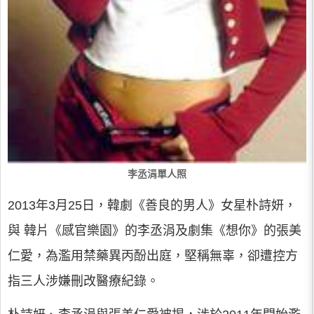
李丞涓單人照
2013年3月25日，韓劇《善良的男人》女星朴詩妍，
與 韓片《感官樂園》的李丞涓及劇集《想你》的張美
仁愛，為濫用禁藥異丙酚出庭，堅稱無辜，卻遭控方
指三人涉嫌刪改醫療紀錄。