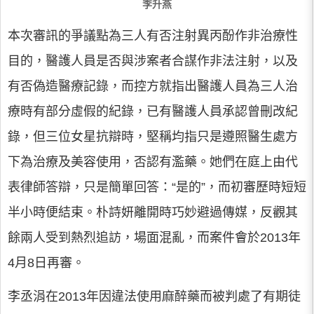
李升燕
本次審訊的爭議點為三人有否注射異丙酚作非治療性
目的，醫護人員是否與涉案者合謀作非法注射，以及
有否偽造醫療記錄，而控方就指出醫護人員為三人治
療時有部分虛假的紀錄，已有醫護人員承認曾刪改紀
錄，但三位女星抗辯時，堅稱均指只是遵照醫生處方
下為治療及美容使用，否認有濫藥。她們在庭上由代
表律師答辯，只是簡單回答：“是的”，而初審歷時短短
半小時便結束。朴詩妍離開時巧妙避過傳媒，反觀其
餘兩人受到熱烈追訪，場面混亂，而案件會於2013年
4月8日再審。
李丞涓在2013年因違法使用麻醉藥而被判處了有期徒