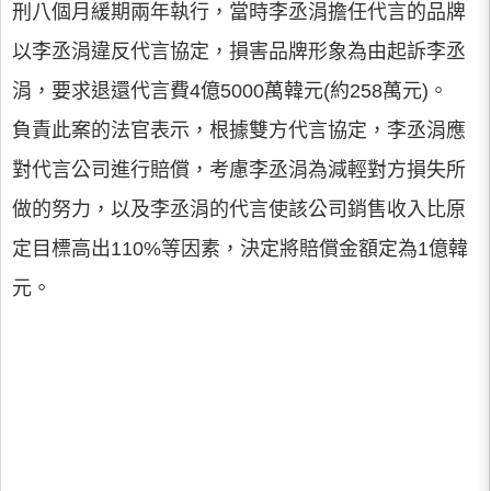
刑八個月緩期兩年執行，當時李丞涓擔任代言的品牌
以李丞涓違反代言協定，損害品牌形象為由起訴李丞
涓，要求退還代言費4億5000萬韓元(約258萬元)。
負責此案的法官表示，根據雙方代言協定，李丞涓應
對代言公司進行賠償，考慮李丞涓為減輕對方損失所
做的努力，以及李丞涓的代言使該公司銷售收入比原
定目標高出110%等因素，決定將賠償金額定為1億韓
元。