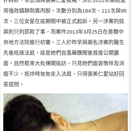
朴詩妍、李丞涓與張美仁愛被揭，涉於2011年開始濫
用強效鎮靜劑異丙酚，次數分別為184次、111次與95
次，三位女星在這期間中被正式起訴，另一涉案的鉉
英則只判罰款了事，而案件2013年3月25日在首爾中
央地方法院進行初審。三人於昨早與兩名涉案的醫生
先後抵達法庭，這是她們自濫藥醜聞後首度公開露
面，自然惹來大批傳聞追訪，只見她們面容憔悴及消
瘦不少，抵埗時匆匆走入法庭，只得張美仁愛站好回
答提問。