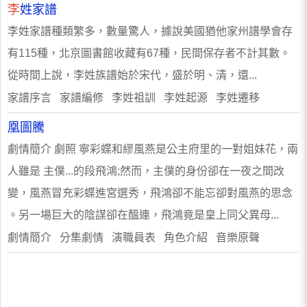
李
姓家譜
李姓家譜種類繁多，數量驚人，據說美國猶他家州譜學會存
有115種，北京圖書館收藏有67種，民間保存者不計其數。
從時間上說，李姓族譜始於宋代，盛於明、清，還...
家譜序言 家譜編修 李姓祖訓 李姓起源 李姓遷移
凰圖騰
劇情簡介 劇照 寧彩蝶和繆風燕是公主府里的一對姐妹花，兩
人雖是 主僕...的段飛鴻;然而，主僕的身份卻在一夜之間改
變，風燕冒充彩蝶進宮選秀，飛鴻卻不能忘卻對風燕的思念
。另一場巨大的陰謀卻在醞連，飛鴻竟是皇上同父異母...
劇情簡介 分集劇情 演職員表 角色介紹 音樂原聲