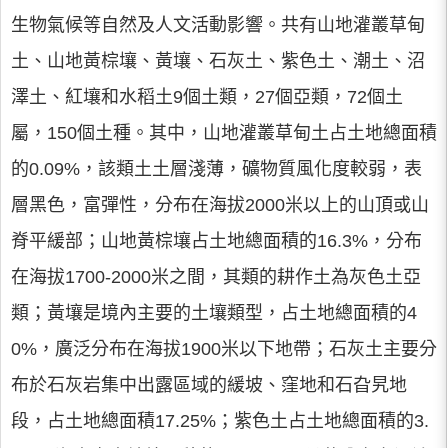
生物氣候等自然及人文活動影響。共有山地灌叢草甸
土、山地黃棕壤、黃壤、石灰土、紫色土、潮土、沼
澤土、紅壤和水稻土9個土類，27個亞類，72個土
屬，150個土種。其中，山地灌叢草甸土占土地總面積
的0.09%，該類土土層淺薄，礦物質風化度較弱，表
層黑色，富彈性，分布在海拔2000米以上的山頂或山
脊平緩部；山地黃棕壤占土地總面積的16.3%，分布
在海拔1700-2000米之間，其類的耕作土為灰色土亞
類；黃壤是境內主要的土壤類型，占土地總面積的4
0%，廣泛分布在海拔1900米以下地帶；石灰土主要分
布於石灰岩集中出露區域的緩坡、窪地和石旮旯地
段，占土地總面積17.25%；紫色土占土地總面積的3.