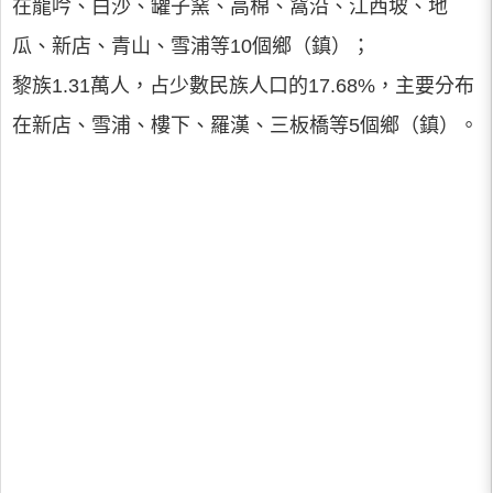
在龍吟、白沙、罐子窯、高棉、窩沿、江西坡、地
瓜、新店、青山、雪浦等10個鄉（鎮）；
黎族1.31萬人，占少數民族人口的17.68%，主要分布
在新店、雪浦、樓下、羅漢、三板橋等5個鄉（鎮）。