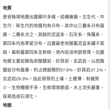
地質
普安縣境地層出露顯示多樣，結構複雜，古生代、中
生代、新生代的地層均有分布，其中以三疊系分布最
廣，二疊系次之，其餘的泥盆系、石灰系、侏羅系、
第四系均為零星分布。出露最老地層屬泥盆系罐子窯
組，最新屬第四系全新統。境內岩溶地貌發育，出露
地層主要岩類為炭酸鹽岩、砂頁岩、玄武岩，以炭酸
鹽岩分布最廣，約占總面積的57.6%，砂頁岩37.1%，
玄武岩29.3%。由此發育的土壤，土層薄、有機質
少、生物種類不多，生態環境脆弱，水土流失嚴重，
容易造成石漠化。
地貌