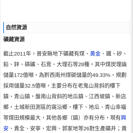
自然資源
礦藏資源
截止2011年，普安縣地下礦藏有煤、
黃金
、鐵、矽、
鉛、鋅、磷礦、石膏、大理石等28種。其中煤炭理論
儲量172億噸，為黔西南州煤碳儲量的49.33%，規劃
採用儲量32.5億噸，主要分布在老鬼山背斜的樓下
鎮、青山鎮，盤南山背斜的地瓜鎮、江西坡鎮、新店
鄉，土城新田測區的窩沿鄉，樓下、地瓜、青山幸福
等煤田規模最大，其他各鄉（鎮）亦有分布，現有
興
安
、貴全、安寧、宏興、郭家地等26對生產礦井；黃