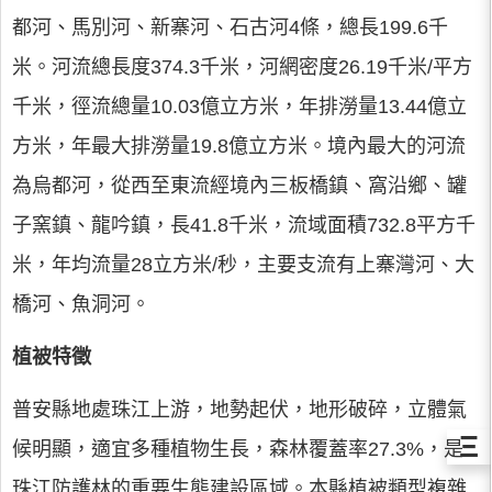
都河、馬別河、新寨河、石古河4條，總長199.6千
米。河流總長度374.3千米，河網密度26.19千米/平方
千米，徑流總量10.03億立方米，年排澇量13.44億立
方米，年最大排澇量19.8億立方米。境內最大的河流
為烏都河，從西至東流經境內三板橋鎮、窩沿鄉、罐
子窯鎮、龍吟鎮，長41.8千米，流域面積732.8平方千
米，年均流量28立方米/秒，主要支流有上寨灣河、大
橋河、魚洞河。
植被特徵
普安縣地處珠江上游，地勢起伏，地形破碎，立體氣
Ξ
候明顯，適宜多種植物生長，森林覆蓋率27.3%，是
珠江防護林的重要生態建設區域。本縣植被類型複雜