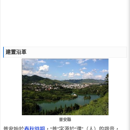
建置沿革
普安縣
普安始於
春秋時期
，“普”字源於“濮”（人）的諧音，