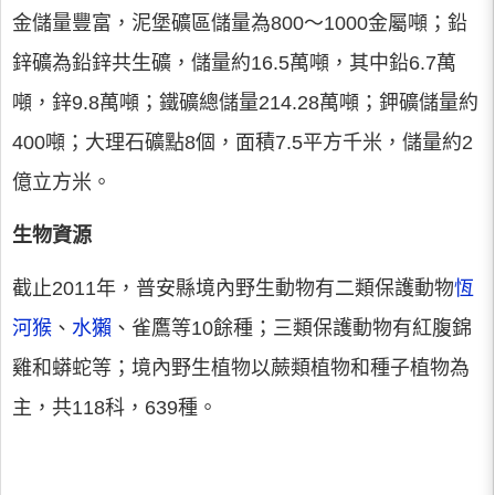
金儲量豐富，泥堡礦區儲量為800～1000金屬噸；鉛
鋅礦為鉛鋅共生礦，儲量約16.5萬噸，其中鉛6.7萬
噸，鋅9.8萬噸；鐵礦總儲量214.28萬噸；鉀礦儲量約
400噸；大理石礦點8個，面積7.5平方千米，儲量約2
億立方米。
生物資源
截止2011年，普安縣境內野生動物有二類保護動物
恆
河猴
、
水獺
、雀鷹等10餘種；三類保護動物有紅腹錦
雞和蟒蛇等；境內野生植物以蕨類植物和種子植物為
主，共118科，639種。