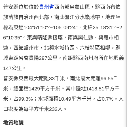
普安縣位於位於
貴州省
西南部烏蒙山區，黔西南布依
族苗族自治州西北部，南北盤江分水嶺地帶，地理坐
標為東經104°51′10"～105°09′24"，北緯25°18′31"～2
6°10′35"。東與晴隆縣接壤，南與興仁縣、興義市相
連，西靠盤州市，北與水城特區、六枝特區相鄰，縣
城東距省會貴陽297公里，南距黔西南州府所在地興義
147公里。
普安縣東西最大距離33千米，南北最大距離96.55千
米，總面積1429平方千米。其中陸地1418.51平方千
米，占99.3%；水域面積10.49平方千米，占0.7%。人
口密度為每平方千米232人。
地質地貌