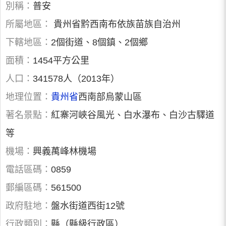
別稱：
普安
所屬地區：
貴州省黔西南布依族苗族自治州
下轄地區：
2個街道、8個鎮、2個鄉
面積：
1454平方公里
人口：
341578人（2013年）
地理位置：
貴州省
西南部烏蒙山區
著名景點：
紅寨河峽谷風光、白水瀑布、白沙古驛道
等
機場：
興義萬峰林機場
電話區碼：
0859
郵編區碼：
561500
政府駐地：
盤水街道西街12號
行政類別：
縣（縣級行政區）