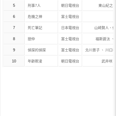
5
刑事7人
朝日電視台
東山紀之 
6
危機之神
富士電視台
7
死亡筆記
日本電視台
山崎賢人、優
8
戀仲
富士電視台
福斯蒼汰 、 
9
偵探的偵探
富士電視台
北川景子 、 川口春奈
10
年齡欺凌
朝日電視台
武井咲、