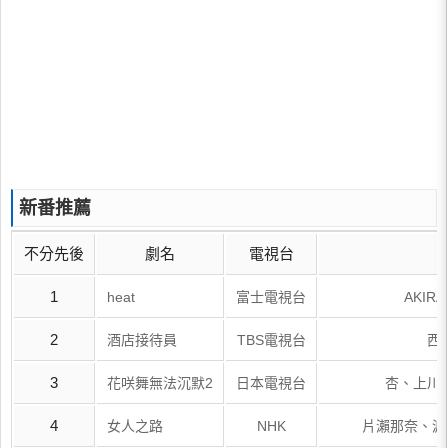
新番推薦
不分先後
劇名
電視台
1
heat
富士電視台
AKI
2
酒店接待員
TBS電視台
西
3
花咲舞無法沉默2
日本電視台
杏、上川
4
女人之路
NHK
片瀨那奈、渡