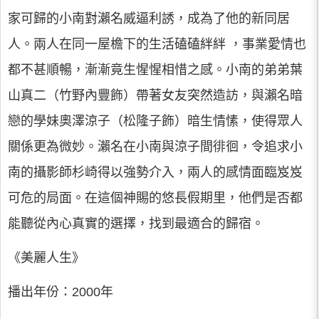
家可歸的小南對瀨名威逼利誘，成為了他的新同居
人。兩人在同一屋檐下的生活磕磕絆絆 ，事業愛情也
都不甚順暢，漸漸竟生惺惺相惜之感。小南的弟弟葉
山真二（竹野內豐飾）帶著女友突然造訪，與瀨名暗
戀的學妹奧澤涼子（松隆子飾）暗生情愫，使得眾人
關係更為微妙。瀨名在小南與涼子間徘徊，令追求小
南的攝影師杉崎得以強勢介入，兩人的感情面臨岌岌
可危的局面。在這個神賜的悠長假期里，他們是否都
能聽從內心真實的選擇，找到最適合的歸宿。
《美麗人生》
播出年份：2000年