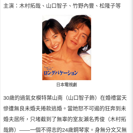
主演：木村拓哉、山口智子、竹野內豐、松隆子等
日本電視劇
30歲的過氣女模特葉山南（山口智子飾）在婚禮當天
慘遭無良未婚夫捲款逃婚。當她怒不可遏的狂奔到未
婚夫居所，只堵截到了無辜的室友瀨名秀俊（木村拓
哉飾）——一個不得志的24歲鋼琴家。身無分文又無