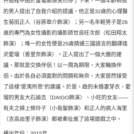
升過程中由於雷電關係突然停了下來，一個年齡稍長
的男人提出了自我介紹的提議，他正是32歲的心理醫
生菊田正人（谷原章介飾演）；另一名年輕男子是26
歲的專門為女性攝影的攝影師世良旺次郎（松田翔太
飾演）；唯一的女性便是25歲精通三國語言的翻譯逢
沢愛瑠（香里奈飾演）。正人提出了一個大膽的建
議，那就是交換伴侶！以一周為期限，大家輪換伴
侶。由於各自必須面對的問題和無奈，大家居然接受
了這樣“匪夷所思”的建議。於是，啟的未婚妻芽衣、愛
瑠的男友大石諭吉（DAIGO飾演）、小旺的女友——
有夫之婦上條玲子（小島聖飾演）和正人的病人海里
（吉高由里子飾演）都被牽扯進了這場遊戲之中。
播出年份：2015年