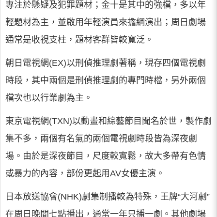
專注於懸疑及犯罪題材；金十是其中的強檔，多以年
輕題材為主，並啟用年輕演員來擔綱演出；周日劇場
通常是收視支柱，題材客群皆較寬泛。
朝日電視網(EX)以刑偵推理劇著稱，現存四個電視劇
時段，其中兩個是刑偵推理劇的專門時檔，另外兩個
檔次也以行業劇為主。
東京電視網(TXN)以動畫和綜藝節目聞名於世，製作劇
集不多，兩個有名氣的兩個電視劇時段皆為深夜劇
場。由於是深夜節目，尺度較寬鬆，故大多帶有色情
或暴力的內容，部份更起用AV女優主演。
日本放送協會(NHK)劇集制播較為特殊，王牌“大河劇”
在周日晚間七點播出，通常一年只播一劇。其他劇場