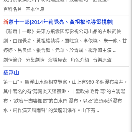
百科名片 基本信息
新
蕭十一郎[2014年鞠覺亮、黃祖權執導電視劇]
《新蕭十一郎》是東方飛雲國際影視公司出品的古裝武俠
劇，由鞠覺亮、黃祖權執導，嚴屹寬、李依曉、 朱一龍、甘
婷婷、呂良偉、張含韻、元華、於青斌、楊淨如主演 ...
劇情簡介 分集劇情 演職員表 角色介紹 音樂原聲
羅浮山
第一山”。 羅浮山水源相當豐富，山上有980 多個瀑布泉井，
其中著名的有“薄霧炎天猶飄渺，十里吹來毛骨 寒”的白漓瀑
布，“跌宕千盡響如雷”的白水門 瀑布，以及“峰頭兩道瀑布
水，飛作滿天風雨聲” 的黃龍洞瀑布。山下有...