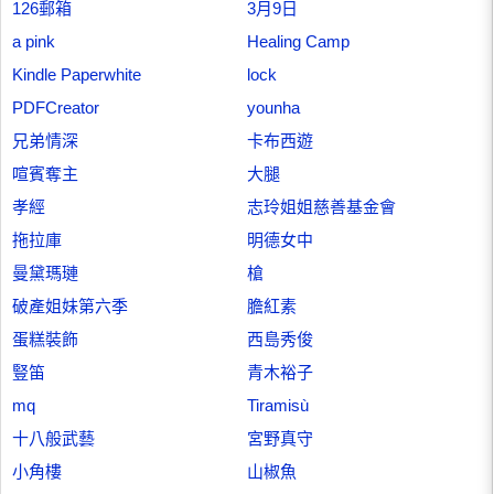
126郵箱
3月9日
a pink
Healing Camp
Kindle Paperwhite
lock
PDFCreator
younha
兄弟情深
卡布西遊
喧賓奪主
大腿
孝經
志玲姐姐慈善基金會
拖拉庫
明德女中
曼黛瑪璉
槍
破產姐妹第六季
膽紅素
蛋糕裝飾
西島秀俊
豎笛
青木裕子
mq
Tiramisù
十八般武藝
宮野真守
小角樓
山椒魚