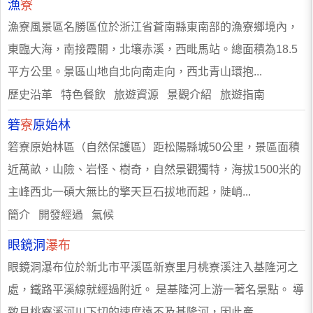
漁
寮
漁寮風景區名勝區位於浙江省蒼南縣東南部的漁寮鄉境內，
東臨大海，南接霞關，北壤赤溪，西毗馬站。總面積為18.5
平方公里。景區山地自北向南走向，西北青山環抱...
歷史沿革 特色餐飲 旅遊資源 景觀介紹 旅遊指南
箬
寮
原始林
箬寮原始林區（自然保護區）距松陽縣城50公里，景區面積
近萬畝，山險、岩怪、樹奇，自然景觀獨特，海拔1500米的
主峰西北一碩大無比的擎天巨石拔地而起，陡峭...
簡介 開發經過 氣候
眼鏡洞
瀑布
眼鏡洞瀑布位於新北市平溪區新寮里月桃寮溪注入基隆河之
處，鐵路平溪線就經過附近。 是基隆河上游一著名景點。 導
致月桃寮溪河川下切的速度遠不及基隆河，因此產...