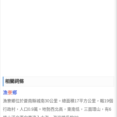
相關詞條
漁
寮
鄉
漁寮鄉位於蒼南縣城南30公里。總面積17平方公里，轄19個
行政村，人口0.9萬。地勢西北高，東南低，三面環山，有6