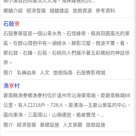
條小溪自西向東流入大海，海岸線長約20...
鄉鎮介紹 經濟發展 城鎮建設 旅遊資源 參考資料
石鼓
寮
石鼓寮景區是一個山青水秀、石怪峰奇、極具田園風光的景
區，在群山環抱中有一湖綠水、靜影沉璧、微波不驚。看，
那石鼓、石鐘、石筍、石桃向人們展示著五彩繽紛的神話世
界。
簡介 名稱由來 人文 旅遊指南 石鼓寮影視城
漁
寮
村
蒼南縣漁寮鄉漁寮村位於溫州市沿海東南端，距蒼南縣城68
公里，有人口218戶、728人，是濱海—玉蒼山景區的中心，
面向東海，三面環山，山嶺逶迤，植被豐茂，...
簡介 經濟發展 基礎設施 人文景觀 旅遊設施