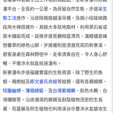
從羅東林管處冬山工作站前為起點，至新寮瀑布前觀
瀑平台，全長約一公里，為保留自然生態，步道采
生
態工法
施作，沿途除兩座越溪吊橋，及兩小段陡峭路
段用木梯搭建外，其餘大多就地取材，利用黑石板或
原木鋪設而成。這條步道景觀相當漂亮，滿眼儘是峰
巒疊翠的綠色山脈，步道邊則是清澈見底的新寮溪，
遊客身處在森林野徑中，走來清爽自在、令人身心舒
暢，不需涉水就能抵達瀑布。
新寮瀑布步道蘊藏豐富的生態資源，除了野生的魚
蝦、褐樹蛙及
斯文豪氏赤蛙
等蛙類，還有各類蝴蝶、
短腹幽蟌
、
薄翅蜻蜓
、及
台灣紫嘯鶇
、鉛色水鶇、台
灣獼猴等。沿途潮濕的蕨類及耐陰植物茂密的生長
著，而蔓藤及附生植物也利用溪谷中豐沛水氣搶攻生