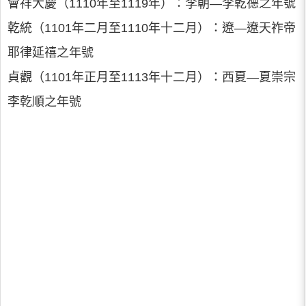
會祥大慶（1110年至1119年）：李朝—李乾德之年號
乾統（1101年二月至1110年十二月）：遼—遼天祚帝
耶律延禧之年號
貞觀（1101年正月至1113年十二月）：西夏—夏崇宗
李乾順之年號