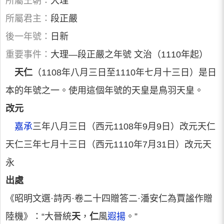
所屬王朝：
大理
所屬君主：
段正嚴
後一年號：
日新
重要事件：
大理—段正嚴之年號 文治（1110年起）
天仁
（1108年八月三日至1110年七月十三日）是日
本的年號之一。使用這個年號的天皇是鳥羽天皇。
改元
嘉承
三年八月三日（西元1108年9月9日）改元天仁
天仁三年七月十三日（西元1110年7月31日）改元天
永
出處
《昭明文選·詩丙·卷二十四贈答二·潘安仁為賈謐作贈
陸機》：“大晉統
天
，
仁
風
遐揚
。”