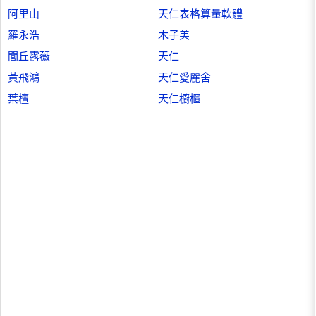
阿里山
天仁表格算量軟體
羅永浩
木子美
閭丘露薇
天仁
黃飛鴻
天仁愛麗舍
葉檀
天仁櫥櫃