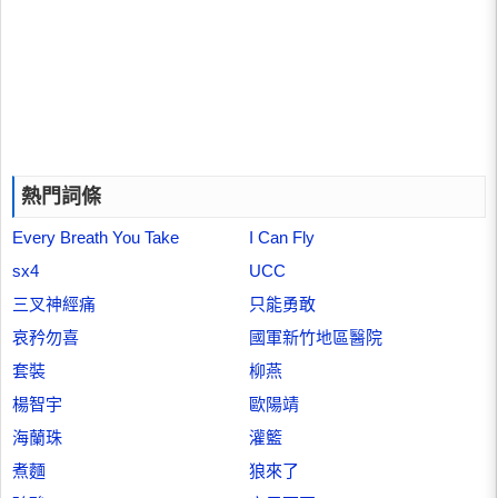
熱門詞條
Every Breath You Take
I Can Fly
sx4
UCC
三叉神經痛
只能勇敢
哀矜勿喜
國軍新竹地區醫院
套裝
柳燕
楊智宇
歐陽靖
海蘭珠
灌籃
煮麵
狼來了