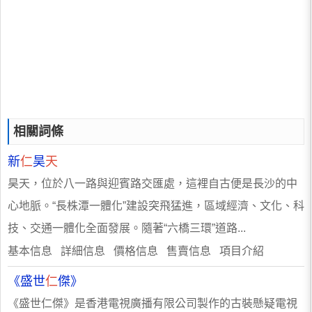
相關詞條
新
仁
昊
天
昊天，位於八一路與迎賓路交匯處，這裡自古便是長沙的中
心地脈。“長株潭一體化”建設突飛猛進，區域經濟、文化、科
技、交通一體化全面發展。隨著“六橋三環”道路...
基本信息 詳細信息 價格信息 售賣信息 項目介紹
《盛世
仁
傑》
《盛世仁傑》是香港電視廣播有限公司製作的古裝懸疑電視