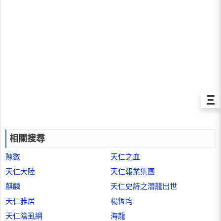
Ξ
相關搜尋
陳數
天仁之血
天仁大陸
天仁報業集團
麒麟
天仁史詩之潛龍出世
天仁雅居
楊恆均
天仁陰虱網
海龍