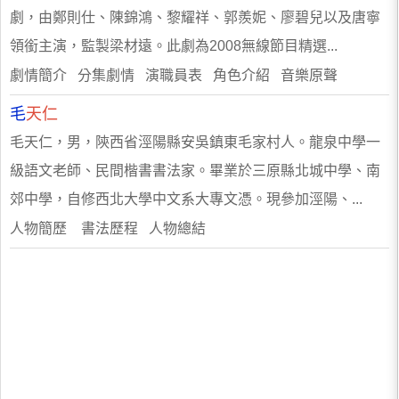
劇，由鄭則仕、陳錦鴻、黎耀祥、郭羨妮、廖碧兒以及唐寧
領銜主演，監製梁材遠。此劇為2008無線節目精選...
劇情簡介 分集劇情 演職員表 角色介紹 音樂原聲
毛
天仁
毛天仁，男，陝西省涇陽縣安吳鎮東毛家村人。龍泉中學一
級語文老師、民間楷書書法家。畢業於三原縣北城中學、南
郊中學，自修西北大學中文系大專文憑。現參加涇陽、...
人物簡歷 書法歷程 人物總結