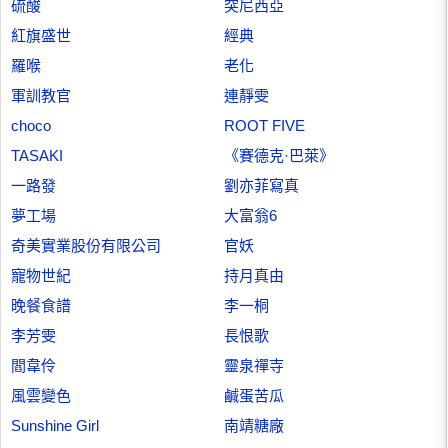
硫酸
突尼西亞
紅旗盛世
經典
羅喉
老化
軍訓教官
連靜雯
choco
ROOT FIVE
TASAKI
《賽德克·巴萊》
一路發
劉亦菲寫真
夢工場
大富翁6
奇美實業股份有限公司
官妖
寵物世紀
持月真由
晚餐食譜
李一桐
李芳雯
長恨歌
閻韋伶
靈泉禪寺
風雲變色
鹹蛋苦瓜
Sunshine Girl
南靖糖廠