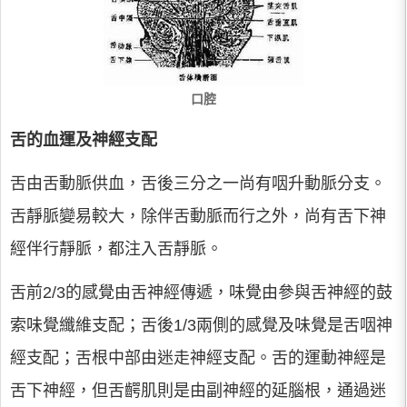
口腔
舌的血運及神經支配
舌由舌動脈供血，舌後三分之一尚有咽升動脈分支。
舌靜脈變易較大，除伴舌動脈而行之外，尚有舌下神
經伴行靜脈，都注入舌靜脈。
舌前2/3的感覺由舌神經傳遞，味覺由參與舌神經的鼓
索味覺纖維支配；舌後1/3兩側的感覺及味覺是舌咽神
經支配；舌根中部由迷走神經支配。舌的運動神經是
舌下神經，但舌齶肌則是由副神經的延腦根，通過迷