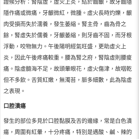
證候分析：腎陰虛，虛火上炎，結於齒齦，故牙齒隱
隱作痛或微痛，牙齦微紅，微腫。虛火長時灼爍，齦
肉受損而失於濡養，發生萎縮。腎主骨，齒為骨之
餘，腎虛失於儒養，牙齦萎縮，則牙齒不固，而牙根
浮動，咬物無力。午後陽明經氣旺盛，更助虛火上
炎，因此午後疼痛較重。腰為腎之府，腎陰虛則腰痠
痛。陰虛髓海不足，故頭暈眼花，虛火傷津，故咽乾
但不多飲。舌質紅嫩，無濁苔，脈多細數，此為陰虛
之表現。
口腔潰瘍
發生的部位多見於口腔黏膜及舌的邊緣，常是白色潰
瘍，周圍有紅暈，十分疼痛，特別是遇酸、鹹、辣的