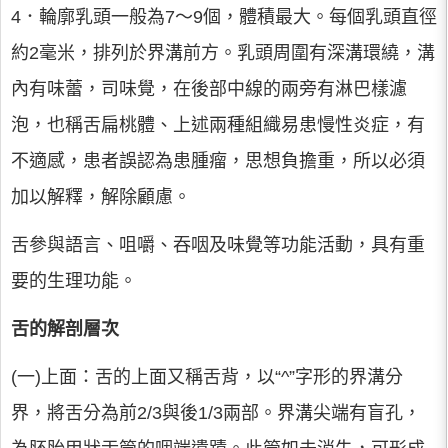
4．輪廓乳頭一般為7～9個，體積最大。每個乳頭直徑
約2毫米，排列於界溝前方。乳頭周圍有深溝環繞，溝
內有味蕾，司味覺，在後部中線的兩旁有淋巴樣濾
泡，也稱舌扁桃體、上述兩種組織易患慢性炎症，有
不適感，患者誤認為患腫瘤，思想負擔重，所以必須
加以解釋，解除顧慮。
舌參與語言、咀嚼、吞咽及味覺等功能活動，具有重
要的生理功能。
舌的解剖層次
(一)上面：舌的上面又稱舌背，以“^”字形的界溝分
界，將舌分為前2/3與後1/3兩部。界溝尖端有盲孔，