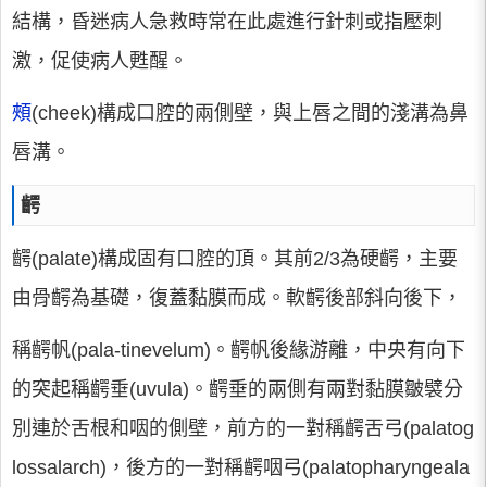
結構，昏迷病人急救時常在此處進行針刺或指壓刺
激，促使病人甦醒。
頰
(cheek)構成口腔的兩側壁，與上唇之間的淺溝為鼻
唇溝。
齶
齶(palate)構成固有口腔的頂。其前2/3為硬齶，主要
由骨齶為基礎，復蓋黏膜而成。軟齶後部斜向後下，
稱齶帆(pala-tinevelum)。齶帆後緣游離，中央有向下
的突起稱齶垂(uvula)。齶垂的兩側有兩對黏膜皺襞分
別連於舌根和咽的側壁，前方的一對稱齶舌弓(palatog
lossalarch)，後方的一對稱齶咽弓(palatopharyngeala