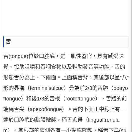
舌
舌(tongue)位於口腔底，是一肌性器官，具有感受味
覺、協助咀嚼和吞咽食物以及輔助發音等功能。舌的
形態舌分為上、下兩面。上面稱舌背，其後部以呈“八”
形的界溝（terminalsulcuc）分為前2/3的舌體（boayo
ftongue）和後1/3的舌根（rootoftongue），舌體的前
端稱舌尖（apexoftongue）。舌的下面正中線上有一
連於口腔底的黏膜皺襞，稱舌系帶（lingualfrenulu
m），其根部的兩側各有一小黏膜隆起，稱舌下阜(su