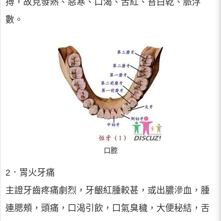
搏，故見發熱、惡寒、口渴、舌紅、苔白乾、脈浮
數。
口腔
2．胃火牙痛
主證牙齒疼痛劇烈，牙齦紅腫較甚，或出膿滲血，腫
連腮頰，頭痛，口渴引飲，口氣臭穢，大便秘結，舌