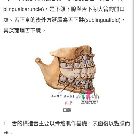
blingualcaruncle)，是下頜下腺與舌下腺大管的開口
處。舌下阜的後外方延續為舌下襞(sublingualfold)，
其深面埋舌下腺。
口腔
1．舌的構造舌主要以骨骼肌作基礎，表面復以黏膜而