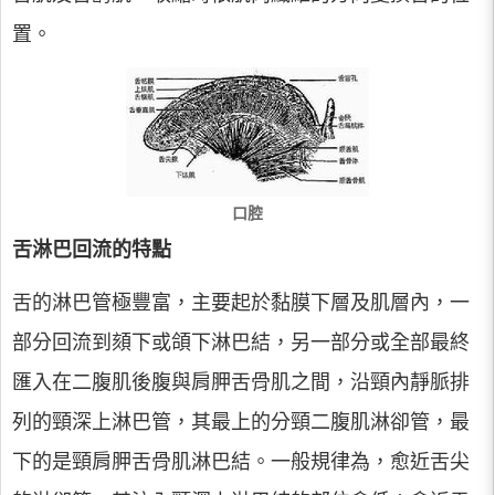
置。
口腔
舌淋巴回流的特點
舌的淋巴管極豐富，主要起於黏膜下層及肌層內，一
部分回流到頦下或頜下淋巴結，另一部分或全部最終
匯入在二腹肌後腹與肩胛舌骨肌之間，沿頸內靜脈排
列的頸深上淋巴管，其最上的分頸二腹肌淋卻管，最
下的是頸肩胛舌骨肌淋巴結。一般規律為，愈近舌尖