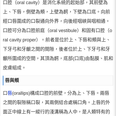
口腔（oral cavity）是消化系統的起始部，其前壁為
上、下唇，側壁為頰，上壁為齶，下壁為口底。向前
經口唇圍成的口裂通向外界，向後經咽峽與咽相通。
口腔可分為口腔前庭（oral vestibule）和固有口腔（o
ral cavity proper）。前者是位於上、下唇和頰與上、
下牙弓和牙齦之間的間隙，後者位於上、下牙弓和牙
齦所圍成的空間，其頂為齶，底部(口底)由黏膜、肌和
皮膚組成。
唇與頰
口
唇
(orallips)構成口腔的前壁，分為上、下唇。兩唇
之間的裂隙稱口裂，其兩側結合處稱口角。上唇的外
面正中線上有一縱行的淺溝稱為人中，是人類特有的