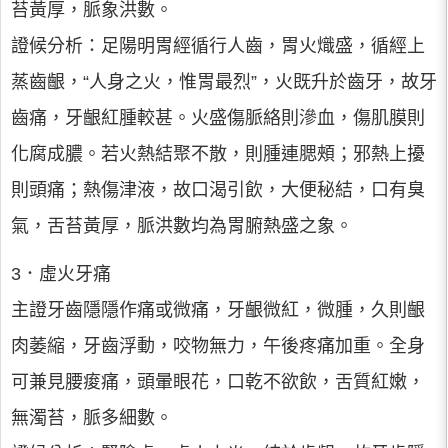
苔黃厚，脈象洪數。
證候分析：足陽明胃經循行人齒，胃火熾盛，循經上
蒸齒齦，“人身之火，惟胃最烈”，火既升於齒牙，故牙
齒痛，牙齦紅腫較甚。火盛傷脈絡則滲血，傷肌膜則
化腐成膿。若火熱結聚不散，則腫連腮頰；邪熱上擾
則頭痛；熱傷津液，故口渴引飲，大便秘結，口有臭
氣，舌苔黃厚，脈洪數均為胃腑熱盛之象。
3．虛火牙痛
主證牙齒隱隱作痛或微痛，牙齦微紅，微腫，久則齦
肉萎縮，牙齒浮動，咬物無力，午後疼痛加重。全身
可兼見腰痠痛，頭暈眼花，口乾不欲飲，舌質紅嫩，
無濁苔，脈多細數。