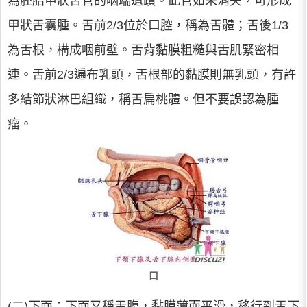
為胚胎甲狀舌管的咽端遺蹟。此管如未消失，可形成
甲狀舌囊腫。舌前2/3位於口腔，稱為舌體；舌後1/3
為舌根，構成咽前壁。舌背黏膜粗糙與舌肌緊密相
連。舌前2/3遍布乳頭，舌根部的黏膜則無乳頭，有許
多結節狀淋巴組織，稱舌扁桃體。但不要誤認為腫
瘤。
口
(二)下面：下面又稱舌腹，黏膜薄而平滑，移行到舌下