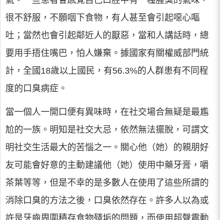
氣。一些患者會感覺自己口腔中有一種腥臭的氣味，
很不舒服，不願咽下食物，有人甚至會引起噁心嘔
吐；當然也會引起鄰近人的厭惡，當和人講話時，總
要用手捂住嘴巴，怕人嫌棄。據國家有關權威部門統
計，全國18歲以上國民，有56.3%的人群患有不同程
度的口臭病症。
當一個人一開口便有異味時，在社交場合無疑是最尷
尬的一族。明知是社交大忌，依然無法擺脫，可謂文
明社交生活最大的苦惱之一。關心他（她）的親朋好
友可能會好意的主動建議他（她）使用中藥牙膏，嚼
茶葉等等，但是不幸的是多數人在使用了這些所謂的
消除口臭的方法之後，口臭依然存在。許多人以為或
許是牙齒周圍積存食物殘垢的問題，而使用超聲震動