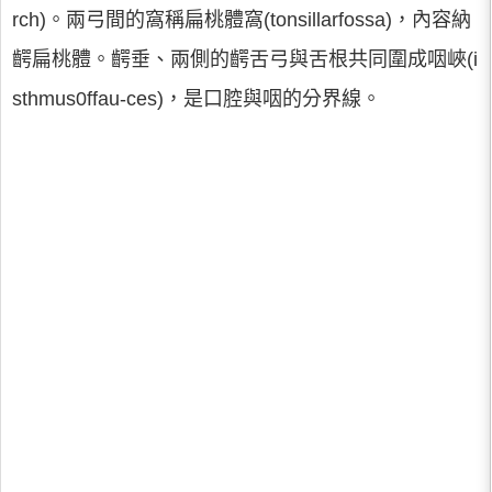
rch)。兩弓間的窩稱扁桃體窩(tonsillarfossa)，內容納
齶扁桃體。齶垂、兩側的齶舌弓與舌根共同圍成咽峽(i
sthmus0ffau-ces)，是口腔與咽的分界線。