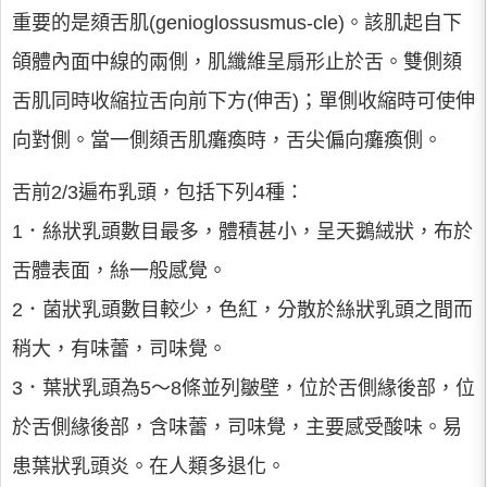
重要的是頦舌肌(genioglossusmus-cle)。該肌起自下
頜體內面中線的兩側，肌纖維呈扇形止於舌。雙側頦
舌肌同時收縮拉舌向前下方(伸舌)；單側收縮時可使伸
向對側。當一側頦舌肌癱瘓時，舌尖偏向癱瘓側。
舌前2/3遍布乳頭，包括下列4種：
1．絲狀乳頭數目最多，體積甚小，呈天鵝絨狀，布於
舌體表面，絲一般感覺。
2．菌狀乳頭數目較少，色紅，分散於絲狀乳頭之間而
稍大，有味蕾，司味覺。
3．葉狀乳頭為5～8條並列皺壁，位於舌側緣後部，位
於舌側緣後部，含味蕾，司味覺，主要感受酸味。易
患葉狀乳頭炎。在人類多退化。