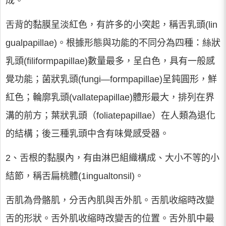
成。
舌背的黏膜呈淡紅色，有許多的小突起，稱舌乳頭(lin
gualpapillae)。根據形態與功能的不同分為四種：絲狀
乳頭(filiformpapillae)數量最多，呈白色，具有一般感
覺功能；菌狀乳頭(fungi—formpapillae)呈鈍圓形，鮮
紅色；輪廓乳頭(vallatepapillae)體形最大，排列在界
溝的前方；葉狀乳頭（foliatepapillae）在人類為退化
的結構；後三種乳頭中含有味覺感受器。
2、舌根的黏膜內，有由淋巴組織構成、大小不等的小
結節，稱舌扁桃體(1ingualtonsil)。
舌肌為骨骼肌，分舌內肌與舌外肌。舌肌收縮時改變
舌的形狀。舌外肌收縮時改變舌的位置。舌外肌中最