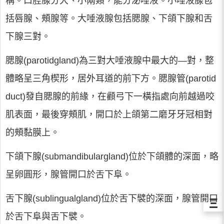
稱。口腔腺分大、小兩類，能分泌唾液。小唾液腺包
括唇腺、頰腺等。大唾液腺包括腮腺、下頜下腺和舌
下腺三對。
腮腺(parotidgland)為三對大唾液腺中最大的—對，整
體略呈三角楔形，居外耳道的前下方。腮腺管(parotid
duct)發自腮腺的前緣，在顴弓下一橫指處向前越過咬
肌表面，最後穿頰肌，開口於上頜第二磨牙牙冠相對
的頰黏膜上。
下頜下腺(submandibulargland)位於下頜體的深面，略
呈卵圓形，腺管開口於舌下阜。
舌下腺(sublingualgland)位於舌下襞的深面，腺管開口
Ξ
於舌下阜與舌下襞。