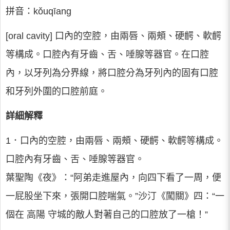
拼音：kǒuqīang
[oral cavity] 口內的空腔，由兩唇、兩頰、硬齶、軟齶
等構成。口腔內有牙齒、舌、唾腺等器官。在口腔
內，以牙列為分界線，將口腔分為牙列內的固有口腔
和牙列外圍的口腔前庭。
詳細解釋
1．口內的空腔，由兩唇、兩頰、硬齶、軟齶等構成。
口腔內有牙齒、舌、唾腺等器官。
葉聖陶《夜》：“阿弟走進屋內，向四下看了一周，便
一屁股坐下來，張開口腔喘氣。”沙汀《闖關》四：“一
個在 高陽 守城的敵人對著自己的口腔放了一槍！”