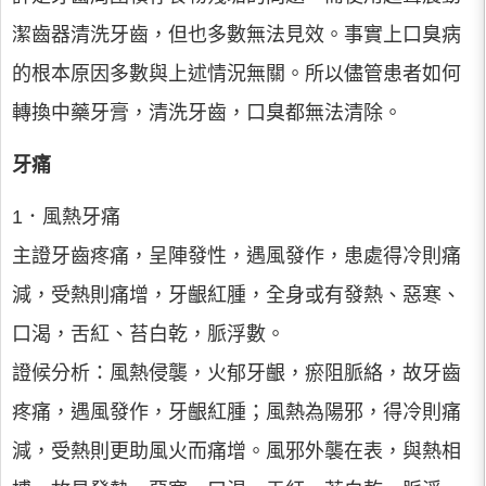
潔齒器清洗牙齒，但也多數無法見效。事實上口臭病
的根本原因多數與上述情況無關。所以儘管患者如何
轉換中藥牙膏，清洗牙齒，口臭都無法清除。
牙痛
1．風熱牙痛
主證牙齒疼痛，呈陣發性，遇風發作，患處得冷則痛
減，受熱則痛增，牙齦紅腫，全身或有發熱、惡寒、
口渴，舌紅、苔白乾，脈浮數。
證候分析：風熱侵襲，火郁牙齦，瘀阻脈絡，故牙齒
疼痛，遇風發作，牙齦紅腫；風熱為陽邪，得冷則痛
減，受熱則更助風火而痛增。風邪外襲在表，與熱相