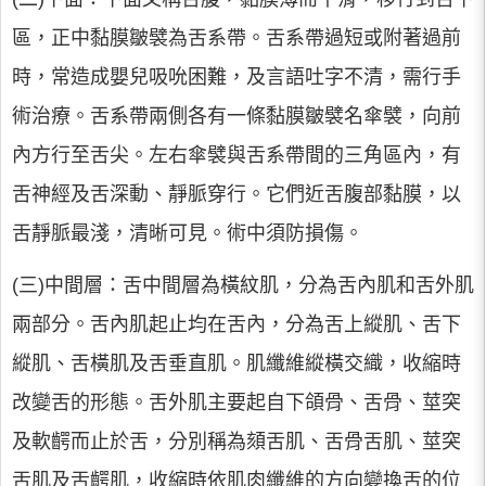
區，正中黏膜皺襞為舌系帶。舌系帶過短或附著過前
時，常造成嬰兒吸吮困難，及言語吐字不清，需行手
術治療。舌系帶兩側各有一條黏膜皺襞名傘襞，向前
內方行至舌尖。左右傘襞與舌系帶間的三角區內，有
舌神經及舌深動、靜脈穿行。它們近舌腹部黏膜，以
舌靜脈最淺，清晰可見。術中須防損傷。
(三)中間層：舌中間層為橫紋肌，分為舌內肌和舌外肌
兩部分。舌內肌起止均在舌內，分為舌上縱肌、舌下
縱肌、舌橫肌及舌垂直肌。肌纖維縱橫交織，收縮時
改變舌的形態。舌外肌主要起自下頜骨、舌骨、莖突
及軟齶而止於舌，分別稱為頦舌肌、舌骨舌肌、莖突
舌肌及舌齶肌，收縮時依肌肉纖維的方向變換舌的位